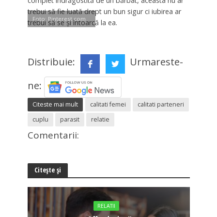
complet îndrăgostită de un bărbat, aceasta nu ar
trebui să fie luată drept un bun sigur ci iubirea ar
Foto: Pinterest.com
trebui să se și întoarcă la ea.
Distribuie:
Urmareste-
ne:
Citeste mai mult
calitati femei
calitati parteneri
cuplu
parasit
relatie
Comentarii:
Citește și
RELATII