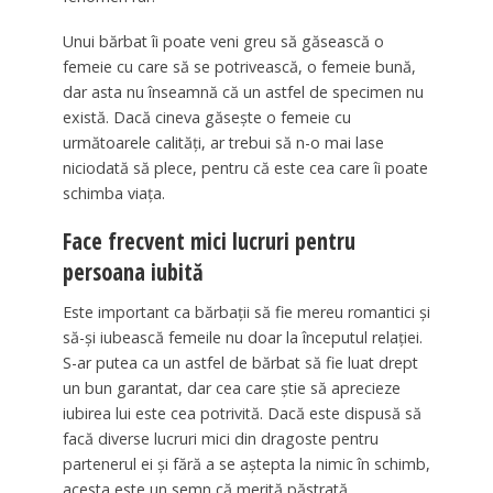
Unui bărbat îi poate veni greu să găsească o
femeie cu care să se potrivească, o femeie bună,
dar asta nu înseamnă că un astfel de specimen nu
există. Dacă cineva găsește o femeie cu
următoarele calități, ar trebui să n-o mai lase
niciodată să plece, pentru că este cea care îi poate
schimba viața.
Face frecvent mici lucruri pentru
persoana iubită
Este important ca bărbații să fie mereu romantici și
să-și iubească femeile nu doar la începutul relației.
S-ar putea ca un astfel de bărbat să fie luat drept
un bun garantat, dar cea care știe să aprecieze
iubirea lui este cea potrivită. Dacă este dispusă să
facă diverse lucruri mici din dragoste pentru
partenerul ei și fără a se aștepta la nimic în schimb,
acesta este un semn că merită păstrată.