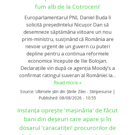
fum alb de la Cotroceni'
Europarlamentarul PNL Daniel Buda îi
solicită președintelui Nicușor Dan să
desemneze săptămâna viitoare un nou
prim-ministru, susținând că România are
nevoie urgent de un guvern cu puteri
depline pentru a continua reformele
economice începute de Ilie Bolojan.
Declarațiile vin după ce agenția Moody’s a
confirmat ratingul suveran al României la…
Read more »
Source:
Ultimele știri din Știrile Zilei - Stiripesurse
|
Published:
08/08/2026 - 10:55
Instanța oprește 'mașinăria' de făcut
bani din deșeuri care apare și în
dosarul 'caracatiței' procurorilor de