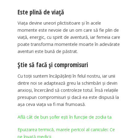
Este plină de viață
Viața devine uneori plictisitoare și în acele
momente este nevoie de un om care să fie plin de
viață, energic, cu spirit de aventură, iar femeia care
poate transforma momentele moarte în adevărate
aventuri este bună de păstrat.
Știe să facă și compromisuri
Cu toții suntem încăpățânți în felul nostru, iar unii
dintre noi se adaptează greu la schimbări și devin
anxioși, încercând să controleze totul. Însă relațiile
presupun compromisuri și dacă ea este dispusă la
așa ceva viața va fi mai frumoasă.
Află cât de bun şofer eşti în funcţie de zodia ta
Epuizarea termică, marele pericol al caniculei: Ce
ne învaţă medicii