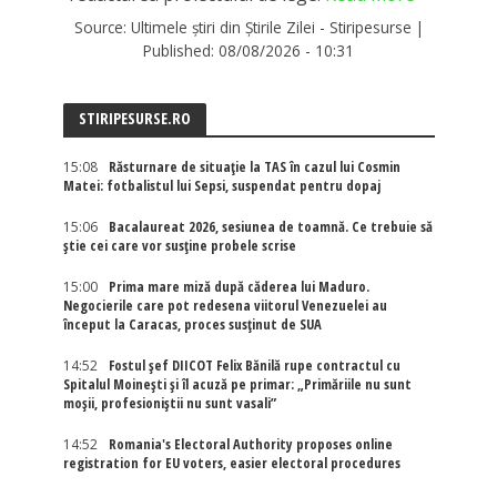
Source:
Ultimele știri din Știrile Zilei - Stiripesurse
|
Published:
08/08/2026 - 10:31
STIRIPESURSE.RO
15:08
Răsturnare de situație la TAS în cazul lui Cosmin
Matei: fotbalistul lui Sepsi, suspendat pentru dopaj
15:06
Bacalaureat 2026, sesiunea de toamnă. Ce trebuie să
știe cei care vor susține probele scrise
15:00
Prima mare miză după căderea lui Maduro.
Negocierile care pot redesena viitorul Venezuelei au
început la Caracas, proces susținut de SUA
14:52
Fostul șef DIICOT Felix Bănilă rupe contractul cu
Spitalul Moinești și îl acuză pe primar: „Primăriile nu sunt
moșii, profesioniștii nu sunt vasali”
14:52
Romania's Electoral Authority proposes online
registration for EU voters, easier electoral procedures