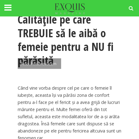
RELATII
Calitățile pe care
TREBUIE să le aibă o
femeie pentru a NU fi
părăsită
Foto: Pinterest.com
Când vine vorba despre cel pe care o femeie îl
iubește, aceasta își va părăsi zona de confort
pentru a-l face pe el fericit și a avea grijă de lucruri
mărunte pentru el. Multe femei oferă din tot
sufletul, aceasta este modalitatea lor de a-și arăta
dragostea. Însă femeile care sunt dispuse să se
abandoneze pe ele pentru fericirea altcuiva sunt un
fenomen rar.