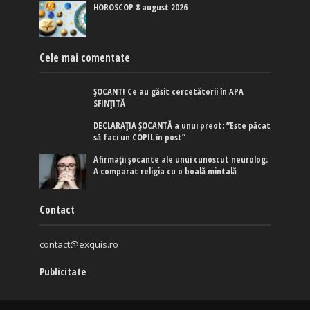
HOROSCOP 8 august 2026
Cele mai comentate
ȘOCANT! Ce au găsit cercetătorii în APA
SFINȚITĂ
DECLARAȚIA ȘOCANTĂ a unui preot: ”Este păcat
să faci un COPIL în post”
Afirmaţii şocante ale unui cunoscut neurolog:
A comparat religia cu o boală mintală
Contact
contact@exquis.ro
Publicitate