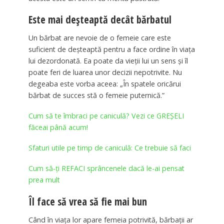
Este mai deșteaptă decât bărbatul
Un bărbat are nevoie de o femeie care este
suficient de deșteaptă pentru a face ordine în viața
lui dezordonată. Ea poate da vieții lui un sens și îl
poate feri de luarea unor decizii nepotrivite. Nu
degeaba este vorba aceea: „În spatele oricărui
bărbat de succes stă o femeie puternică.”
Cum să te îmbraci pe caniculă? Vezi ce GREȘELI
făceai până acum!
Sfaturi utile pe timp de caniculă: Ce trebuie să faci
Cum să-ţi REFACI sprâncenele dacă le-ai pensat
prea mult
Îl face să vrea să fie mai bun
Când în viața lor apare femeia potrivită, bărbații ar