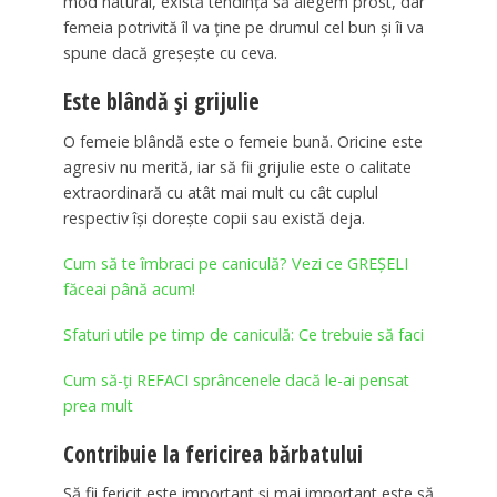
mod natural, există tendința să alegem prost, dar
femeia potrivită îl va ține pe drumul cel bun și îi va
spune dacă greșește cu ceva.
Este blândă și grijulie
O femeie blândă este o femeie bună. Oricine este
agresiv nu merită, iar să fii grijulie este o calitate
extraordinară cu atât mai mult cu cât cuplul
respectiv își dorește copii sau există deja.
Cum să te îmbraci pe caniculă? Vezi ce GREȘELI
făceai până acum!
Sfaturi utile pe timp de caniculă: Ce trebuie să faci
Cum să-ţi REFACI sprâncenele dacă le-ai pensat
prea mult
Contribuie la fericirea bărbatului
Să fii fericit este important și mai important este să