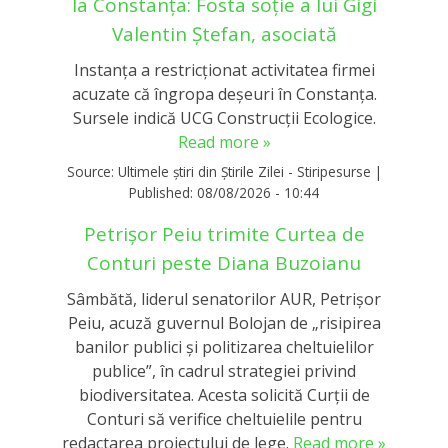
la Constanța: Fosta soție a lui Gigi
Valentin Ștefan, asociată
Instanța a restricționat activitatea firmei
acuzate că îngropa deșeuri în Constanța.
Sursele indică UCG Construcții Ecologice.
Read more »
Source:
Ultimele știri din Știrile Zilei - Stiripesurse
|
Published:
08/08/2026 - 10:44
Petrișor Peiu trimite Curtea de
Conturi peste Diana Buzoianu
Sâmbătă, liderul senatorilor AUR, Petrișor
Peiu, acuză guvernul Bolojan de „risipirea
banilor publici și politizarea cheltuielilor
publice”, în cadrul strategiei privind
biodiversitatea. Acesta solicită Curții de
Conturi să verifice cheltuielile pentru
redactarea proiectului de lege.
Read more »