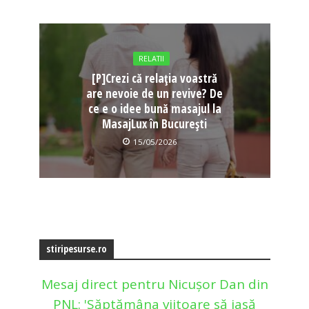
RELATII
[P]Crezi că relația voastră
are nevoie de un revive? De
ce e o idee bună masajul la
MasajLux în București
15/05/2026
stiripesurse.ro
Mesaj direct pentru Nicușor Dan din
PNL: 'Săptămâna viitoare să iasă