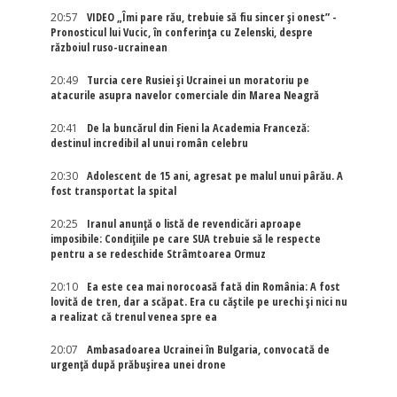
20:57
VIDEO „Îmi pare rău, trebuie să fiu sincer și onest” -
Pronosticul lui Vucic, în conferința cu Zelenski, despre
războiul ruso-ucrainean
20:49
Turcia cere Rusiei și Ucrainei un moratoriu pe
atacurile asupra navelor comerciale din Marea Neagră
20:41
De la buncărul din Fieni la Academia Franceză:
destinul incredibil al unui român celebru
20:30
Adolescent de 15 ani, agresat pe malul unui pârău. A
fost transportat la spital
20:25
Iranul anunță o listă de revendicări aproape
imposibile: Condițiile pe care SUA trebuie să le respecte
pentru a se redeschide Strâmtoarea Ormuz
20:10
Ea este cea mai norocoasă fată din România: A fost
lovită de tren, dar a scăpat. Era cu căștile pe urechi și nici nu
a realizat că trenul venea spre ea
20:07
Ambasadoarea Ucrainei în Bulgaria, convocată de
urgență după prăbușirea unei drone