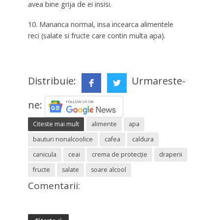
avea bine grija de ei insisi.
10. Mananca normal, insa incearca alimentele
reci (salate si fructe care contin multa apa).
Distribuie:
Urmareste-
ne:
Citeste mai mult
alimente
apa
bauturi nonalcoolice
cafea
caldura
canicula
ceai
crema de protecţie
draperii
fructe
salate
soare alcool
Comentarii: