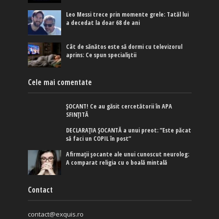
Leo Messi trece prin momente grele: Tatăl lui
a decedat la doar 68 de ani
Cât de sănătos este să dormi cu televizorul
aprins: Ce spun specialiștii
Cele mai comentate
ȘOCANT! Ce au găsit cercetătorii în APA
SFINȚITĂ
DECLARAȚIA ȘOCANTĂ a unui preot: ”Este păcat
să faci un COPIL în post”
Afirmaţii şocante ale unui cunoscut neurolog:
A comparat religia cu o boală mintală
Contact
contact@exquis.ro