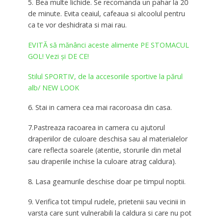
5. Bea multe lichide. Se recomanda un pahar la 20
de minute. Evita ceaiul, cafeaua si alcoolul pentru
ca te vor deshidrata si mai rau.
EVITĂ să mănânci aceste alimente PE STOMACUL
GOL! Vezi și DE CE!
Stilul SPORTIV, de la accesoriile sportive la părul
alb/ NEW LOOK
6. Stai in camera cea mai racoroasa din casa.
7.Pastreaza racoarea in camera cu ajutorul
draperiilor de culoare deschisa sau al materialelor
care reflecta soarele (atentie, storurile din metal
sau draperiile inchise la culoare atrag caldura).
8. Lasa geamurile deschise doar pe timpul noptii.
9. Verifica tot timpul rudele, prietenii sau vecinii in
varsta care sunt vulnerabili la caldura si care nu pot