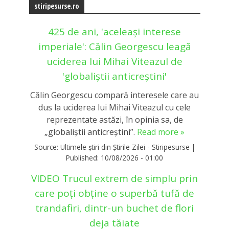
stiripesurse.ro
425 de ani, 'aceleași interese
imperiale': Călin Georgescu leagă
uciderea lui Mihai Viteazul de
'globaliștii anticreștini'
Călin Georgescu compară interesele care au
dus la uciderea lui Mihai Viteazul cu cele
reprezentate astăzi, în opinia sa, de
„globaliștii anticreștini”.
Read more »
Source:
Ultimele știri din Știrile Zilei - Stiripesurse
|
Published:
10/08/2026 - 01:00
VIDEO Trucul extrem de simplu prin
care poți obține o superbă tufă de
trandafiri, dintr-un buchet de flori
deja tăiate