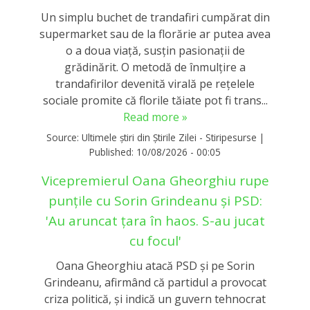
Un simplu buchet de trandafiri cumpărat din
supermarket sau de la florărie ar putea avea
o a doua viață, susțin pasionații de
grădinărit. O metodă de înmulțire a
trandafirilor devenită virală pe rețelele
sociale promite că florile tăiate pot fi trans...
Read more »
Source:
Ultimele știri din Știrile Zilei - Stiripesurse
|
Published:
10/08/2026 - 00:05
Vicepremierul Oana Gheorghiu rupe
punțile cu Sorin Grindeanu și PSD:
'Au aruncat țara în haos. S-au jucat
cu focul'
Oana Gheorghiu atacă PSD și pe Sorin
Grindeanu, afirmând că partidul a provocat
criza politică, și indică un guvern tehnocrat