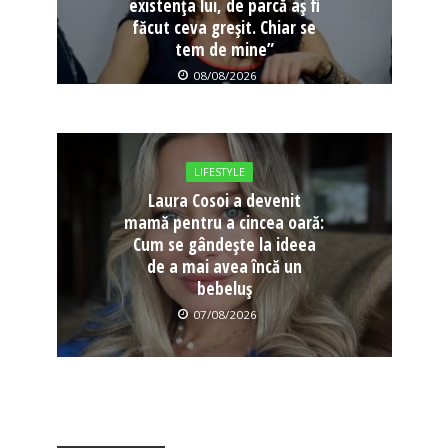
existența lui, de parcă aș fi
făcut ceva greșit. Chiar se
tem de mine”
08/08/2026
LIFESTYLE
Laura Cosoi a devenit
mamă pentru a cincea oară:
Cum se gândește la ideea
de a mai avea încă un
bebeluș
07/08/2026