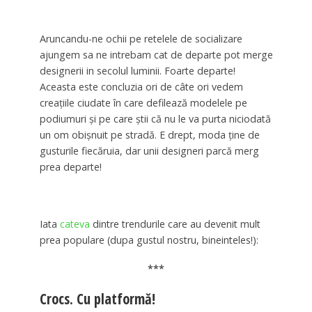
Aruncandu-ne ochii pe retelele de socializare
ajungem sa ne intrebam cat de departe pot merge
designerii in secolul luminii. Foarte departe!
Aceasta este concluzia ori de câte ori vedem
creațiile ciudate în care defilează modelele pe
podiumuri şi pe care ştii că nu le va purta niciodată
un om obişnuit pe stradă. E drept, moda ține de
gusturile fiecăruia, dar unii designeri parcă merg
prea departe!
Iata
cateva
dintre trendurile care au devenit mult
prea populare (dupa gustul nostru, bineinteles!):
***
Crocs. Cu platformă!