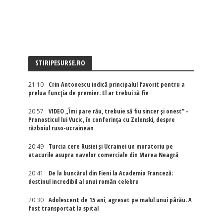
STIRIPESURSE.RO
21:10
Crin Antonescu indică principalul favorit pentru a
prelua funcția de premier: El ar trebui să fie
20:57
VIDEO „Îmi pare rău, trebuie să fiu sincer și onest” -
Pronosticul lui Vucic, în conferința cu Zelenski, despre
războiul ruso-ucrainean
20:49
Turcia cere Rusiei și Ucrainei un moratoriu pe
atacurile asupra navelor comerciale din Marea Neagră
20:41
De la buncărul din Fieni la Academia Franceză:
destinul incredibil al unui român celebru
20:30
Adolescent de 15 ani, agresat pe malul unui pârău. A
fost transportat la spital