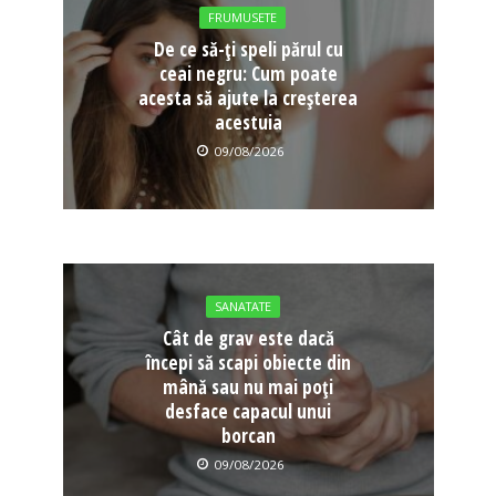
FRUMUSETE
De ce să-ți speli părul cu
ceai negru: Cum poate
acesta să ajute la creșterea
acestuia
09/08/2026
SANATATE
Cât de grav este dacă
începi să scapi obiecte din
mână sau nu mai poți
desface capacul unui
borcan
09/08/2026