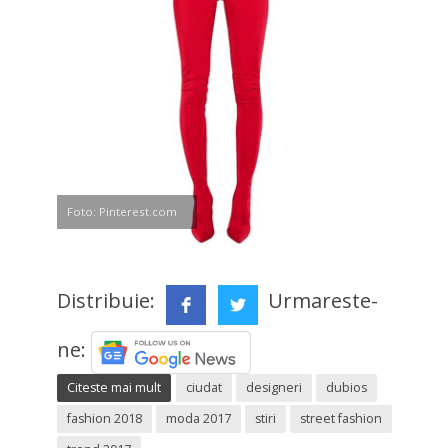
Foto: Pinterest.com
Distribuie:
Urmareste-
ne:
Citeste mai mult
ciudat
designeri
dubios
fashion 2018
moda 2017
stiri
street fashion