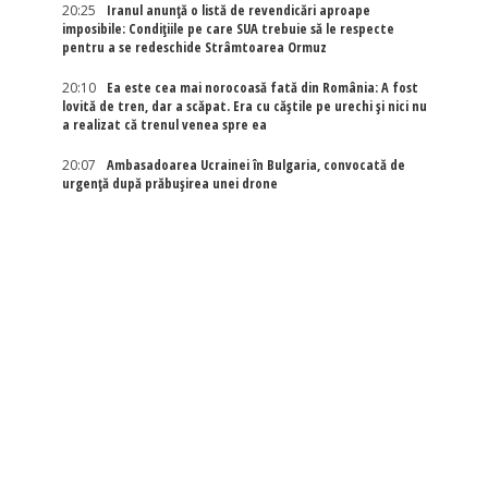
20:25
Iranul anunță o listă de revendicări aproape
imposibile: Condițiile pe care SUA trebuie să le respecte
pentru a se redeschide Strâmtoarea Ormuz
20:10
Ea este cea mai norocoasă fată din România: A fost
lovită de tren, dar a scăpat. Era cu căștile pe urechi și nici nu
a realizat că trenul venea spre ea
20:07
Ambasadoarea Ucrainei în Bulgaria, convocată de
urgență după prăbușirea unei drone