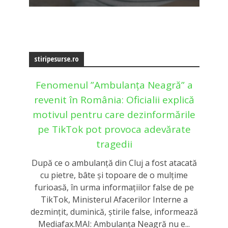
stiripesurse.ro
Fenomenul ”Ambulanța Neagră” a
revenit în România: Oficialii explică
motivul pentru care dezinformările
pe TikTok pot provoca adevărate
tragedii
După ce o ambulanță din Cluj a fost atacată
cu pietre, bâte și topoare de o mulțime
furioasă, în urma informațiilor false de pe
TikTok, Ministerul Afacerilor Interne a
dezmințit, duminică, știrile false, informează
Mediafax.MAI: Ambulanța Neagră nu e...