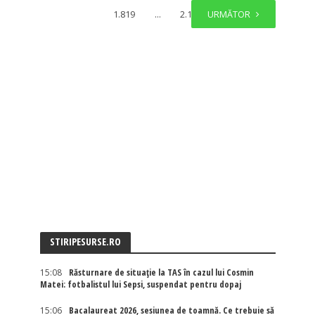
1.819
…
2.136
URMĂTOR
STIRIPESURSE.RO
15:08
Răsturnare de situație la TAS în cazul lui Cosmin
Matei: fotbalistul lui Sepsi, suspendat pentru dopaj
15:06
Bacalaureat 2026, sesiunea de toamnă. Ce trebuie să