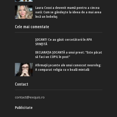
Laura Cosoi a devenit mamă pentru a cincea
oară: Cum se gândește la ideea de a mai avea
încă un bebeluș
Cele mai comentate
ȘOCANT! Ce au găsit cercetătorii în APA
SFINȚITĂ
DECLARAȚIA ȘOCANTĂ a unui preot: ”Este păcat
să faci un COPIL în post”
Afirmaţii şocante ale unui cunoscut neurolog:
A comparat religia cu o boală mintală
Contact
contact@exquis.ro
Publicitate