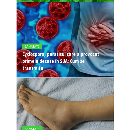
SANATATE
Cyclospora, parazitul care a provocat
primele decese în SUA: Cum se
transmite
SANATATE