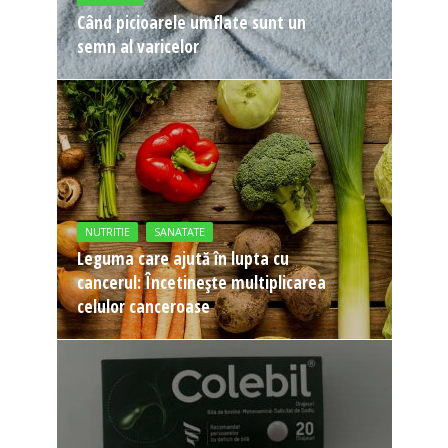
Când picioarele umflate sunt un
semn al varicelor
NUTRITIE
SANATATE
Leguma care ajută în lupta cu
cancerul: Încetinește multiplicarea
celulor canceroase