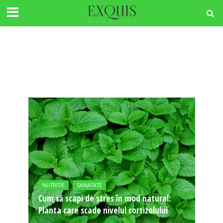
NUTRITIE
SANATATE
Cum să scapi de stres în mod natural:
Planta care scade nivelul cortizolului