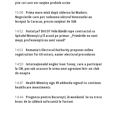
știe cei care vor susține probele scrise
15:00
Prima mare miză după căderea lui Maduro.
Negocierile care pot redesena viitorul Venezuelei au
început la Caracas, proces susținut de SUA
14:52
Fostul șef DIICOT Felix Bănilă rupe contractul cu
Spitalul Moinești și îl acuză pe primar: „Primăriile nu sunt
moșii, profesioniștii nu sunt vasali”
14:52
Romania's Electoral Authority proposes online
registration for EU voters, easier electoral procedures
14:50
Internaţionalul englez Ivan Toney, care a participat
la CM, pus sub acuzare în urma unei agresiuni într-un club
de noapte
14:47
Health Ministry sign 49 addenda signed to continue
healthcare investments
14:44
Prognoza pentru București, în weekend. Se va trece
brusc de la căldură sufocantă la furtuni