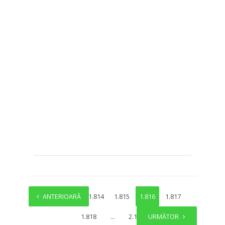
ANTERIOARĂ
1
…
1.814
1.815
1.816
1.817
1.818
…
2.137
URMĂTOR