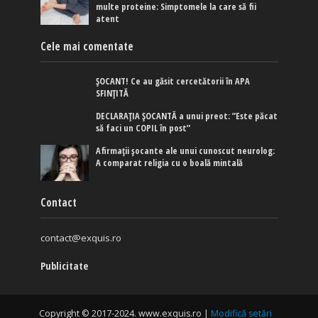
multe proteine: Simptomele la care să fii
atent
Cele mai comentate
ȘOCANT! Ce au găsit cercetătorii în APA
SFINȚITĂ
DECLARAȚIA ȘOCANTĂ a unui preot: ”Este păcat
să faci un COPIL în post”
Afirmaţii şocante ale unui cunoscut neurolog:
A comparat religia cu o boală mintală
Contact
contact@exquis.ro
Publicitate
Copyright © 2017-2024. www.exquis.ro |
Modifică setări