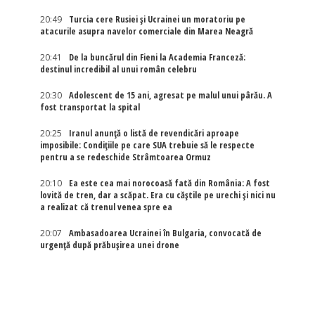
20:49
Turcia cere Rusiei și Ucrainei un moratoriu pe
atacurile asupra navelor comerciale din Marea Neagră
20:41
De la buncărul din Fieni la Academia Franceză:
destinul incredibil al unui român celebru
20:30
Adolescent de 15 ani, agresat pe malul unui pârău. A
fost transportat la spital
20:25
Iranul anunță o listă de revendicări aproape
imposibile: Condițiile pe care SUA trebuie să le respecte
pentru a se redeschide Strâmtoarea Ormuz
20:10
Ea este cea mai norocoasă fată din România: A fost
lovită de tren, dar a scăpat. Era cu căștile pe urechi și nici nu
a realizat că trenul venea spre ea
20:07
Ambasadoarea Ucrainei în Bulgaria, convocată de
urgență după prăbușirea unei drone