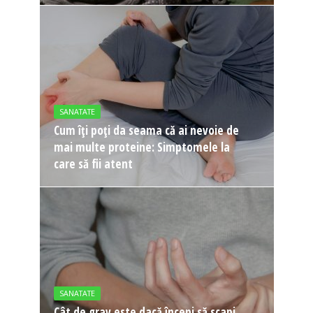
SANATATE
Cum îți poți da seama că ai nevoie de
mai multe proteine: Simptomele la
care să fii atent
SANATATE
Cât de grav este dacă începi să scapi