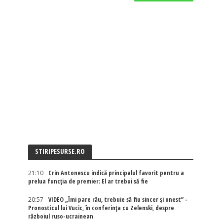
STIRIPESURSE.RO
21:10
Crin Antonescu indică principalul favorit pentru a
prelua funcția de premier: El ar trebui să fie
20:57
VIDEO „Îmi pare rău, trebuie să fiu sincer și onest” -
Pronosticul lui Vucic, în conferința cu Zelenski, despre
războiul ruso-ucrainean