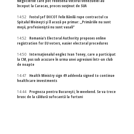
Negocierile care pot redesena viitorul Venezuelei au
început la Caracas, proces susținut de SUA
14:52
Fostul șef DIICOT Felix Bănilă rupe contractul cu
Spitalul Moinești și îl acuză pe primar: „Primăriile nu sunt
moșii, profesioniștii nu sunt vasali”
14:52
Romania's Electoral Authority proposes online
registration for EU voters, easier electoral procedures
14:50
Internaţionalul englez Ivan Toney, care a participat
la CM, pus sub acuzare în urma unei agresiuni într-un club
de noapte
14:47
Health Ministry sign 49 addenda signed to continue
healthcare investments
14:44
Prognoza pentru București, în weekend. Se va trece
brusc de la căldură sufocantă la furtuni