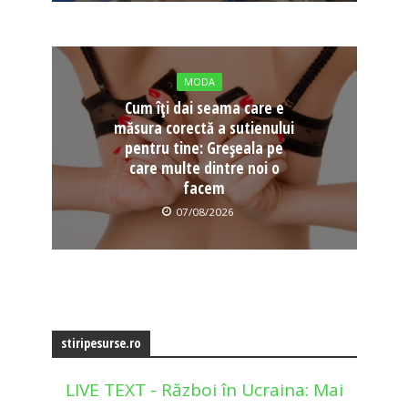
MODA
Cum îți dai seama care e
măsura corectă a sutienului
pentru tine: Greșeala pe
care multe dintre noi o
facem
07/08/2026
stiripesurse.ro
LIVE TEXT - Război în Ucraina: Mai