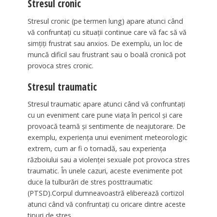
Stresul cronic
Stresul cronic (pe termen lung) apare atunci când
vă confruntați cu situații continue care vă fac să vă
simțiți frustrat sau anxios. De exemplu, un loc de
muncă dificil sau frustrant sau o boală cronică pot
provoca stres cronic.
Stresul traumatic
Stresul traumatic apare atunci când vă confruntați
cu un eveniment care pune viața în pericol și care
provoacă teamă și sentimente de neajutorare. De
exemplu, experiența unui eveniment meteorologic
extrem, cum ar fi o tornadă, sau experiența
războiului sau a violenței sexuale pot provoca stres
traumatic. În unele cazuri, aceste evenimente pot
duce la tulburări de stres posttraumatic
(PTSD).Corpul dumneavoastră eliberează cortizol
atunci când vă confruntați cu oricare dintre aceste
tipuri de stres.