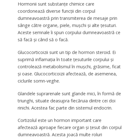
Hormonii sunt substanțe chimice care
coordonează diverse funcții din corpul
dumneavoastră prin transmiterea de mesaje prin
sânge către organe, piele, mușchi și alte țesuturi.
Aceste semnale îi spun corpului dumneavoastră ce
să facă și când să o facă.
Glucocorticoizii sunt un tip de hormon steroid. Ei
suprimă inflamația în toate țesuturile corpului și
controlează metabolismul în mușchi, grăsime, ficat
și oase. Glucocorticoizii afectează, de asemenea,
ciclurile somn-veghe.
Glandele suprarenale sunt glande mici, în formă de
triunghi, situate deasupra fiecăruia dintre cei doi
rinichi. Acestea fac parte din sistemul endocrin.
Cortizolul este un hormon important care
afectează aproape fiecare organ și țesut din corpul
dumneavoastră. Acesta joacă multe roluri