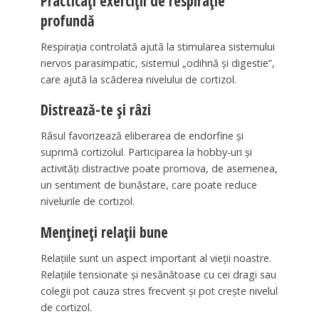
Practicați exerciții de respirație
profundă
Respirația controlată ajută la stimularea sistemului
nervos parasimpatic, sistemul „odihnă și digestie”,
care ajută la scăderea nivelului de cortizol.
Distrează-te și râzi
Râsul favorizează eliberarea de endorfine și
suprimă cortizolul. Participarea la hobby-uri și
activități distractive poate promova, de asemenea,
un sentiment de bunăstare, care poate reduce
nivelurile de cortizol.
Mențineți relații bune
Relațiile sunt un aspect important al vieții noastre.
Relațiile tensionate și nesănătoase cu cei dragi sau
colegii pot cauza stres frecvent și pot crește nivelul
de cortizol.