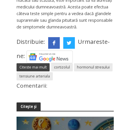
ridicată sau scăzută, este important să vă adresați
medicului dumneavoastră. Acesta poate efectua
câteva teste simple pentru a vedea dacă glandele
suprarenale sau glanda pituitară sunt responsabile
de simptomele dumneavoastră.
Distribuie:
Urmareste-
ne:
Citeste mai mult
cortizolul
hormonul stresului
tensiune arteriala
Comentarii:
Citește și