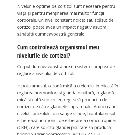
Nivelurile optime de cortizol sunt necesare pentru
viață și pentru menținerea mai multor funcții
corporale. Un nivel constant ridicat sau scăzut de
cortizol poate avea un impact negativ asupra
sănătății dumneavoastră generale.
Cum controlează organismul meu
nivelurile de cortizol?
Corpul dumneavoastră are un sistem complex de
reglare a nivelului de cortizol.
Hipotalamusul, o zonă mică a creierului implicată în
reglarea hormonilor, și glanda pituitară, o glandă
mică situată sub creier, reglează producția de
cortizol de către glandele suprarenale. Atunci când
nivelul cortizolului din sânge scade, hipotalamusul
eliberează hormonul de eliberare a corticotropinei
(CRH), care solicită glandei pituitare să producă
hormon adrenocorticotrop (ACTH). ACTH