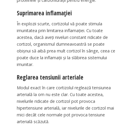
proteinele și carbohidrații pentru energie.
Suprimarea inflamației
În explozii scurte, cortizolul vă poate stimula
imunitatea prin limitarea inflamației. Cu toate
acestea, dacă aveți niveluri constant ridicate de
cortizol, organismul dumneavoastră se poate
obișnui să aibă prea mult cortizol în sânge, ceea ce
poate duce la inflamații și la slăbirea sistemului
imunitar.
Reglarea tensiunii arteriale
Modul exact în care cortizolul reglează tensiunea
arterială la om nu este clar. Cu toate acestea,
nivelurile ridicate de cortizol pot provoca
hipertensiune arterială, iar nivelurile de cortizol mai
mici decât cele normale pot provoca tensiune
arterială scăzută.