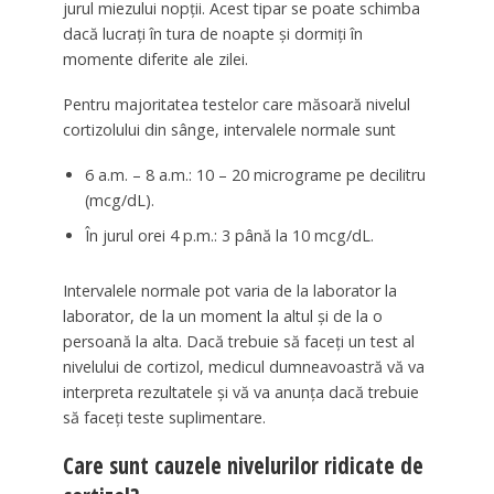
jurul miezului nopții. Acest tipar se poate schimba
dacă lucrați în tura de noapte și dormiți în
momente diferite ale zilei.
Pentru majoritatea testelor care măsoară nivelul
cortizolului din sânge, intervalele normale sunt
6 a.m. – 8 a.m.: 10 – 20 micrograme pe decilitru
(mcg/dL).
În jurul orei 4 p.m.: 3 până la 10 mcg/dL.
Intervalele normale pot varia de la laborator la
laborator, de la un moment la altul și de la o
persoană la alta. Dacă trebuie să faceți un test al
nivelului de cortizol, medicul dumneavoastră vă va
interpreta rezultatele și vă va anunța dacă trebuie
să faceți teste suplimentare.
Care sunt cauzele nivelurilor ridicate de