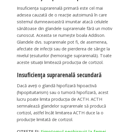
Insuficiența suprarenală primară este cel mai
adesea cauzată de o reacție autoimună în care
sistemul dumneavoastră imunitar atacă celulele
sănătoase din glandele suprarenale fără un motiv
cunoscut. Aceasta se numește boala Addison.
Glandele dvs. suprarenale pot fi, de asemenea,
afectate de infecții sau de pierderea de sânge la
nivelul țesuturilor (hemoragie suprarenală). Toate
aceste situații limitează producția de cortizol.
Insuficiența suprarenală secundară
Dacă aveți o glandă hipofizară hipoactivă
(hipopituitarism) sau o tumoră hipofizară, acest
lucru poate limita producția de ACTH. ACTH
semnalează glandelor suprarenale să producă
cortizol, astfel încât limitarea ACTH duce la o
producție limitată de cortizol.
CITEȘTE ȘI:
Simptomul neobișnuit la femei