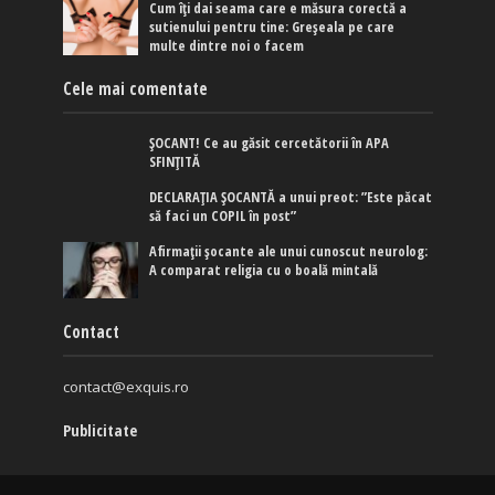
Cum îți dai seama care e măsura corectă a
sutienului pentru tine: Greșeala pe care
multe dintre noi o facem
Cele mai comentate
ȘOCANT! Ce au găsit cercetătorii în APA
SFINȚITĂ
DECLARAȚIA ȘOCANTĂ a unui preot: ”Este păcat
să faci un COPIL în post”
Afirmaţii şocante ale unui cunoscut neurolog:
A comparat religia cu o boală mintală
Contact
contact@exquis.ro
Publicitate