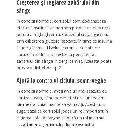
Creșterea și reglarea zahărului din
sânge
În condiții normale, cortizolul contrabalansează
efectele insulinei, un hormon produs de pancreas
pentru a regla glicemia. Cortizolul crește glicemia
prin eliberarea glucozei stocate, în timp ce insulina
scade glicemia. Nivelurile cronice ridicate de
cortizol pot duce la creșterea persistentă a
zahărului din sânge (hiperglicemie). Aceasta poate
provoca diabet de tip 2.
Ajută la controlul ciclului somn-veghe
În condiții normale, aveți niveluri mai scăzute de
cortizol seara, când adormiți, și niveluri maxime
dimineața, chiar înainte să vă treziți. Acest lucru
sugerează că cortizolul joacă un rol important în
inițierea stării de veghe și joacă un rol în ritmul
circadian al organismului dumneavoastră.