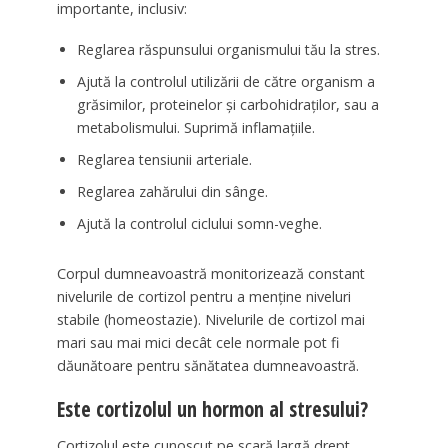
importante, inclusiv:
Reglarea răspunsului organismului tău la stres.
Ajută la controlul utilizării de către organism a
grăsimilor, proteinelor și carbohidraților, sau a
metabolismului. Suprimă inflamațiile.
Reglarea tensiunii arteriale.
Reglarea zahărului din sânge.
Ajută la controlul ciclului somn-veghe.
Corpul dumneavoastră monitorizează constant
nivelurile de cortizol pentru a menține niveluri
stabile (homeostazie). Nivelurile de cortizol mai
mari sau mai mici decât cele normale pot fi
dăunătoare pentru sănătatea dumneavoastră.
Este cortizolul un hormon al stresului?
Cortizolul este cunoscut pe scară largă drept