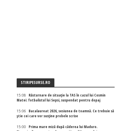
STIRIPESURSE.RO
15:08
Răsturnare de situație la TAS în cazul lui Cosmin
Matei: fotbalistul lui Sepsi, suspendat pentru dopaj
15:06
Bacalaureat 2026, sesiunea de toamnă. Ce trebuie să
știe cei care vor susține probele scrise
15:00
Prima mare miză după căderea lui Maduro.