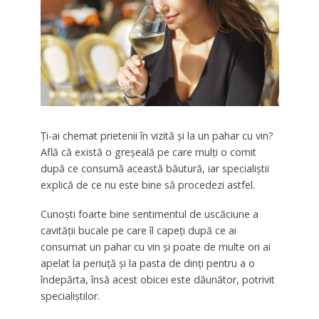
Ţi-ai chemat prietenii în vizită şi la un pahar cu vin?
Află că există o greşeală pe care mulţi o comit
după ce consumă această băutură, iar specialiştii
explică de ce nu este bine să procedezi astfel.
Cunoşti foarte bine sentimentul de uscăciune a
cavităţii bucale pe care îl capeţi după ce ai
consumat un pahar cu vin şi poate de multe ori ai
apelat la periuţă şi la pasta de dinţi pentru a o
îndepărta, însă acest obicei este dăunător, potrivit
specialiştilor.