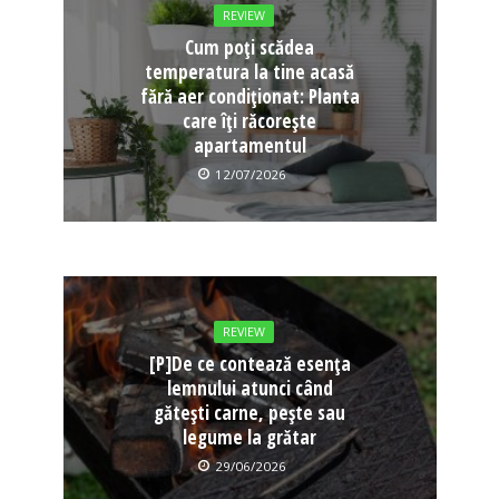
REVIEW
Cum poți scădea
temperatura la tine acasă
fără aer condiționat: Planta
care îți răcorește
apartamentul
12/07/2026
REVIEW
[P]De ce contează esența
lemnului atunci când
gătești carne, pește sau
legume la grătar
29/06/2026