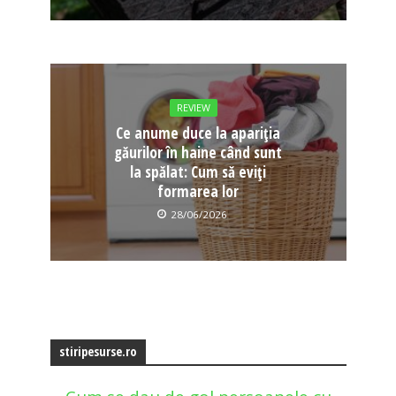
REVIEW
Ce anume duce la apariția
găurilor în haine când sunt
la spălat: Cum să eviți
formarea lor
28/06/2026
stiripesurse.ro