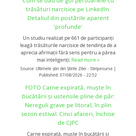
Cum se dau de gol persoanele cu
trăsături narcisice pe LinkedIn.
Detaliul din postările aparent
'profunde'
Un studiu realizat pe 661 de participanți
leagă trăsăturile narcisice de tendința de a
aprecia afirmații fără sens pentru a părea
mai inteligenți.
Read more »
Source:
Ultimele știri din Știrile Zilei - Stiripesurse
|
Published:
07/08/2026 - 22:52
FOTO Carne expirată, muște în
bucătării și ustensile pline de păr:
Nereguli grave pe litoral, în plin
sezon estival. Cinci afaceri, închise
de CJPC
Carne expirată, muște în bucătării și