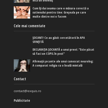
încă un bebeluș
Cum îți dai seama care e măsura corectă a
sutienului pentru tine: Greșeala pe care
multe dintre noi o facem
Cele mai comentate
ȘOCANT! Ce au găsit cercetătorii în APA
SFINȚITĂ
DECLARAȚIA ȘOCANTĂ a unui preot: ”Este păcat
să faci un COPIL în post”
Afirmaţii şocante ale unui cunoscut neurolog:
A comparat religia cu o boală mintală
Contact
contact@exquis.ro
Publicitate