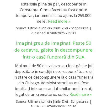
ustensile pline de păr, descoperite în
Constanța. Cinci afaceri au fost oprite
temporar, iar amenzile au ajuns la 259.000
de lei.
Read more »
Source:
Ultimele știri din Știrile Zilei - Stiripesurse
|
Published:
07/08/2026 - 22:41
Imagini greu de imaginat: Peste 50
de cadavre, găsite în descompunere
într-o casă funerară din SUA
Mai mult de 50 de cadavre au fost găsite joi
depozitate în condiții necorespunzătoare și
în stare de descompunere la o casă funerară
din Chicago. Administratorii au mai fost
implicați într-un scandal similar anul trecut,
legat de un crematoriu, scrie...
Read more »
Source:
Ultimele știri din Știrile Zilei - Stiripesurse
|
Published:
07/08/2026 - 22:30