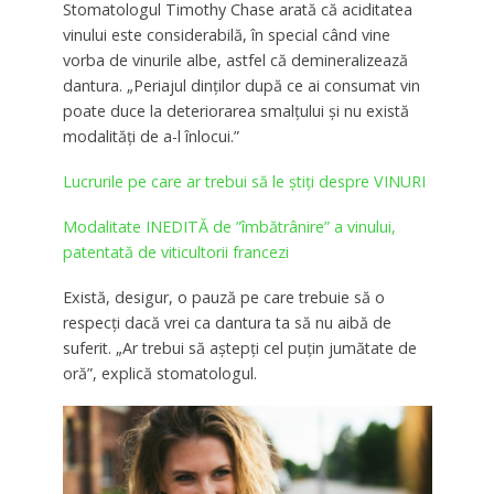
Stomatologul Timothy Chase arată că aciditatea
vinului este considerabilă, în special când vine
vorba de vinurile albe, astfel că demineralizează
dantura. „Periajul dinţilor după ce ai consumat vin
poate duce la deteriorarea smalţului şi nu există
modalităţi de a-l înlocui.”
Lucrurile pe care ar trebui să le ştiţi despre VINURI
Modalitate INEDITĂ de ”îmbătrânire” a vinului,
patentată de viticultorii francezi
Există, desigur, o pauză pe care trebuie să o
respecţi dacă vrei ca dantura ta să nu aibă de
suferit. „Ar trebui să aştepţi cel puţin jumătate de
oră”, explică stomatologul.