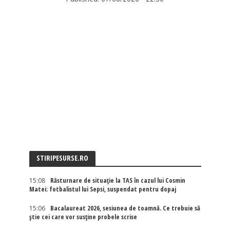
STIRIPESURSE.RO
15:08
Răsturnare de situație la TAS în cazul lui Cosmin
Matei: fotbalistul lui Sepsi, suspendat pentru dopaj
15:06
Bacalaureat 2026, sesiunea de toamnă. Ce trebuie să
știe cei care vor susține probele scrise