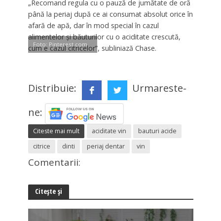
„Recomand regula cu o pauză de jumătate de oră
până la periaj după ce ai consumat absolut orice în
afară de apă, dar în mod special în cazul
alimentelor şi băuturilor cu o aciditate crescută,
Foto: Pinterest.com
cum e cazul citricelor”, subliniază Chase.
Distribuie:
Urmareste-
ne:
Citeste mai mult
aciditate vin
bauturi acide
citrice
dinti
periaj dentar
vin
Comentarii:
Citește și