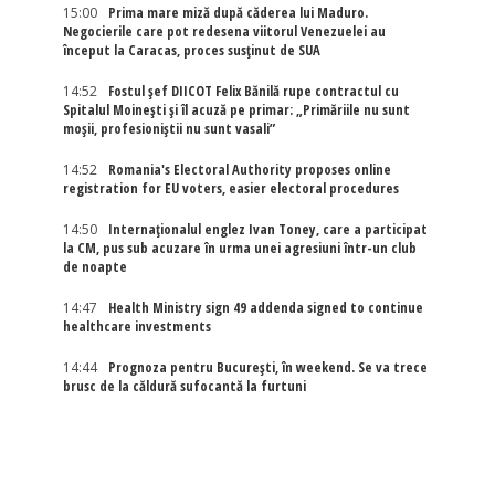
15:00
Prima mare miză după căderea lui Maduro.
Negocierile care pot redesena viitorul Venezuelei au
început la Caracas, proces susținut de SUA
14:52
Fostul șef DIICOT Felix Bănilă rupe contractul cu
Spitalul Moinești și îl acuză pe primar: „Primăriile nu sunt
moșii, profesioniștii nu sunt vasali”
14:52
Romania's Electoral Authority proposes online
registration for EU voters, easier electoral procedures
14:50
Internaţionalul englez Ivan Toney, care a participat
la CM, pus sub acuzare în urma unei agresiuni într-un club
de noapte
14:47
Health Ministry sign 49 addenda signed to continue
healthcare investments
14:44
Prognoza pentru București, în weekend. Se va trece
brusc de la căldură sufocantă la furtuni