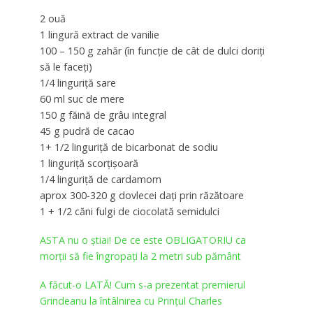
2 ouă
1 lingură extract de vanilie
100 – 150 g zahăr (în funcție de cât de dulci doriți
să le faceți)
1/4 linguriță sare
60 ml suc de mere
150 g făină de grâu integral
45 g pudră de cacao
1+ 1/2 linguriță de bicarbonat de sodiu
1 linguriță scorțișoară
1/4 linguriță de cardamom
aprox 300-320 g dovlecei dați prin răzătoare
1 + 1/2 căni fulgi de ciocolată semidulci
ASTA nu o știai! De ce este OBLIGATORIU ca
morții să fie îngropați la 2 metri sub pământ
A făcut-o LATĂ! Cum s-a prezentat premierul
Grindeanu la întâlnirea cu Prințul Charles