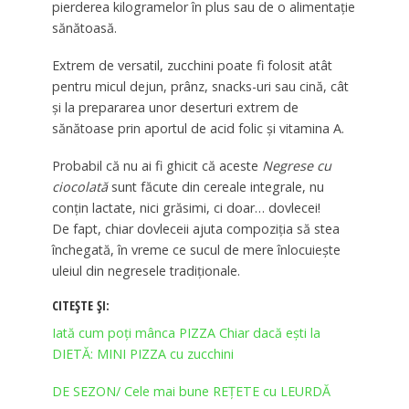
pierderea kilogramelor în plus sau de o alimentație
sănătoasă.
Extrem de versatil, zucchini poate fi folosit atât
pentru micul dejun, prânz, snacks-uri sau cină, cât
și la prepararea unor deserturi extrem de
sănătoase prin aportul de acid folic și vitamina A.
Probabil că nu ai fi ghicit că aceste
Negrese cu
ciocolată
sunt făcute din cereale integrale, nu
conțin lactate, nici grăsimi, ci doar… dovlecei!
De fapt, chiar dovleceii ajuta compoziția să stea
închegată, în vreme ce sucul de mere înlocuiește
uleiul din negresele tradiționale.
CITEȘTE ȘI:
Iată cum poți mânca PIZZA Chiar dacă ești la
DIETĂ: MINI PIZZA cu zucchini
DE SEZON/ Cele mai bune REȚETE cu LEURDĂ