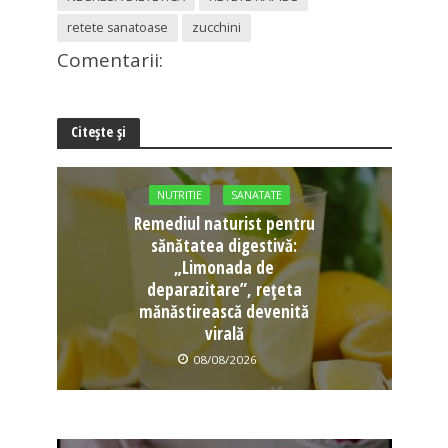
retete sanatoase
zucchini
Comentarii:
Citește și
NUTRITIE
SANATATE
Remediul naturist pentru
sănătatea digestivă:
„Limonada de
deparazitare”, rețeta
mănăstirească devenită
virală
08/08/2026