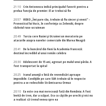
21:10
Crin Antonescu indică principalul favorit pentru a
prelua funcția de premier: El ar trebui să fie
20:57
VIDEO „Îmi pare rău, trebuie să fiu sincer și onest” -
Pronosticul lui Vucic, în conferința cu Zelenski, despre
războiul ruso-ucrainean
20:49
Turcia cere Rusiei și Ucrainei un moratoriu pe
atacurile asupra navelor comerciale din Marea Neagră
20:41
De la buncărul din Fieni la Academia Franceză:
destinul incredibil al unui român celebru
20:30
Adolescent de 15 ani, agresat pe malul unui pârău. A
fost transportat la spital
20:25
Iranul anunță o listă de revendicări aproape
imposibile: Condițiile pe care SUA trebuie să le respecte
pentru a se redeschide Strâmtoarea Ormuz
20:10
Ea este cea mai norocoasă fată din România: A fost
lovită de tren, dar a scăpat. Era cu căștile pe urechi și nici nu
a realizat că trenul venea spre ea