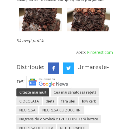
Să aveți poftă!
Foto:
Pinterest.com
Distribuie:
Urmareste-
ne:
Citeste mai mult
Cea mai sănătoasă rețetă
CIOCOLATA
dieta
fără ulei
low carb
NEGRESA
NEGRESA CU ZUCCHINI
Negresă de ciocolată cu ZUCCHINI. Fără lactate
NEGRESA DIETETICA
RETETE RAPIDE