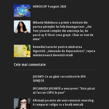
HOROSCOP 9 august 2026
Mihaela Rădulescu a primit o lovitură din
partea părinților lui Felix Baumgartner: „Am
fost ștearsă complet din existența lui, de
parcă aș fi făcut ceva greșit. Chiar se tem de
mine”
Remediul naturist pentru sănătatea
digestivă: „Limonada de deparazitare”, rețeta
mănăstirească devenită virală
Cele mai comentate
ȘOCANT! Ce au găsit cercetătorii în APA
SFINȚITĂ
DECLARAȚIA ȘOCANTĂ a unui preot: ”Este păcat
să faci un COPIL în post”
Afirmaţii şocante ale unui cunoscut neurolog:
A comparat religia cu o boală mintală