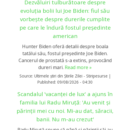
Dezvăluiri tulburătoare despre
evoluția bolii lui Joe Biden: fiul său
vorbește despre durerile cumplite
pe care le îndură fostul președinte
american
Hunter Biden oferă detalii despre boala
tatălui său, fostul președinte Joe Biden.
Cancerul de prostată s-a extins, provocând
dureri mari.
Read more »
Source:
Ultimele știri din Știrile Zilei - Stiripesurse
|
Published:
09/08/2026 - 04:30
Scandalul 'vacanței de lux' a ajuns în
familia lui Radu Miruță: 'Au venit și
părinții mei cu noi. Mi-au dat, săracii,
banii. Nu m-au crezut'
Radu Miruță spune că până și părinții săi au