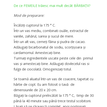
De ce FEMEILE trăiesc mai mult decât BĂRBAȚII?
Mod de preparare:
Încălziți cuptorul la 175 ° C.
Într-un vas mediu, combinati ouăle, extractul de
vanilie, zahărul, sarea și sucul de mere.
Într-un alt vas, cerneți făina și pudra de cacao.
Adăugați bicarbonatul de sodiu, scorțișoara și
cardamomul. Amestecați bine.
Turmați ingredientele uscate peste cele din primul
vas și amestecați bine. Adăugați dovlecelul ras si
fulgii de ciocolată. Omogenizați totul.
Se toarnă aluatul într-un vas de coacere, tapetat cu
hârtie de copt. Eu am folosit o tavă de
dimensiunile de 20 x 20 cm.
Băgați la cuptorul preîncălzit la 175 ° C, timp de 30
până la 40 minute sau până trece testul scobitorii.
Lăsați să se răcească complet, apoi porționați.