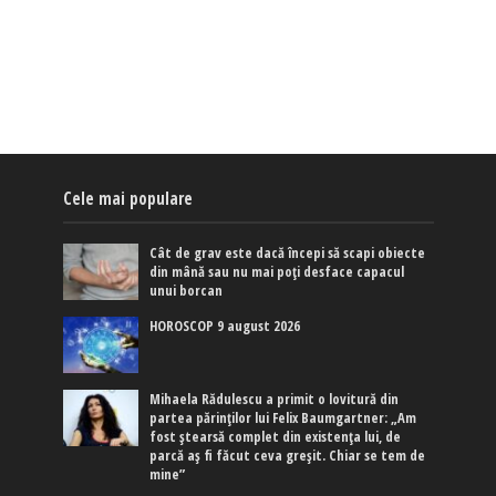
Cele mai populare
Cât de grav este dacă începi să scapi obiecte
din mână sau nu mai poți desface capacul
unui borcan
HOROSCOP 9 august 2026
Mihaela Rădulescu a primit o lovitură din
partea părinților lui Felix Baumgartner: „Am
fost ștearsă complet din existența lui, de
parcă aș fi făcut ceva greșit. Chiar se tem de
mine”