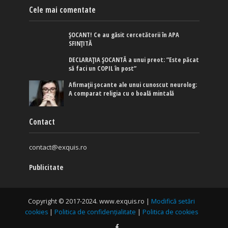
Cele mai comentate
ȘOCANT! Ce au găsit cercetătorii în APA
SFINȚITĂ
DECLARAȚIA ȘOCANTĂ a unui preot: ”Este păcat
să faci un COPIL în post”
Afirmaţii şocante ale unui cunoscut neurolog:
A comparat religia cu o boală mintală
Contact
contact@exquis.ro
Publicitate
Copyright © 2017-2024. www.exquis.ro |
Modifică setări
cookies
|
Politica de confidențialitate
|
Politica de cookies