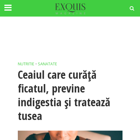
NUTRITIE
•
SANATATE
Ceaiul care curăță
ficatul, previne
indigestia și tratează
tusea