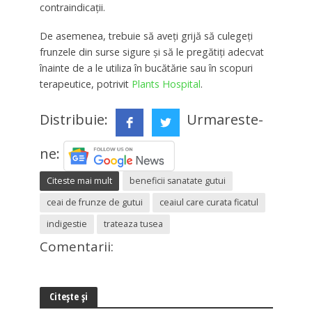
contraindicații.
De asemenea, trebuie să aveți grijă să culegeți
frunzele din surse sigure și să le pregătiți adecvat
înainte de a le utiliza în bucătărie sau în scopuri
terapeutice, potrivit
Plants Hospital
.
Distribuie:
Urmareste-
ne:
Citeste mai mult
beneficii sanatate gutui
ceai de frunze de gutui
ceaiul care curata ficatul
indigestie
trateaza tusea
Comentarii:
Citește și