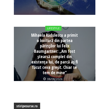
LIFESTYLE
Mihaela Rădulescu a primit
o lovitură din partea
părinților lui Felix
Baumgartner: „Am fost
ștearsă complet din
existența lui, de parcă aș fi
făcut ceva greșit. Chiar se
tem de mine”
08/08/2026
stiripesurse.ro