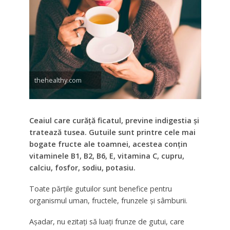
thehealthy.com
Ceaiul care curăță ficatul, previne indigestia și
tratează tusea. Gutuile sunt printre cele mai
bogate fructe ale toamnei, acestea conțin
vitaminele B1, B2, B6, E, vitamina C, cupru,
calciu, fosfor, sodiu, potasiu.
Toate părțile gutuilor sunt benefice pentru
organismul uman, fructele, frunzele și sâmburii.
Așadar, nu ezitați să luați frunze de gutui, care