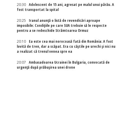
20:30
Adolescent de 15 ani, agresat pe malul unui pârău. A
fost transportat la spital
20:25
Iranul anunță o listă de revendicări aproape
imposibile: Condițiile pe care SUA trebuie să le respecte
pentru a se redeschide Strâmtoarea Ormuz
20:10
Ea este cea mai norocoasă fată din România: A fost
lovită de tren, dar a scăpat. Era cu căștile pe urechi și nici nu
a realizat că trenul venea spre ea
20:07
Ambasadoarea Ucrainei în Bulgaria, convocată de
urgență după prăbușirea unei drone