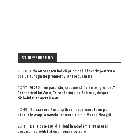
STIRIPESURSE.RO
21:10
Crin Antonescu indică principalul favorit pentru a
prelua funcția de premier: El ar trebui să fie
20:57
VIDEO „Îmi pare rău, trebuie să fiu sincer și onest” -
Pronosticul lui Vucic, în conferința cu Zelenski, despre
războiul ruso-ucrainean
20:49
Turcia cere Rusiei și Ucrainei un moratoriu pe
atacurile asupra navelor comerciale din Marea Neagră
20:41
De la buncărul din Fieni la Academia Franceză:
destinul incredibil al unui român celebru