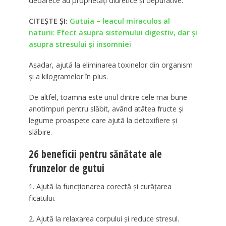
deoarece au proprietăți diuretice și depurative.
CITEȘTE ȘI:
Gutuia – leacul miraculos al
naturii: Efect asupra sistemului digestiv, dar şi
asupra stresului şi insomniei
Așadar, ajută la eliminarea toxinelor din organism
și a kilogramelor în plus.
De altfel, toamna este unul dintre cele mai bune
anotimpuri pentru slăbit, având atâtea fructe și
legume proaspete care ajută la detoxifiere și
slăbire.
26 beneficii pentru sănătate ale
frunzelor de gutui
1. Ajută la funcționarea corectă și curățarea
ficatului.
2. Ajută la relaxarea corpului și reduce stresul.