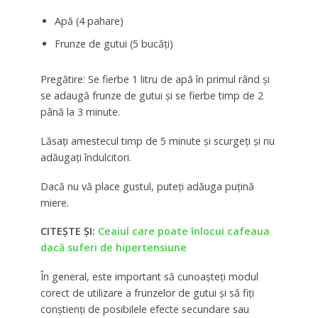
Apă (4 pahare)
Frunze de gutui (5 bucăți)
Pregătire: Se fierbe 1 litru de apă în primul rând și
se adaugă frunze de gutui și se fierbe timp de 2
până la 3 minute.
Lăsați amestecul timp de 5 minute și scurgeți și nu
adăugați îndulcitori.
Dacă nu vă place gustul, puteți adăuga puțină
miere.
CITEȘTE ȘI:
Ceaiul care poate înlocui cafeaua
dacă suferi de hipertensiune
În general, este important să cunoașteți modul
corect de utilizare a frunzelor de gutui și să fiți
conștienți de posibilele efecte secundare sau