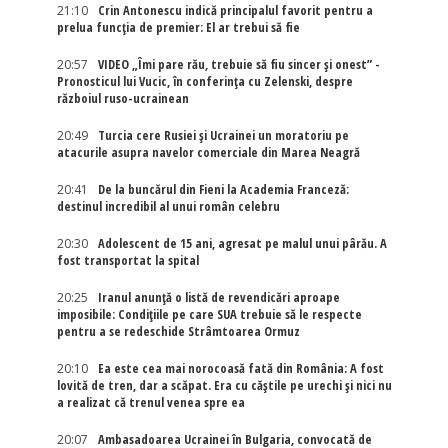
21:10
Crin Antonescu indică principalul favorit pentru a
prelua funcția de premier: El ar trebui să fie
20:57
VIDEO „Îmi pare rău, trebuie să fiu sincer și onest” -
Pronosticul lui Vucic, în conferința cu Zelenski, despre
războiul ruso-ucrainean
20:49
Turcia cere Rusiei și Ucrainei un moratoriu pe
atacurile asupra navelor comerciale din Marea Neagră
20:41
De la buncărul din Fieni la Academia Franceză:
destinul incredibil al unui român celebru
20:30
Adolescent de 15 ani, agresat pe malul unui pârău. A
fost transportat la spital
20:25
Iranul anunță o listă de revendicări aproape
imposibile: Condițiile pe care SUA trebuie să le respecte
pentru a se redeschide Strâmtoarea Ormuz
20:10
Ea este cea mai norocoasă fată din România: A fost
lovită de tren, dar a scăpat. Era cu căștile pe urechi și nici nu
a realizat că trenul venea spre ea
20:07
Ambasadoarea Ucrainei în Bulgaria, convocată de