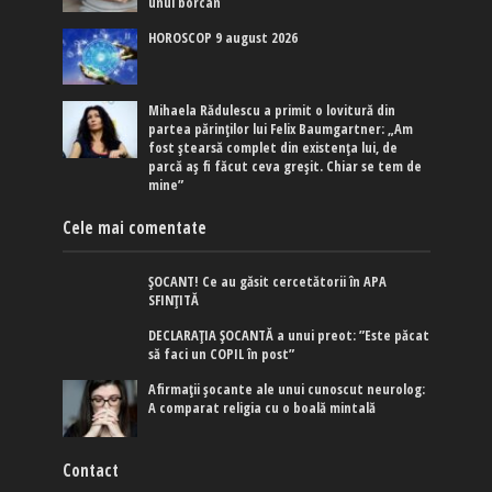
unui borcan
HOROSCOP 9 august 2026
Mihaela Rădulescu a primit o lovitură din
partea părinților lui Felix Baumgartner: „Am
fost ștearsă complet din existența lui, de
parcă aș fi făcut ceva greșit. Chiar se tem de
mine”
Cele mai comentate
ȘOCANT! Ce au găsit cercetătorii în APA
SFINȚITĂ
DECLARAȚIA ȘOCANTĂ a unui preot: ”Este păcat
să faci un COPIL în post”
Afirmaţii şocante ale unui cunoscut neurolog:
A comparat religia cu o boală mintală
Contact