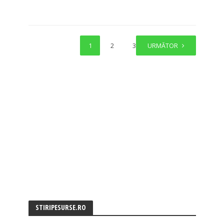
1
2
3
URMĂTOR
STIRIPESURSE.RO