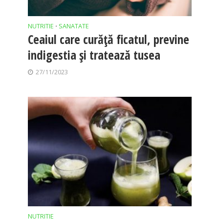
NUTRITIE
SANATATE
•
Ceaiul care curăță ficatul, previne
indigestia și tratează tusea
27/11/2023
NUTRITIE