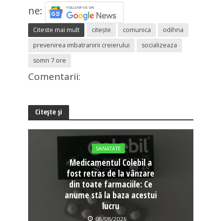
ne:
Citeste mai mult
citește
comunica
odihna
prevenirea imbatranirii creierului
socializeaza
somn 7 ore
Comentarii:
Citește și
SANATATE
Medicamentul Colebil a
fost retras de la vânzare
din toate farmaciile: Ce
anume stă la baza acestui
lucru
06/08/2026