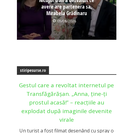
Nicușor Dan a dezvăluit ce
avere are partenera sa,
Mirabela Grădinaru
05/08/2026
stiripesurse.ro
Gestul care a revoltat internetul pe
Transfăgărășan. „Anna, ține-ți
prostul acasă!” – reacțiile au
explodat după imaginile devenite
virale
Un turist a fost filmat desenând cu spray o