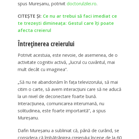
spus Mureşanu, potrivit
doctorulzilei.ro
.
CITEȘTE ȘI:
Ce nu ar trebui să faci imediat ce
te trezești dimineața: Gestul care îți poate
afecta creierul
Întreținerea creierului
Potrivit acestuia, este nevoie, de asemenea, de o
activitate cognitiv activă, „lucrul cu cuvântul, mai
mult decât cu imaginea”.
„Să nu ne abandonăm în faţa televizorului, să mai
citim o carte, să avem interacţiuni care să ne aducă
la un nivel de deconectare foarte bună.
Interacţiunea, comunicarea interumană, nu
solitudinea, este foarte importantă”, a spus
Mureşanu.
Dafin Mureşanu a subliniat că, până de curând, se
considera că îmbătrânirea creierului începe de la 60