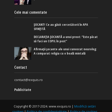
Cele mai comentate
ȘOCANT! Ce au găsit cercetătorii în APA
SFINȚITĂ
DECLARAȚIA ȘOCANTĂ a unui preot: ”Este păcat
să faci un COPIL în post”
Afirmaţii şocante ale unui cunoscut neurolog:
A comparat religia cu o boală mintală
Contact
contact@exquis.ro
Publicitate
Copyright © 2017-2024. www.exquis.ro |
Modifică setări
cookies
|
Politica de confidențialitate
|
Politica de cookies