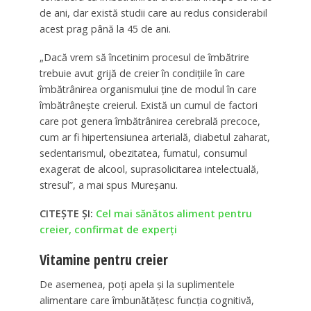
de ani, dar există studii care au redus considerabil
acest prag până la 45 de ani.
„Dacă vrem să încetinim procesul de îmbătrire
trebuie avut grijă de creier în condiţiile în care
îmbătrânirea organismului ţine de modul în care
îmbătrâneşte creierul. Există un cumul de factori
care pot genera îmbătrânirea cerebrală precoce,
cum ar fi hipertensiunea arterială, diabetul zaharat,
sedentarismul, obezitatea, fumatul, consumul
exagerat de alcool, suprasolicitarea intelectuală,
stresul”, a mai spus Mureşanu.
CITEȘTE ȘI:
Cel mai sănătos aliment pentru
creier, confirmat de experţi
Vitamine pentru creier
De asemenea, poți apela și la suplimentele
alimentare care îmbunătățesc funcția cognitivă,