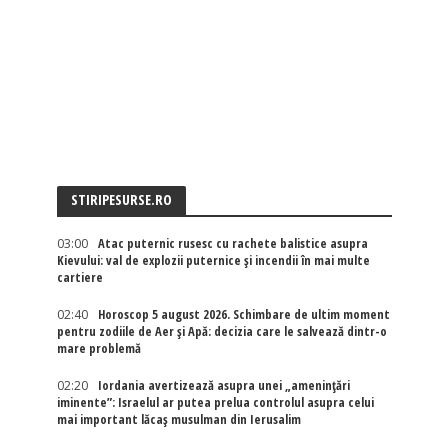
STIRIPESURSE.RO
03:00
Atac puternic rusesc cu rachete balistice asupra
Kievului: val de explozii puternice și incendii în mai multe
cartiere
02:40
Horoscop 5 august 2026. Schimbare de ultim moment
pentru zodiile de Aer și Apă: decizia care le salvează dintr-o
mare problemă
02:20
Iordania avertizează asupra unei „amenințări
iminente”: Israelul ar putea prelua controlul asupra celui
mai important lăcaș musulman din Ierusalim