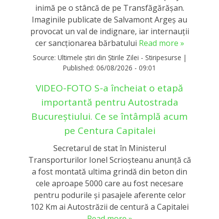
inimă pe o stâncă de pe Transfăgărășan.
Imaginile publicate de Salvamont Argeș au
provocat un val de indignare, iar internauții
cer sancționarea bărbatului
Read more »
Source:
Ultimele știri din Știrile Zilei - Stiripesurse
|
Published:
06/08/2026 - 09:01
VIDEO-FOTO S-a încheiat o etapă
importantă pentru Autostrada
Bucureștiului. Ce se întâmplă acum
pe Centura Capitalei
Secretarul de stat în Ministerul
Transporturilor Ionel Scrioşteanu anunţă că
a fost montată ultima grindă din beton din
cele aproape 5000 care au fost necesare
pentru podurile şi pasajele aferente celor
102 Km ai Autostrăzii de centură a Capitalei
Read more »