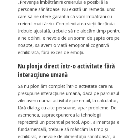
„Prevenţia îmbătrânirii creierului e posibilă la
persoane sănătoase. Nu există un remediu unic
care să ne ofere garanţia că vom îmbătrâni cu
creierul mai târziu. Complexitatea vieţii fiecăruia
trebuie ajustată, trebuie să ne alocăm timp pentru
a ne odihni, e nevoie de un somn de şapte ore pe
noapte, să avem o viaţă emoţional-cognitivă
echilibrată, fără exces de emoţii.
Nu plonja direct într-o activitate fără
interacțiune umană
Să nu plonjăm complet într-o activitate care nu
presupune interacţiune umană, dacă pe parcursul
zilei avem numai activitate pe email, la calculator,
fără dialog cu alte persoane, apar probleme. De
asemenea, supraexpunerea la tehnologii
reprezintă un potenţial pericol. Apoi, alimentaţia e
fundamentală, trebuie să mâncăm la timp şi
echilibrat, e nevoie de alimentaţia sănătoasă”, a