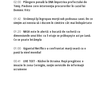
02:00
Plângere penală la DNA împotriva prefectului de
Timiș: Piedone cere intervenția procurorilor în cazul lui
Dominic Fritz
01:42
Strămoșii își îngropau morții sub podeaua casei. De ce
simțim azi nevoia să-i ducem în cimitire cât mai îndepărtate
01:20
NASA este în alertă: o bucată de rachetă cu
dimensiunile unui bloc cu 5 etaje se prăbușește azi pe Lună.
Ce se poate întâmpla
01:00
Gigantul Netflix s-a confruntat marţi seară cu o
pană la nivel mondial
00:41
LIVE TEXT - Război în Ucraina: Rușii pregătesc o
invazie în zona Cernigău, susțin serviciile de informații
ucrainene