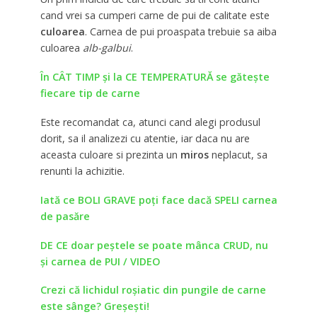
cand vrei sa cumperi carne de pui de calitate este
culoarea
. Carnea de pui proaspata trebuie sa aiba
culoarea
alb-galbui
.
În CÂT TIMP și la CE TEMPERATURĂ se gătește
fiecare tip de carne
Este recomandat ca, atunci cand alegi produsul
dorit, sa il analizezi cu atentie, iar daca nu are
aceasta culoare si prezinta un
miros
neplacut, sa
renunti la achizitie.
Iată ce BOLI GRAVE poți face dacă SPELI carnea
de pasăre
DE CE doar peștele se poate mânca CRUD, nu
și carnea de PUI / VIDEO
Crezi că lichidul roşiatic din pungile de carne
este sânge? Greșești!