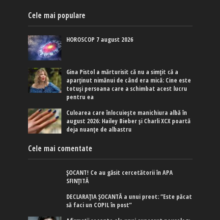
Cele mai populare
HOROSCOP 7 august 2026
Gina Pistol a mărturisit că nu a simțit că a
aparținut nimănui de când era mică: Cine este
totuși persoana care a schimbat acest lucru
pentru ea
Culoarea care înlocuiește manichiura albă în
august 2026: Hailey Bieber și Charli XCX poartă
deja nuanțe de albastru
Cele mai comentate
ȘOCANT! Ce au găsit cercetătorii în APA
SFINȚITĂ
DECLARAȚIA ȘOCANTĂ a unui preot: ”Este păcat
să faci un COPIL în post”