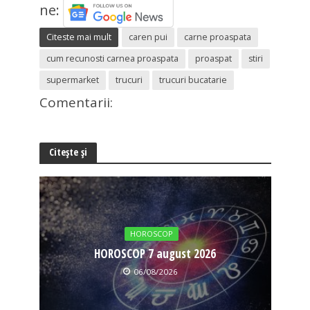
ne:
Citeste mai mult
caren pui
carne proaspata
cum recunosti carnea proaspata
proaspat
stiri
supermarket
trucuri
trucuri bucatarie
Comentarii:
Citește și
HOROSCOP
HOROSCOP 7 august 2026
06/08/2026