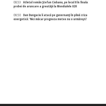
08:53
Atletul român Ștefan Ciobanu, pe locul 8 în finala
probei de aruncare a greutății la Mondialele U20
08:50
Dan Dungaciu îi atacă pe guvernanți în plină criza
energetică: 'Nici măcar prognoza meteo nu o urmărești'