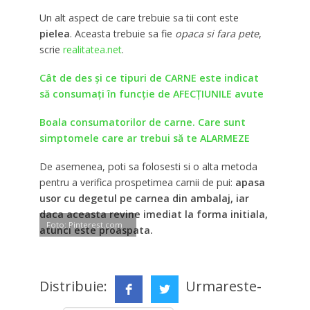
Un alt aspect de care trebuie sa tii cont este
pielea
. Aceasta trebuie sa fie
opaca si fara pete
,
scrie
realitatea.net
.
Cât de des și ce tipuri de CARNE este indicat
să consumaţi în funcție de AFECȚIUNILE avute
Boala consumatorilor de carne. Care sunt
simptomele care ar trebui să te ALARMEZE
De asemenea, poti sa folosesti si o alta metoda
pentru a verifica prospetimea carnii de pui:
apasa
usor cu degetul pe carnea din ambalaj, iar
daca aceasta revine imediat la forma initiala,
Foto: Pinterest.com
atunci este proaspata.
Distribuie:
Urmareste-