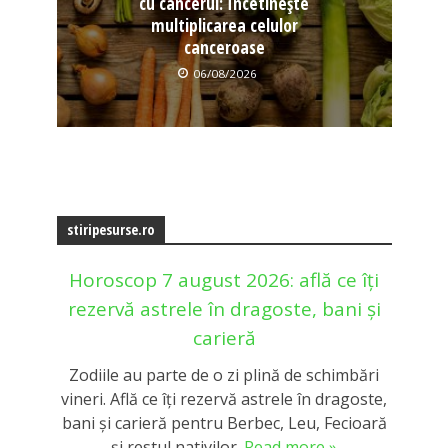
cu cancerul: Încetinește
multiplicarea celulor
canceroase
06/08/2026
stiripesurse.ro
Horoscop 7 august 2026: află ce îți
rezervă astrele în dragoste, bani și
carieră
Zodiile au parte de o zi plină de schimbări
vineri. Află ce îți rezervă astrele în dragoste,
bani și carieră pentru Berbec, Leu, Fecioară
și restul nativilor.
Read more »