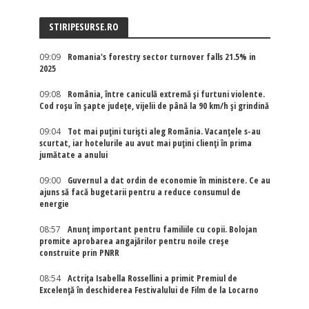
STIRIPESURSE.RO
09:09
Romania's forestry sector turnover falls 21.5% in
2025
09:08
România, între caniculă extremă și furtuni violente.
Cod roșu în șapte județe, vijelii de până la 90 km/h și grindină
09:04
Tot mai puțini turiști aleg România. Vacanțele s-au
scurtat, iar hotelurile au avut mai puțini clienți în prima
jumătate a anului
09:00
Guvernul a dat ordin de economie în ministere. Ce au
ajuns să facă bugetarii pentru a reduce consumul de
energie
08:57
Anunț important pentru familiile cu copii. Bolojan
promite aprobarea angajărilor pentru noile creșe
construite prin PNRR
08:54
Actriţa Isabella Rossellini a primit Premiul de
Excelenţă în deschiderea Festivalului de Film de la Locarno