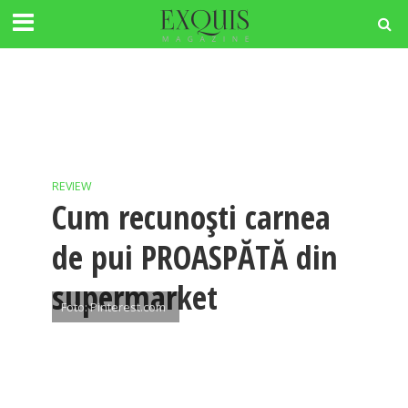
REVIEW
Cum recunoști carnea
de pui PROASPĂTĂ din
supermarket
Foto: Pinterest.com