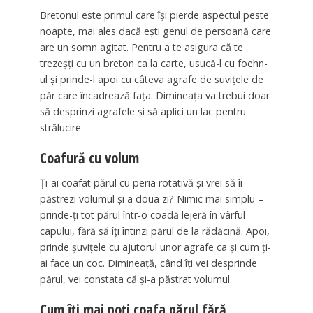
Bretonul este primul care își pierde aspectul peste
noapte, mai ales dacă ești genul de persoană care
are un somn agitat. Pentru a te asigura că te
trezeșți cu un breton ca la carte, usucă-l cu foehn-
ul și prinde-l apoi cu câteva agrafe de suvițele de
păr care încadrează fața. Dimineața va trebui doar
să desprinzi agrafele și să aplici un lac pentru
strălucire.
Coafură cu volum
Ți-ai coafat părul cu peria rotativă și vrei să îi
păstrezi volumul și a doua zi? Nimic mai simplu –
prinde-ți tot părul într-o coadă lejeră în vârful
capului, fără să îți întinzi părul de la rădăcină. Apoi,
prinde șuvițele cu ajutorul unor agrafe ca și cum ți-
ai face un coc. Dimineață, când îți vei desprinde
părul, vei constata că și-a păstrat volumul.
Cum îți mai poți coafa părul fără