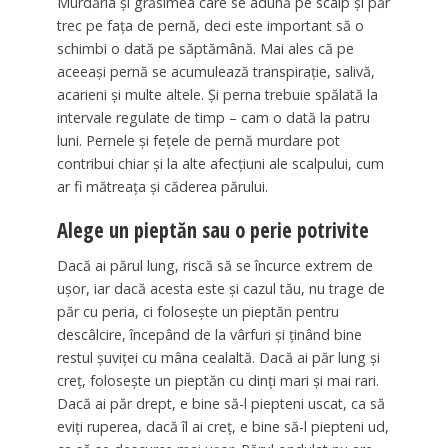
Murdăria și grăsimea care se adună pe scalp și păr
trec pe fața de pernă, deci este important să o
schimbi o dată pe săptămână. Mai ales că pe
aceeași pernă se acumulează transpirație, salivă,
acarieni și multe altele. Și perna trebuie spălată la
intervale regulate de timp – cam o dată la patru
luni. Pernele și fețele de pernă murdare pot
contribui chiar și la alte afecțiuni ale scalpului, cum
ar fi mătreața și căderea părului.
Alege un pieptăn sau o perie potrivite
Dacă ai părul lung, riscă să se încurce extrem de
ușor, iar dacă acesta este și cazul tău, nu trage de
păr cu peria, ci folosește un pieptăn pentru
descâlcire, începând de la vârfuri și ținând bine
restul șuviței cu mâna cealaltă. Dacă ai păr lung și
creț, folosește un pieptăn cu dinți mari și mai rari.
Dacă ai păr drept, e bine să-l piepteni uscat, ca să
eviți ruperea, dacă îl ai creț, e bine să-l piepteni ud,