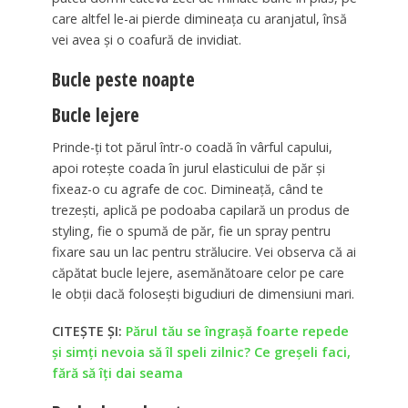
care altfel le-ai pierde dimineața cu aranjatul, însă
vei avea și o coafură de invidiat.
Bucle peste noapte
Bucle lejere
Prinde-ți tot părul într-o coadă în vârful capului,
apoi rotește coada în jurul elasticului de păr și
fixeaz-o cu agrafe de coc. Dimineață, când te
trezești, aplică pe podoaba capilară un produs de
styling, fie o spumă de păr, fie un spray pentru
fixare sau un lac pentru strălucire. Vei observa că ai
căpătat bucle lejere, asemănătoare celor pe care
le obții dacă folosești bigudiuri de dimensiuni mari.
CITEȘTE ȘI:
Părul tău se îngrașă foarte repede
și simți nevoia să îl speli zilnic? Ce greșeli faci,
fără să îți dai seama