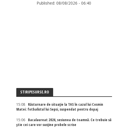
Published:
08/08/2026 - 06:40
STIRIPESURSE.RO
15:08
Răsturnare de situație la TAS în cazul lui Cosmin
Matei: fotbalistul lui Sepsi, suspendat pentru dopaj
15:06
Bacalaureat 2026, sesiunea de toamnă. Ce trebuie să
știe cei care vor susține probele scrise