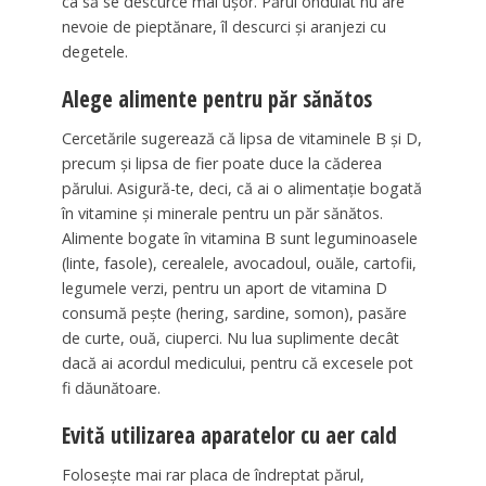
ca să se descurce mai ușor. Părul ondulat nu are
nevoie de pieptănare, îl descurci și aranjezi cu
degetele.
Alege alimente pentru păr sănătos
Cercetările sugerează că lipsa de vitaminele B și D,
precum și lipsa de fier poate duce la căderea
părului. Asigură-te, deci, că ai o alimentație bogată
în vitamine și minerale pentru un păr sănătos.
Alimente bogate în vitamina B sunt leguminoasele
(linte, fasole), cerealele, avocadoul, ouăle, cartofii,
legumele verzi, pentru un aport de vitamina D
consumă pește (hering, sardine, somon), pasăre
de curte, ouă, ciuperci. Nu lua suplimente decât
dacă ai acordul medicului, pentru că excesele pot
fi dăunătoare.
Evită utilizarea aparatelor cu aer cald
Folosește mai rar placa de îndreptat părul,