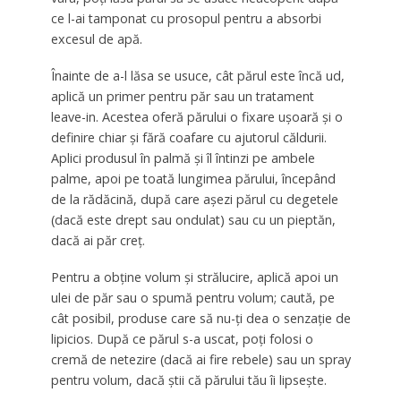
ce l-ai tamponat cu prosopul pentru a absorbi
excesul de apă.
Înainte de a-l lăsa se usuce, cât părul este încă ud,
aplică un primer pentru păr sau un tratament
leave-in. Acestea oferă părului o fixare ușoară și o
definire chiar și fără coafare cu ajutorul căldurii.
Aplici produsul în palmă și îl întinzi pe ambele
palme, apoi pe toată lungimea părului, începând
de la rădăcină, după care așezi părul cu degetele
(dacă este drept sau ondulat) sau cu un pieptăn,
dacă ai păr creț.
Pentru a obține volum și strălucire, aplică apoi un
ulei de păr sau o spumă pentru volum; caută, pe
cât posibil, produse care să nu-ți dea o senzație de
lipicios. După ce părul s-a uscat, poți folosi o
cremă de netezire (dacă ai fire rebele) sau un spray
pentru volum, dacă știi că părului tău îi lipsește.