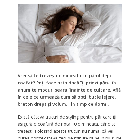
Vrei să te trezești dimineața cu părul deja
coafat? Poți face asta dacă îți prinzi părul în
anumite moduri seara, înainte de culcare. Află
în cele ce urmează cum să obții bucle lejere,
breton drept și volum… în timp ce dormi.
Există câteva trucuri de styling pentru păr care îți
asigură o coafură de nota 10 dimineața, când te
trezești. Folosind aceste trucuri nu numai că vei
putea dormi câteva zeci de minute bune în plus, pe