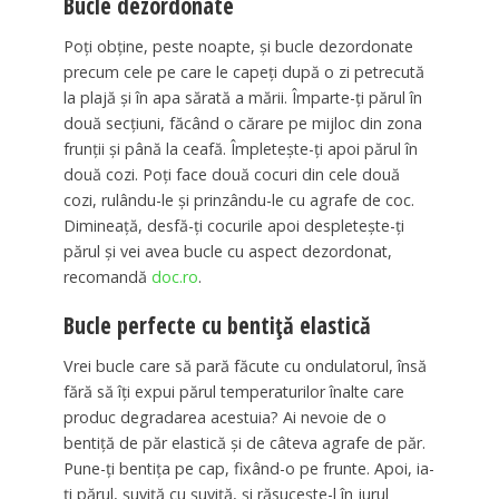
Bucle dezordonate
Poți obține, peste noapte, și bucle dezordonate
precum cele pe care le capeți după o zi petrecută
la plajă și în apa sărată a mării. Împarte-ți părul în
două secțiuni, făcând o cărare pe mijloc din zona
frunții și până la ceafă. Împletește-ți apoi părul în
două cozi. Poți face două cocuri din cele două
cozi, rulându-le și prinzându-le cu agrafe de coc.
Dimineață, desfă-ți cocurile apoi despletește-ți
părul și vei avea bucle cu aspect dezordonat,
recomandă
doc.ro
.
Bucle perfecte cu bentiță elastică
Vrei bucle care să pară făcute cu ondulatorul, însă
fără să îți expui părul temperaturilor înalte care
produc degradarea acestuia? Ai nevoie de o
bentiță de păr elastică și de câteva agrafe de păr.
Pune-ți bentița pe cap, fixând-o pe frunte. Apoi, ia-
ți părul, șuviță cu șuviță, și răsucește-l în jurul