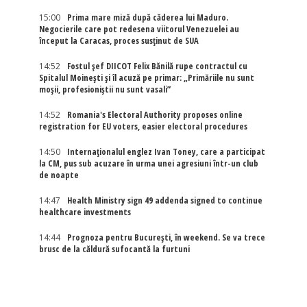
15:00
Prima mare miză după căderea lui Maduro.
Negocierile care pot redesena viitorul Venezuelei au
început la Caracas, proces susținut de SUA
14:52
Fostul șef DIICOT Felix Bănilă rupe contractul cu
Spitalul Moinești și îl acuză pe primar: „Primăriile nu sunt
moșii, profesioniștii nu sunt vasali”
14:52
Romania's Electoral Authority proposes online
registration for EU voters, easier electoral procedures
14:50
Internaţionalul englez Ivan Toney, care a participat
la CM, pus sub acuzare în urma unei agresiuni într-un club
de noapte
14:47
Health Ministry sign 49 addenda signed to continue
healthcare investments
14:44
Prognoza pentru București, în weekend. Se va trece
brusc de la căldură sufocantă la furtuni