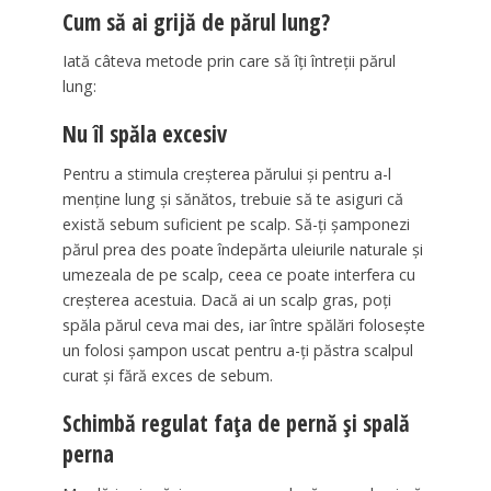
Cum să ai grijă de părul lung?
Iată câteva metode prin care să îți întreții părul
lung:
Nu îl spăla excesiv
Pentru a stimula creșterea părului și pentru a-l
menține lung și sănătos, trebuie să te asiguri că
există sebum suficient pe scalp. Să-ți șamponezi
părul prea des poate îndepărta uleiurile naturale și
umezeala de pe scalp, ceea ce poate interfera cu
creșterea acestuia. Dacă ai un scalp gras, poți
spăla părul ceva mai des, iar între spălări folosește
un folosi șampon uscat pentru a-ți păstra scalpul
curat și fără exces de sebum.
Schimbă regulat fața de pernă și spală
perna