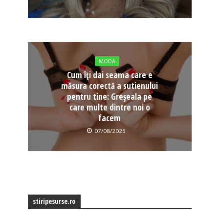
MODA
Cum îți dai seama care e
măsura corectă a sutienului
pentru tine: Greșeala pe
care multe dintre noi o
facem
07/08/2026
stiripesurse.ro