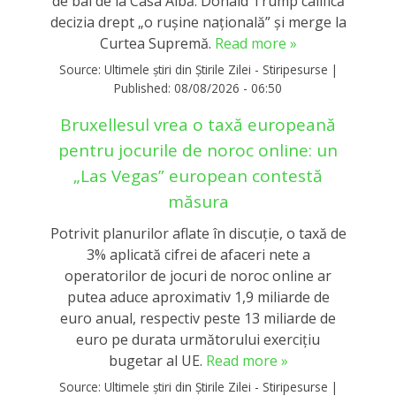
de bal de la Casa Albă. Donald Trump califică
decizia drept „o rușine națională” și merge la
Curtea Supremă.
Read more »
Source:
Ultimele știri din Știrile Zilei - Stiripesurse
|
Published:
08/08/2026 - 06:50
Bruxellesul vrea o taxă europeană
pentru jocurile de noroc online: un
„Las Vegas” european contestă
măsura
Potrivit planurilor aflate în discuție, o taxă de
3% aplicată cifrei de afaceri nete a
operatorilor de jocuri de noroc online ar
putea aduce aproximativ 1,9 miliarde de
euro anual, respectiv peste 13 miliarde de
euro pe durata următorului exercițiu
bugetar al UE.
Read more »
Source:
Ultimele știri din Știrile Zilei - Stiripesurse
|