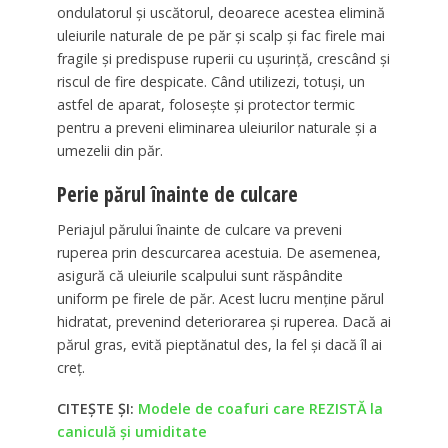
ondulatorul și uscătorul, deoarece acestea elimină
uleiurile naturale de pe păr și scalp și fac firele mai
fragile și predispuse ruperii cu ușurință, crescând și
riscul de fire despicate. Când utilizezi, totuși, un
astfel de aparat, folosește și protector termic
pentru a preveni eliminarea uleiurilor naturale și a
umezelii din păr.
Perie părul înainte de culcare
Periajul părului înainte de culcare va preveni
ruperea prin descurcarea acestuia. De asemenea,
asigură că uleiurile scalpului sunt răspândite
uniform pe firele de păr. Acest lucru menține părul
hidratat, prevenind deteriorarea și ruperea. Dacă ai
părul gras, evită pieptănatul des, la fel și dacă îl ai
creț.
CITEȘTE ȘI:
Modele de coafuri care REZISTĂ la
caniculă și umiditate