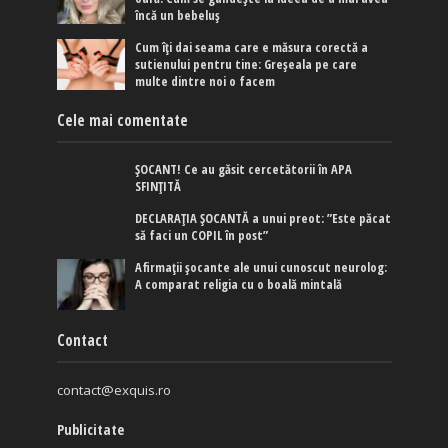
încă un bebeluș
Cum îți dai seama care e măsura corectă a
sutienului pentru tine: Greșeala pe care
multe dintre noi o facem
Cele mai comentate
ȘOCANT! Ce au găsit cercetătorii în APA
SFINȚITĂ
DECLARAȚIA ȘOCANTĂ a unui preot: ”Este păcat
să faci un COPIL în post”
Afirmaţii şocante ale unui cunoscut neurolog:
A comparat religia cu o boală mintală
Contact
contact@exquis.ro
Publicitate