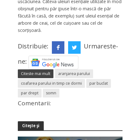
uscăciunea. Câteva uleiuri esențiale utilizate în mod
obișnuit pentru păr (puse într-o mască de păr
făcută în casă, de exemplu) sunt uleiul esențial de
arbore de ceai, cel de cuișoare sau cel de
scorțișoară.
Distribuie:
Urmareste-
ne:
Citeste mai mult
aranjarea parului
coafarea parului in timp ce dormi
par buclat
par drept
somn
Comentarii:
Citește și