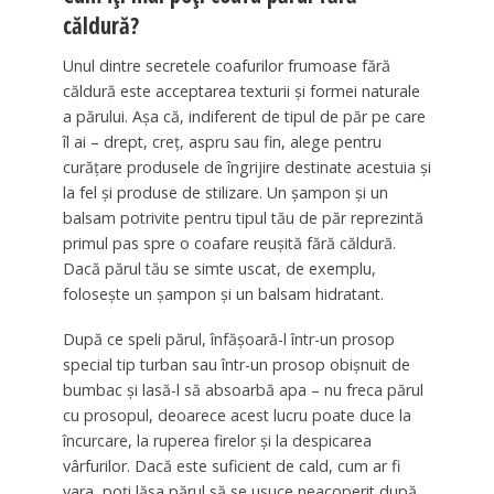
căldură?
Unul dintre secretele coafurilor frumoase fără
căldură este acceptarea texturii și formei naturale
a părului. Așa că, indiferent de tipul de păr pe care
îl ai – drept, creț, aspru sau fin, alege pentru
curățare produsele de îngrijire destinate acestuia și
la fel și produse de stilizare. Un șampon și un
balsam potrivite pentru tipul tău de păr reprezintă
primul pas spre o coafare reușită fără căldură.
Dacă părul tău se simte uscat, de exemplu,
folosește un șampon și un balsam hidratant.
După ce speli părul, înfășoară-l într-un prosop
special tip turban sau într-un prosop obișnuit de
bumbac și lasă-l să absoarbă apa – nu freca părul
cu prosopul, deoarece acest lucru poate duce la
încurcare, la ruperea firelor și la despicarea
vârfurilor. Dacă este suficient de cald, cum ar fi
vara, poți lăsa părul să se usuce neacoperit după