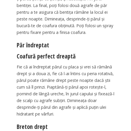
bentiței. La final, poți folosi două agrafe de păr
pentru a te asigura că bentița rămâne la locul ei
peste noapte. Dimineața, desprinde-ți părul și
bucură-te de coafura obținută. Poți folosi un spray
pentru fixare pentru a finisa coafura.
Păr îndreptat
Coafură perfect dreaptă
Fie că ai îndreptat părul cu placa și vrei să rămână
drept și a doua zi, fie că l-ai întins cu peria rotativă,
părul poate rămâne drept peste noapte dacă știi
cum să îl prinzi. Piaptănă-ți părul apoi rotește-l,
pornind de lângă ureche, în jurul capului și fixează-l
de scalp cu agrafe subțiri. Dimineața doar
desprinde-ți părul din agrafe și aplică puțin ulei
hidratant pe vârfuri.
Breton drept