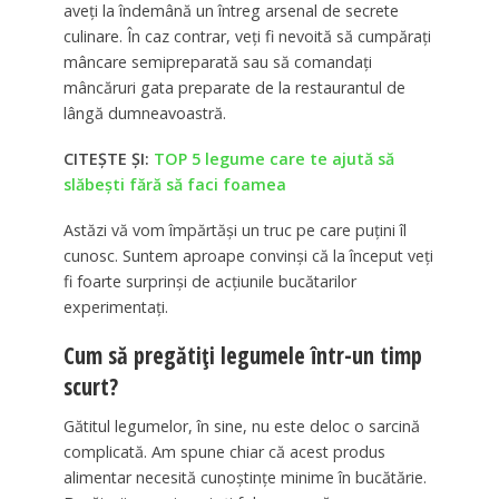
aveți la îndemână un întreg arsenal de secrete
culinare. În caz contrar, veți fi nevoită să cumpărați
mâncare semipreparată sau să comandați
mâncăruri gata preparate de la restaurantul de
lângă dumneavoastră.
CITEȘTE ȘI:
TOP 5 legume care te ajută să
slăbești fără să faci foamea
Astăzi vă vom împărtăși un truc pe care puțini îl
cunosc. Suntem aproape convinși că la început veți
fi foarte surprinși de acțiunile bucătarilor
experimentați.
Cum să pregătiți legumele într-un timp
scurt?
Gătitul legumelor, în sine, nu este deloc o sarcină
complicată. Am spune chiar că acest produs
alimentar necesită cunoștințe minime în bucătărie.