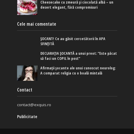
Cheesecake cu zmeură și ciocolată albă – un
desert elegant, fără compromisuri
Cele mai comentate
ȘOCANT! Ce au găsit cercetătorii în APA
SFINȚITĂ
DECLARAȚIA ȘOCANTĂ a unui preot: ”Este păcat
să faci un COPIL în post”
Afirmaţii şocante ale unui cunoscut neurolog:
A comparat religia cu o boală mintală
Contact
contact@exquis.ro
Publicitate