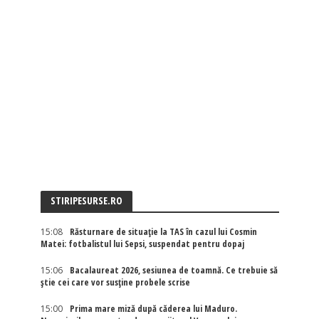
STIRIPESURSE.RO
15:08
Răsturnare de situație la TAS în cazul lui Cosmin
Matei: fotbalistul lui Sepsi, suspendat pentru dopaj
15:06
Bacalaureat 2026, sesiunea de toamnă. Ce trebuie să
știe cei care vor susține probele scrise
15:00
Prima mare miză după căderea lui Maduro.