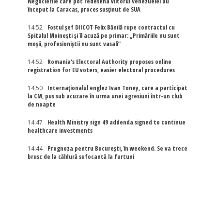
Negocierile care pot redesena viitorul Venezuelei au
început la Caracas, proces susținut de SUA
14:52
Fostul șef DIICOT Felix Bănilă rupe contractul cu
Spitalul Moinești și îl acuză pe primar: „Primăriile nu sunt
moșii, profesioniștii nu sunt vasali”
14:52
Romania's Electoral Authority proposes online
registration for EU voters, easier electoral procedures
14:50
Internaţionalul englez Ivan Toney, care a participat
la CM, pus sub acuzare în urma unei agresiuni într-un club
de noapte
14:47
Health Ministry sign 49 addenda signed to continue
healthcare investments
14:44
Prognoza pentru București, în weekend. Se va trece
brusc de la căldură sufocantă la furtuni