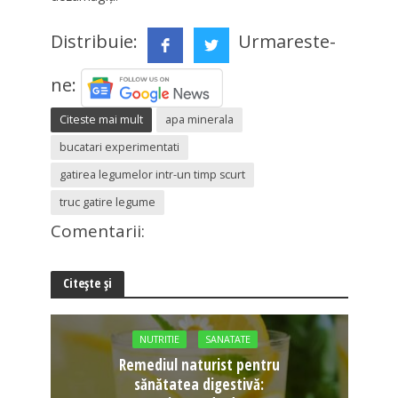
Distribuie:
Urmareste-
ne:
Citeste mai mult
apa minerala
bucatari experimentati
gatirea legumelor intr-un timp scurt
truc gatire legume
Comentarii:
Citește și
NUTRITIE
SANATATE
Remediul naturist pentru
sănătatea digestivă: