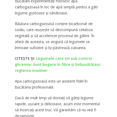
Bucătarii experimentați folosesc apă
carbogazoasă în loc de apă simplă pentru a găti
legume gustoase și sănătoase.
Băutura carbogazoasă conține bicarbonat de
sodiu, care reușește să descompună celuloza
vegetală și să accelereze procesul de gătire. În
afară de aceasta, se asigură că legumele se
înmoaie suficient și își păstrează culoarea.
CITEȘTE ȘI:
Legumele care țin sub control
glicemia: Sunt bogate în fibre și îmbunătățesc
reglarea insulinei
Apa carbogazoasă este un asistent fidel în
bucătăria profesională.
Dacă de mult timp vă doreați să gătiți legume
rapide, ușoare și delicioase, acum este momentul
să încercați acest truc. Vă garantăm că nu veți fi
dezamăgiți.