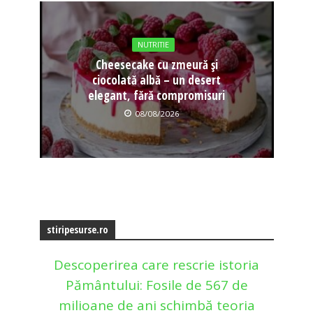
NUTRITIE
Cheesecake cu zmeură și
ciocolată albă – un desert
elegant, fără compromisuri
08/08/2026
stiripesurse.ro
Descoperirea care rescrie istoria
Pământului: Fosile de 567 de
milioane de ani schimbă teoria