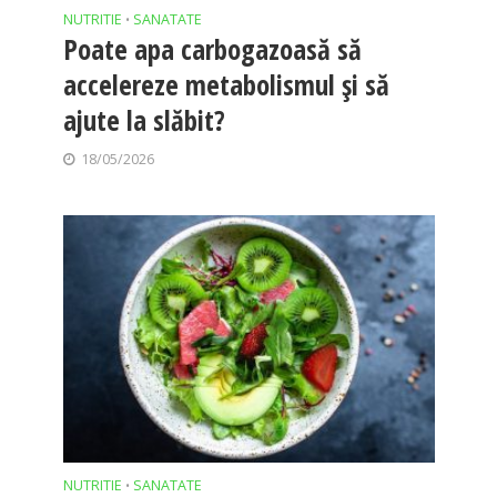
NUTRITIE
SANATATE
•
Poate apa carbogazoasă să
accelereze metabolismul și să
ajute la slăbit?
18/05/2026
NUTRITIE
SANATATE
•