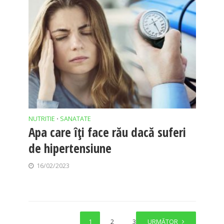
NUTRITIE
SANATATE
•
Apa care îți face rău dacă suferi
de hipertensiune
16/02/2023
1
2
3
URMĂTOR