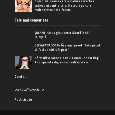
Cum îți dai seama care e măsura corectă a
sutienului pentru tine: Greșeala pe care
multe dintre noi o facem
Cele mai comentate
ȘOCANT! Ce au găsit cercetătorii în APA
SFINȚITĂ
DECLARAȚIA ȘOCANTĂ a unui preot: ”Este păcat
să faci un COPIL în post”
Afirmaţii şocante ale unui cunoscut neurolog:
A comparat religia cu o boală mintală
Contact
contact@exquis.ro
Publicitate