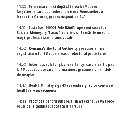
15:00
Prima mare miză după căderea lui Maduro.
Negocierile care pot redesena viitorul Venezuelei au
început la Caracas, proces susținut de SUA
14:52
Fostul șef DIICOT Felix Bănilă rupe contractul cu
Spitalul Moinești și îl acuză pe primar: „Primăriile nu sunt
moșii, profesioniștii nu sunt vasali”
14:52
Romania's Electoral Authority proposes online
registration for EU voters, easier electoral procedures
14:50
Internaţionalul englez Ivan Toney, care a participat
la CM, pus sub acuzare în urma unei agresiuni într-un club
de noapte
14:47
Health Ministry sign 49 addenda signed to continue
healthcare investments
14:44
Prognoza pentru București, în weekend. Se va trece
brusc de la căldură sufocantă la furtuni