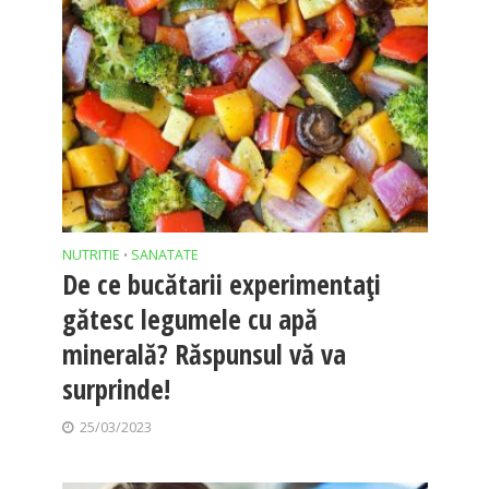
NUTRITIE
SANATATE
•
De ce bucătarii experimentați
gătesc legumele cu apă
minerală? Răspunsul vă va
surprinde!
25/03/2023