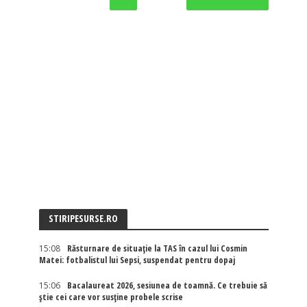
STIRIPESURSE.RO
15:08
Răsturnare de situație la TAS în cazul lui Cosmin
Matei: fotbalistul lui Sepsi, suspendat pentru dopaj
15:06
Bacalaureat 2026, sesiunea de toamnă. Ce trebuie să
știe cei care vor susține probele scrise