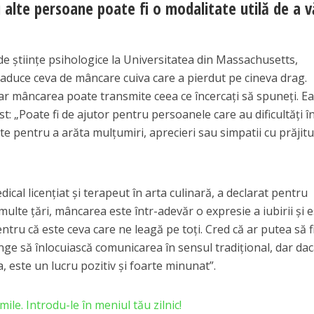
u alte persoane poate fi o modalitate utilă de a v
 ştiinţe psihologice la Universitatea din Massachusetts,
 aduce ceva de mâncare cuiva care a pierdut pe cineva drag.
ar mâncarea poate transmite ceea ce încercaţi să spuneţi. Ea
: „Poate fi de ajutor pentru persoanele care au dificultăţi în
e pentru a arăta mulţumiri, aprecieri sau simpatii cu prăjitur
dical licenţiat şi terapeut în arta culinară, a declarat pentru
 multe ţări, mâncarea este într-adevăr o expresie a iubirii şi 
ntru că este ceva care ne leagă pe toţi. Cred că ar putea să f
nge să înlocuiască comunicarea în sensul tradiţional, dar dac
 este un lucru pozitiv şi foarte minunat”.
le. Introdu-le în meniul tău zilnic!