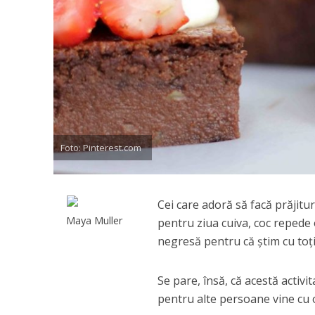
Foto: Pinterest.com
Cei care adoră să facă prăjitu
Maya Muller
pentru ziua cuiva, coc repede 
negresă pentru că ştim cu toţi
Se pare, însă, că acestă activi
pentru alte persoane vine cu o