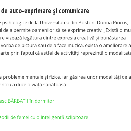
 de auto-exprimare şi comunicare
ţe psihologice de la Universitatea din Boston, Donna Pincus,
ul de a permite oamenilor să se exprime creativ: „Există o mu
care vizează legătura dintre expresia creativă şi bunăstarea
 vorba de pictură sau de a face muzică, există o ameliorare 
rte prin faptul că astfel de activităţi reprezintă o modalitat
e probleme mentale şi fizice, iar găsirea unor modalităţi de a
entru a duce o viaţă sănătoasă.
resc BĂRBAȚII în dormitor
 zodii de femei cu o inteligenţă sclipitoare