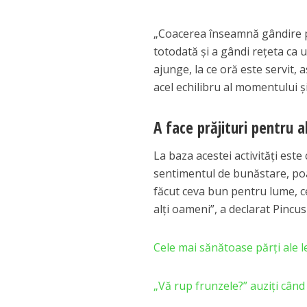
„Coacerea înseamnă gândire pa
totodată şi a gândi reţeta ca u
ajunge, la ce oră este servit,
acel echilibru al momentului 
A face prăjituri pentru a
La baza acestei activităţi este 
sentimentul de bunăstare, poate
făcut ceva bun pentru lume, ce
alţi oameni”, a declarat Pincu
Cele mai sănătoase părți ale 
„Vă rup frunzele?” auziți când