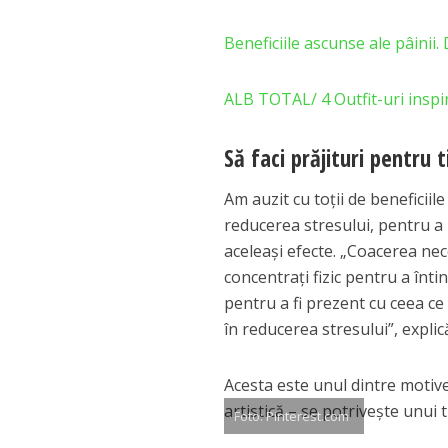
Beneficiile ascunse ale pâini
ALB TOTAL/ 4 Outfit-uri inspi
Să faci prăjituri pentru 
Am auzit cu toţii de beneficiile 
reducerea stresului, pentru a
aceleaşi efecte. „Coacerea nece
concentraţi fizic pentru a înti
pentru a fi prezent cu ceea ce 
în reducerea stresului”, explic
Acesta este unul dintre motive
artistică – se potriveşte unu
Foto: Pinterest.com