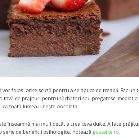
ri vor folosi orice scuză pentru a se apuca de treabă. Fac un t
o tavă de prăjituri pentru sărbători sau pregătesc imediat o
i că toată lumea iubeşte ciocolata.
tate înseamnă mai mult decât a crea ceva dulce. A face prăjitu
 serie de beneficii psihologice, notează
gustarte.ro
.