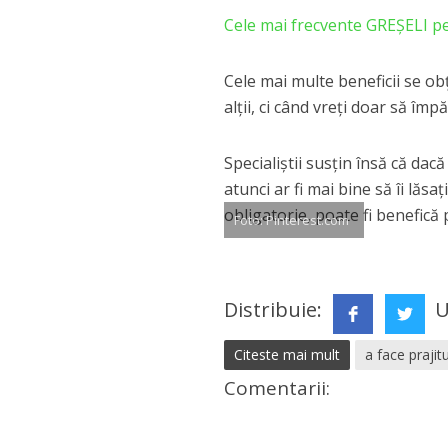
Cele mai frecvente GREȘELI pe 
Cele mai multe beneficii se obţ
alţii, ci când vreţi doar să îm
Specialiştii susţin însă că dac
atunci ar fi mai bine să îi lăsa
obligatorie, poate fi benefică 
Foto: Pinterest.com
Distribuie:
U
Citeste mai mult
a face prajitu
Comentarii: