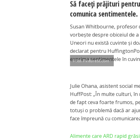
Să faceţi prăjituri pentr
comunica sentimentele.
Susan Whitbourne, profesor de
vorbeşte despre obiceiul de a
Uneori nu există cuvinte şi do
declarat pentru HuffingtonPost
exprima sentimentele în cuvint
Foto: Pinterest.com
Julie Ohana, asistent social me
HuffPost: „În multe culturi, în
de fapt ceva foarte frumos, pe
totuşi o problemă dacă ar aju
face împreună cu comunicarea,
Alimente care ARD rapid grăsimi