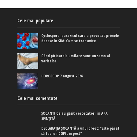
Cele mai populare
Cyclospora, parazitul care a provocat primele
decese în SUA: Cum se transmite
Când picioarele umflate sunt un semn al
varicelor
HOROSCOP 7 august 2026
Cele mai comentate
ȘOCANT! Ce au găsit cercetătorii în APA
SFINȚITĂ
DECLARAȚIA ȘOCANTĂ a unui preot: ”Este păcat
să faci un COPIL în post”