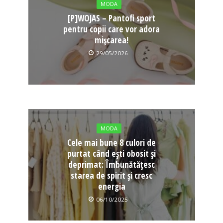
MODA
[P]WOJAS – Pantofi sport
pentru copii care vor adora
mișcarea!
29/05/2026
MODA
Cele mai bune 8 culori de
purtat când ești obosit și
deprimat: Îmbunătățesc
starea de spirit și cresc
energia
06/10/2025