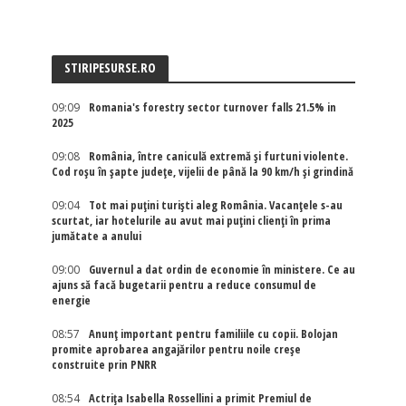
STIRIPESURSE.RO
09:09
Romania's forestry sector turnover falls 21.5% in
2025
09:08
România, între caniculă extremă și furtuni violente.
Cod roșu în șapte județe, vijelii de până la 90 km/h și grindină
09:04
Tot mai puțini turiști aleg România. Vacanțele s-au
scurtat, iar hotelurile au avut mai puțini clienți în prima
jumătate a anului
09:00
Guvernul a dat ordin de economie în ministere. Ce au
ajuns să facă bugetarii pentru a reduce consumul de
energie
08:57
Anunț important pentru familiile cu copii. Bolojan
promite aprobarea angajărilor pentru noile creșe
construite prin PNRR
08:54
Actriţa Isabella Rossellini a primit Premiul de