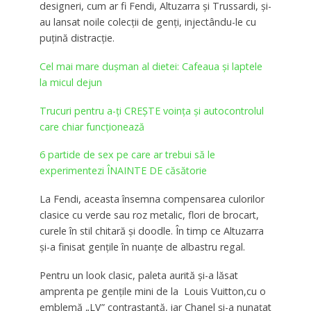
designeri, cum ar fi Fendi, Altuzarra și Trussardi, și-
au lansat noile colecții de genți, injectându-le cu
puțină distracție.
Cel mai mare duşman al dietei: Cafeaua şi laptele
la micul dejun
Trucuri pentru a-ți CREȘTE voința și autocontrolul
care chiar funcționează
6 partide de sex pe care ar trebui să le
experimentezi ÎNAINTE DE căsătorie
La Fendi, aceasta însemna compensarea culorilor
clasice cu verde sau roz metalic, flori de brocart,
curele în stil chitară și doodle. În timp ce Altuzarra
și-a finisat gențile în nuanțe de albastru regal.
Pentru un look clasic, paleta aurită și-a lăsat
amprenta pe gențile mini de la Louis Vuitton,cu o
emblemă „LV” contrastantă, iar Chanel și-a nunațat