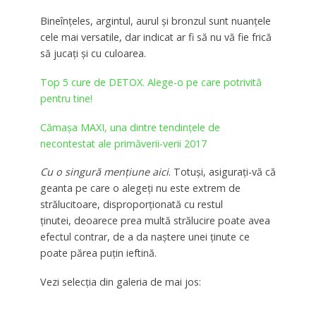
Bineînțeles, argintul, aurul și bronzul sunt nuanțele
cele mai versatile, dar indicat ar fi să nu vă fie frică
să jucați și cu culoarea.
Top 5 cure de DETOX. Alege-o pe care potrivită
pentru tine!
Cămașa MAXI, una dintre tendințele de
necontestat ale primăverii-verii 2017
Cu o singură mențiune aici
. Totuși, asigurați-vă că
geanta pe care o alegeți nu este extrem de
strălucitoare, disproporționată cu restul
ținutei, deoarece prea multă strălucire poate avea
efectul contrar, de a da naștere unei ținute ce
poate părea puțin ieftină.
Vezi selecția din galeria de mai jos: