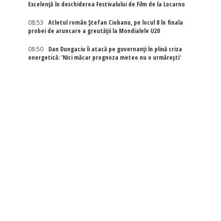
Excelenţă în deschiderea Festivalului de Film de la Locarno
08:53
Atletul român Ștefan Ciobanu, pe locul 8 în finala
probei de aruncare a greutății la Mondialele U20
08:50
Dan Dungaciu îi atacă pe guvernanți în plină criza
energetică: 'Nici măcar prognoza meteo nu o urmărești'