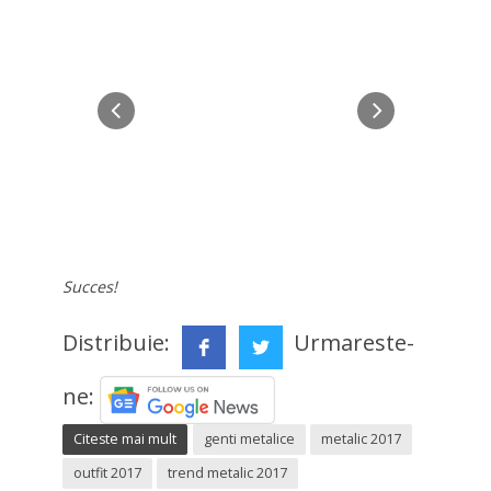
Succes!
Distribuie:
Urmareste-
ne:
Citeste mai mult
genti metalice
metalic 2017
outfit 2017
trend metalic 2017