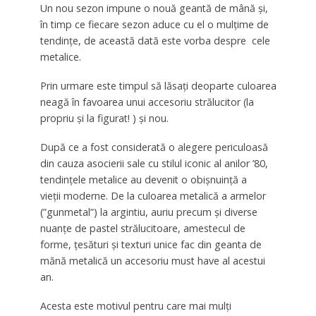
Un nou sezon impune o nouă geantă de mână și,
în timp ce fiecare sezon aduce cu el o mulțime de
tendințe, de această dată este vorba despre cele
metalice.
Prin urmare este timpul să lăsați deoparte culoarea
neagă în favoarea unui accesoriu strălucitor (la
propriu și la figurat! ) și nou.
După ce a fost considerată o alegere periculoasă
din cauza asocierii sale cu stilul iconic al anilor ’80,
tendințele metalice au devenit o obișnuință a
vieții moderne. De la culoarea metalică a armelor
(”gunmetal”) la argintiu, auriu precum și diverse
nuanțe de pastel strălucitoare, amestecul de
forme, țesături și texturi unice fac din geanta de
mănă metalică un accesoriu must have al acestui
an.
Acesta este motivul pentru care mai mulți