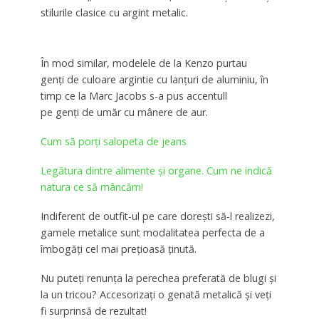
stilurile clasice cu argint metalic.
În mod similar, modelele de la Kenzo purtau
genți de culoare argintie cu lanțuri de aluminiu, în
timp ce la Marc Jacobs s-a pus accentull
pe genți de umăr cu mânere de aur.
Cum să porți salopeta de jeans
Legătura dintre alimente și organe. Cum ne indică
natura ce să mâncăm!
Indiferent de outfit-ul pe care dorești să-l realizezi,
gamele metalice sunt modalitatea perfecta de a
îmbogăți cel mai prețioasă ținută.
Nu puteți renunța la perechea preferată de blugi și
la un tricou? Accesorizați o genată metalică și veți
fi surprinsă de rezultat!