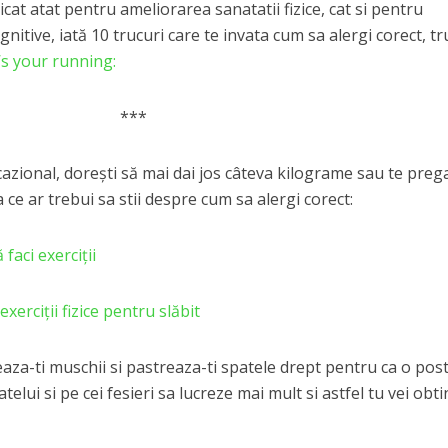
icat atat pentru ameliorarea sanatatii fizice, cat si pentru
nitive, iată 10 trucuri care te invata cum sa alergi corect, tr
s your running:
***
cazional, dorești să mai dai jos câteva kilograme sau te preg
a ce ar trebui sa stii despre cum sa alergi corect:
faci exerciții
erciții fizice pentru slăbit
xeaza-ti muschii si pastreaza-ti spatele drept pentru ca o pos
elui si pe cei fesieri sa lucreze mai mult si astfel tu vei obt