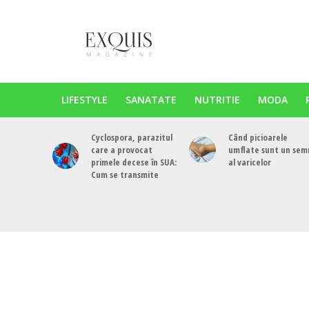
LIFESTYLE
SANATATE
NUTRITIE
MODA
Cyclospora, parazitul
Când picioarele
care a provocat
umflate sunt un sem
primele decese în SUA:
al varicelor
Cum se transmite