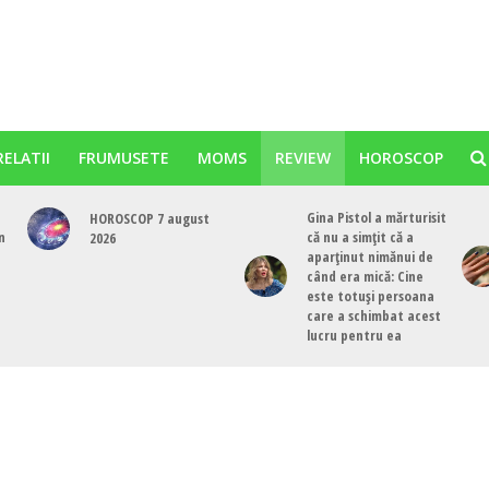
RELATII
FRUMUSETE
MOMS
REVIEW
HOROSCOP
Gina Pistol a mărturisit
HOROSCOP 7 august
n
că nu a simțit că a
2026
aparținut nimănui de
când era mică: Cine
este totuși persoana
care a schimbat acest
lucru pentru ea