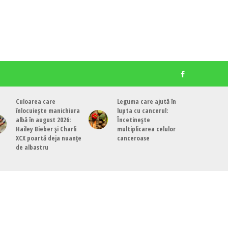
Culoarea care
Leguma care ajută în
înlocuiește manichiura
lupta cu cancerul:
albă în august 2026:
Încetinește
Hailey Bieber și Charli
multiplicarea celulor
XCX poartă deja nuanțe
canceroase
de albastru