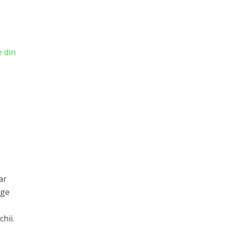
e din
ar
nge
hii.