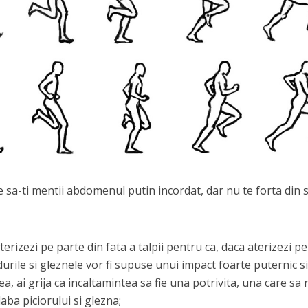
ste sa-ti mentii abdomenul putin incordat, dar nu te forta din s
aterizezi pe parte din fata a talpii pentru ca, daca aterizezi pe
durile si gleznele vor fi supuse unui impact foarte puternic si
, ai grija ca incaltamintea sa fie una potrivita, una care sa 
aba piciorului si glezna;