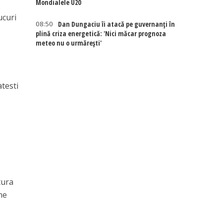
Mondialele U20
ucuri
08:50
Dan Dungaciu îi atacă pe guvernanți în
plină criza energetică: 'Nici măcar prognoza
meteo nu o urmărești'
atesti
tura
ine