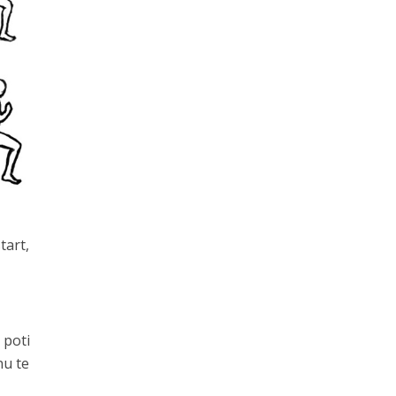
tart,
 poti
nu te