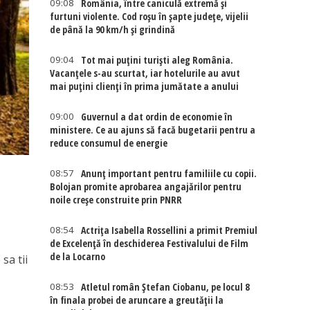
09:08
România, între caniculă extremă și
furtuni violente. Cod roșu în șapte județe, vijelii
de până la 90 km/h și grindină
09:04
Tot mai puțini turiști aleg România.
Vacanțele s-au scurtat, iar hotelurile au avut
mai puțini clienți în prima jumătate a anului
09:00
Guvernul a dat ordin de economie în
ministere. Ce au ajuns să facă bugetarii pentru a
reduce consumul de energie
08:57
Anunț important pentru familiile cu copii.
Bolojan promite aprobarea angajărilor pentru
noile creșe construite prin PNRR
08:54
Actriţa Isabella Rossellini a primit Premiul
de Excelenţă în deschiderea Festivalului de Film
de la Locarno
sa tii
08:53
Atletul român Ștefan Ciobanu, pe locul 8
în finala probei de aruncare a greutății la