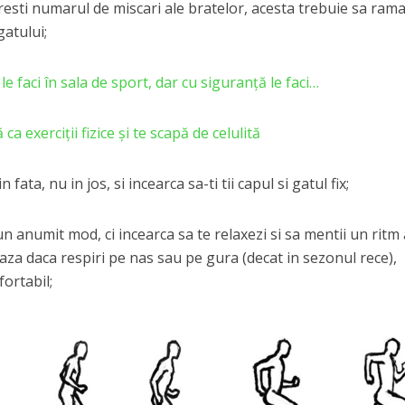
esti numarul de miscari ale bratelor, acesta trebuie sa ram
gatului;
e faci în sala de sport, dar cu siguranță le faci…
ca exerciţii fizice şi te scapă de celulită
 fata, nu in jos, si incearca sa-ti tii capul si gatul fix;
-un anumit mod, ci incearca sa te relaxezi si sa mentii un ritm 
aza daca respiri pe nas sau pe gura (decat in sezonul rece),
fortabil;