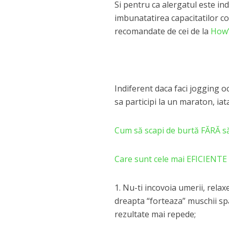
Si pentru ca alergatul este ind
imbunatatirea capacitatilor cog
recomandate de cei de la
How’
Indiferent daca faci jogging o
sa participi la un maraton, iat
Cum să scapi de burtă FĂRĂ să 
Care sunt cele mai EFICIENTE ex
1. Nu-ti incovoia umerii, rela
dreapta “forteaza” muschii spat
rezultate mai repede;