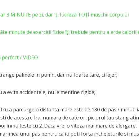
ar 3 MINUTE pe zi, dar îți lucreză TOȚI mușchii corpului
 minute de exerciții fizice îți trebuie pentru a arde caloriil
 perfect / VIDEO
 strange palmele in pumn, dar nu foarte tare, ci lejer;
 a evita accidentele, nu le mentine rigide;
ntru a parcurge o distanta mare este de 180 de pasi/ minut, i
sti de acesta cifra, numara de cate ori piciorul tau stang ati
oi inmulteste cu 2. Daca vrei o viteza mai mare de alergare,
arimea unui pas pentru ca iti poti forta incheieturile si musc