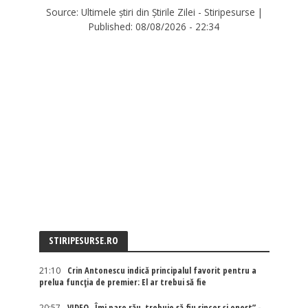
Source:
Ultimele știri din Știrile Zilei - Stiripesurse
|
Published:
08/08/2026 - 22:34
STIRIPESURSE.RO
21:10
Crin Antonescu indică principalul favorit pentru a
prelua funcția de premier: El ar trebui să fie
20:57
VIDEO „Îmi pare rău, trebuie să fiu sincer și onest” -