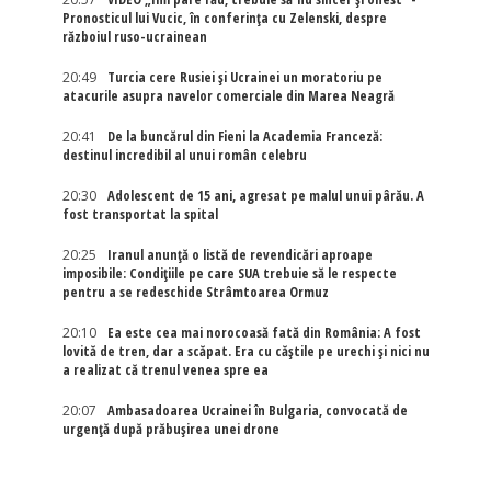
Pronosticul lui Vucic, în conferința cu Zelenski, despre
războiul ruso-ucrainean
20:49
Turcia cere Rusiei și Ucrainei un moratoriu pe
atacurile asupra navelor comerciale din Marea Neagră
20:41
De la buncărul din Fieni la Academia Franceză:
destinul incredibil al unui român celebru
20:30
Adolescent de 15 ani, agresat pe malul unui pârău. A
fost transportat la spital
20:25
Iranul anunță o listă de revendicări aproape
imposibile: Condițiile pe care SUA trebuie să le respecte
pentru a se redeschide Strâmtoarea Ormuz
20:10
Ea este cea mai norocoasă fată din România: A fost
lovită de tren, dar a scăpat. Era cu căștile pe urechi și nici nu
a realizat că trenul venea spre ea
20:07
Ambasadoarea Ucrainei în Bulgaria, convocată de
urgență după prăbușirea unei drone