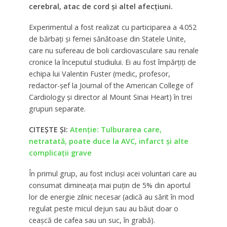
cerebral, atac de cord și altel afecțiuni.
Experimentul a fost realizat cu participarea a 4.052
de bărbați și femei sănătoase din Statele Unite,
care nu sufereau de boli cardiovasculare sau renale
cronice la începutul studiului. Ei au fost împărțiți de
echipa lui Valentin Fuster (medic, profesor,
redactor-șef la Journal of the American College of
Cardiology și director al Mount Sinai Heart) în trei
grupuri separate.
CITEȘTE ȘI:
Atenție: Tulburarea care,
netratată, poate duce la AVC, infarct și alte
complicații grave
În primul grup, au fost incluși acei voluntari care au
consumat dimineața mai puțin de 5% din aportul
lor de energie zilnic necesar (adică au sărit în mod
regulat peste micul dejun sau au băut doar o
ceașcă de cafea sau un suc, în grabă).