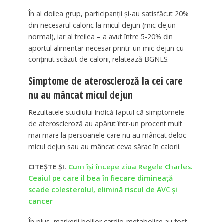
În al doilea grup, participanții și-au satisfăcut 20%
din necesarul caloric la micul dejun (mic dejun
normal), iar al treilea – a avut între 5-20% din
aportul alimentar necesar printr-un mic dejun cu
conținut scăzut de calorii, relatează BGNES.
Simptome de ateroscleroză la cei care
nu au mâncat micul dejun
Rezultatele studiului indică faptul că simptomele
de ateroscleroză au apărut într-un procent mult
mai mare la persoanele care nu au mâncat deloc
micul dejun sau au mâncat ceva sărac în calorii.
CITEȘTE ȘI:
Cum își începe ziua Regele Charles:
Ceaiul pe care il bea în fiecare dimineață
scade colesterolul, elimină riscul de AVC și
cancer
În plus, markerii bolilor cardio-metabolice au fost