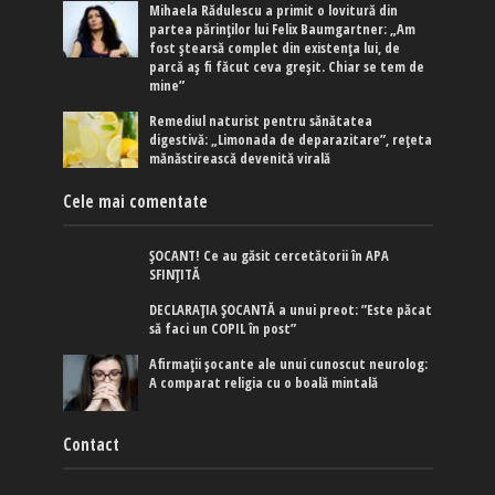
Mihaela Rădulescu a primit o lovitură din
partea părinților lui Felix Baumgartner: „Am
fost ștearsă complet din existența lui, de
parcă aș fi făcut ceva greșit. Chiar se tem de
mine”
Remediul naturist pentru sănătatea
digestivă: „Limonada de deparazitare”, rețeta
mănăstirească devenită virală
Cele mai comentate
ȘOCANT! Ce au găsit cercetătorii în APA
SFINȚITĂ
DECLARAȚIA ȘOCANTĂ a unui preot: ”Este păcat
să faci un COPIL în post”
Afirmaţii şocante ale unui cunoscut neurolog:
A comparat religia cu o boală mintală
Contact