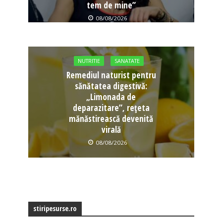
tem de mine”
08/08/2026
NUTRITIE
SANATATE
Remediul naturist pentru
sănătatea digestivă:
„Limonada de
deparazitare”, rețeta
mănăstirească devenită
virală
08/08/2026
stiripesurse.ro