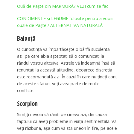
Ouă de Paște din MARMURĂ? VEZI cum se fac
CONDIMENTE și LEGUME folosite pentru a vopsi
ouăle de Paște / ALTERNATIVA NATURALĂ
Balanţă
O cunoștință vă împărtășește o bârfă suculentă
azi, pe care abia așteptați să o comunicaţi la
rândul vostru altcuiva. Astrele vă îndeamnă însă să
renunţaţi la această atitudine, deoarece discreția
este recomandată azi. În cazul în care nu ţineţi cont
de aceste sfaturi, veţi avea parte de multe
conflicte.
Scorpion
Simţiţi nevoia să răniţi pe cineva azi, din cauza
faptului că aveţi probleme în viața sentimentală. Vă
veţi răzbuna, așa cum vă stă uneori în fire, pe acele