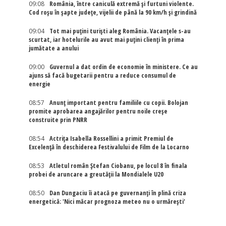
09:08
România, între caniculă extremă și furtuni violente.
Cod roșu în șapte județe, vijelii de până la 90 km/h și grindină
09:04
Tot mai puțini turiști aleg România. Vacanțele s-au
scurtat, iar hotelurile au avut mai puțini clienți în prima
jumătate a anului
09:00
Guvernul a dat ordin de economie în ministere. Ce au
ajuns să facă bugetarii pentru a reduce consumul de
energie
08:57
Anunț important pentru familiile cu copii. Bolojan
promite aprobarea angajărilor pentru noile creșe
construite prin PNRR
08:54
Actriţa Isabella Rossellini a primit Premiul de
Excelenţă în deschiderea Festivalului de Film de la Locarno
08:53
Atletul român Ștefan Ciobanu, pe locul 8 în finala
probei de aruncare a greutății la Mondialele U20
08:50
Dan Dungaciu îi atacă pe guvernanți în plină criza
energetică: 'Nici măcar prognoza meteo nu o urmărești'