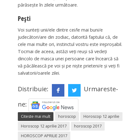
părăsește în zilele următoare.
Peşti
Voi sunteţi unii/ele dintre cei/le mai buni/e
judecători/are din zodiac, datorită faptului că, de
cele mai multe ori, instinctul vostru este ireproșabil.
Tocmai de aceea, astăzi veţi reuși să vedeţi
dincolo de masca unei persoane care încearcă să
vă păcălească pe voi și pe niște prieteni/e și veţi fi
salvatorii/oarele zilei.
Distribuie:
Urmareste-
ne:
Citeste mai mult
horoscop
Horoscop 12 aprilie
Horoscop 12 aprilie 2017
horoscop 2017
HOROSCOP APRILIE 2017