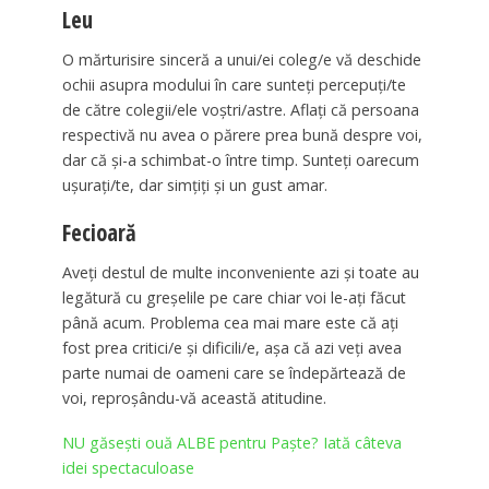
Leu
O mărturisire sinceră a unui/ei coleg/e vă deschide
ochii asupra modului în care sunteţi percepuţi/te
de către colegii/ele voştri/astre. Aflaţi că persoana
respectivă nu avea o părere prea bună despre voi,
dar că și-a schimbat-o între timp. Sunteţi oarecum
uşuraţi/te, dar simţiţi și un gust amar.
Fecioară
Aveţi destul de multe inconveniente azi și toate au
legătură cu greșelile pe care chiar voi le-aţi făcut
până acum. Problema cea mai mare este că aţi
fost prea critici/e și dificili/e, așa că azi veţi avea
parte numai de oameni care se îndepărtează de
voi, reproşându-vă această atitudine.
NU găsești ouă ALBE pentru Paște? Iată câteva
idei spectaculoase