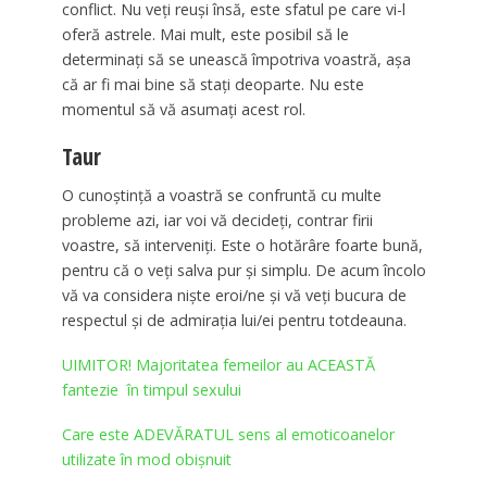
conflict. Nu veţi reuși însă, este sfatul pe care vi-l
oferă astrele. Mai mult, este posibil să le
determinaţi să se unească împotriva voastră, așa
că ar fi mai bine să staţi deoparte. Nu este
momentul să vă asumaţi acest rol.
Taur
O cunoștință a voastră se confruntă cu multe
probleme azi, iar voi vă decideţi, contrar firii
voastre, să interveniţi. Este o hotărâre foarte bună,
pentru că o veţi salva pur și simplu. De acum încolo
vă va considera nişte eroi/ne și vă veţi bucura de
respectul și de admirația lui/ei pentru totdeauna.
UIMITOR! Majoritatea femeilor au ACEASTĂ
fantezie în timpul sexului
Care este ADEVĂRATUL sens al emoticoanelor
utilizate în mod obișnuit