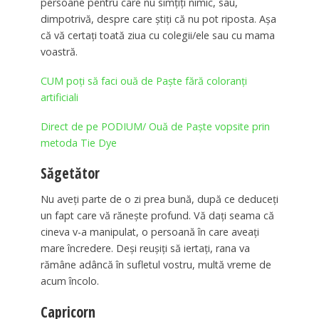
persoane pentru care nu simţiţi nimic, sau,
dimpotrivă, despre care ştiţi că nu pot riposta. Așa
că vă certați toată ziua cu colegii/ele sau cu mama
voastră.
CUM poți să faci ouă de Paște fără coloranți
artificiali
Direct de pe PODIUM/ Ouă de Paște vopsite prin
metoda Tie Dye
Săgetător
Nu aveţi parte de o zi prea bună, după ce deduceţi
un fapt care vă rănește profund. Vă daţi seama că
cineva v-a manipulat, o persoană în care aveaţi
mare încredere. Deși reuşiţi să iertaţi, rana va
rămâne adâncă în sufletul vostru, multă vreme de
acum încolo.
Capricorn