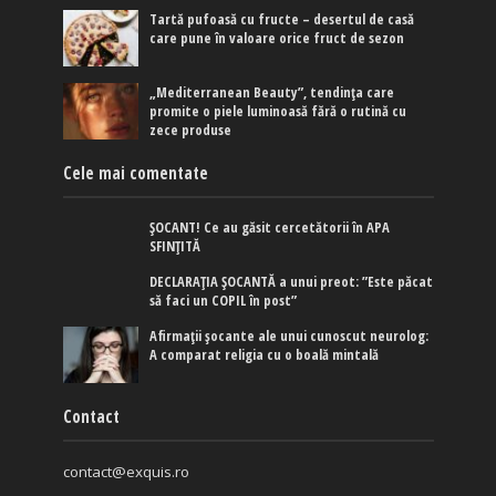
Tartă pufoasă cu fructe – desertul de casă
care pune în valoare orice fruct de sezon
„Mediterranean Beauty”, tendința care
promite o piele luminoasă fără o rutină cu
zece produse
Cele mai comentate
ȘOCANT! Ce au găsit cercetătorii în APA
SFINȚITĂ
DECLARAȚIA ȘOCANTĂ a unui preot: ”Este păcat
să faci un COPIL în post”
Afirmaţii şocante ale unui cunoscut neurolog:
A comparat religia cu o boală mintală
Contact
contact@exquis.ro