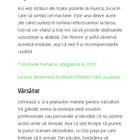
Azi veţi străluci din toate puterile la muncă, locul în
care vă simţiţi cel mai bine. Este una dintre acele
zile când sunteţi în lumina reflectoarelor la birou;
toți vă cer sfatul și toți vor să vă posede uluitoarele
cunoștințe și abilități. Din fericire și șeful observă
această evoluție, așa că veţi fi și recompensaţi/te
curând.
Trendurile metalice, obligatorii în 2017
Ce boli determină ALBIREA PREMATURĂ a părului
Vărsător
Urmează o zi a planurilor mărețe pentru Vărsători.
Vă gândiţi serios la evoluția vieții voastre
profesionale sau personale și decideţi că nu sunteţi
acolo unde vă doreaţi. Așa că veţi începe să puneţi
la punct scenarii dezvoltate, cu toți pașii pe care
trebuie să îi urmaţi. Din păcate, hotărârea vă