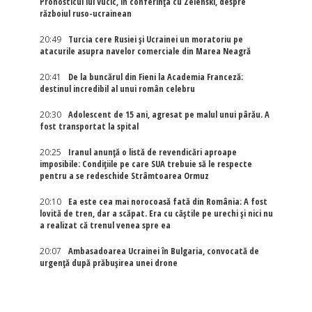
Pronosticul lui Vucic, în conferința cu Zelenski, despre
războiul ruso-ucrainean
20:49
Turcia cere Rusiei și Ucrainei un moratoriu pe
atacurile asupra navelor comerciale din Marea Neagră
20:41
De la buncărul din Fieni la Academia Franceză:
destinul incredibil al unui român celebru
20:30
Adolescent de 15 ani, agresat pe malul unui pârău. A
fost transportat la spital
20:25
Iranul anunță o listă de revendicări aproape
imposibile: Condițiile pe care SUA trebuie să le respecte
pentru a se redeschide Strâmtoarea Ormuz
20:10
Ea este cea mai norocoasă fată din România: A fost
lovită de tren, dar a scăpat. Era cu căștile pe urechi și nici nu
a realizat că trenul venea spre ea
20:07
Ambasadoarea Ucrainei în Bulgaria, convocată de
urgență după prăbușirea unei drone