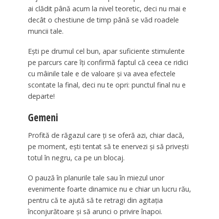
ai clădit până acum la nivel teoretic, deci nu mai e
decât o chestiune de timp până se văd roadele
muncii tale.
Eşti pe drumul cel bun, apar suficiente stimulente
pe parcurs care îţi confirmă faptul că ceea ce ridici
cu mâinile tale e de valoare şi va avea efectele
scontate la final, deci nu te opri: punctul final nu e
departe!
Gemeni
Profită de răgazul care ţi se oferă azi, chiar dacă,
pe moment, eşti tentat să te enervezi şi să priveşti
totul în negru, ca pe un blocaj.
O pauză în planurile tale sau în miezul unor
evenimente foarte dinamice nu e chiar un lucru rău,
pentru că te ajută să te retragi din agitaţia
înconjurătoare şi să arunci o privire înapoi.