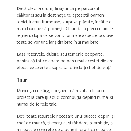
Dacă pleci la drum, fii sigur că pe parcursul
călătoriei sau la destinaţie te aşteaptă oameni
tonici, lucruri frumoase, surprize plăcute, încât e o
reală bucurie să porneşti! Chiar dacă pleci cu unele
reţineri, după ce se vor ivi primele aspecte pozitive,
toate se vor ţine lanţ din bine în şi mai bine.
Lasă rezervele, dubiile sau temerile deoparte,
pentru că tot ce apare pe parcursul acestei zile are
efecte excelente asupra ta, dându-ţi chef de viaţă!
Taur
Munceşti cu sârg, conştient că rezultatele unui
proiect la care îţi aduci contribuţia depind numai şi
numai de forţele tale.
Deţii toate resursele necesare unui succes deplin: şi
chef de muncă, şi energie, şi răbdare, şi ambiţie, şi
mijloacele concrete de a pune în practică ceea ce