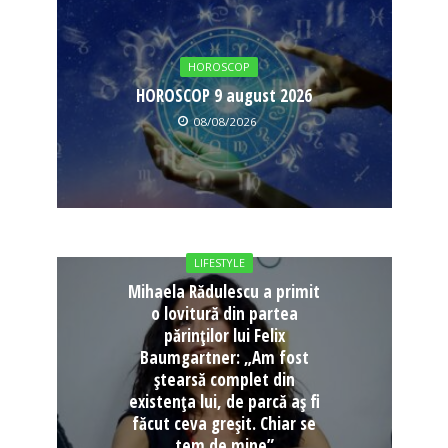
HOROSCOP
HOROSCOP 9 august 2026
08/08/2026
LIFESTYLE
Mihaela Rădulescu a primit
o lovitură din partea
părinților lui Felix
Baumgartner: „Am fost
ștearsă complet din
existența lui, de parcă aș fi
făcut ceva greșit. Chiar se
tem de mine”