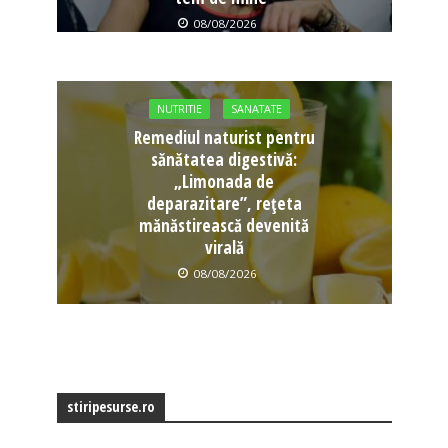
08/08/2026
NUTRITIE
SANATATE
Remediul naturist pentru
sănătatea digestivă:
„Limonada de
deparazitare”, rețeta
mănăstirească devenită
virală
08/08/2026
stiripesurse.ro