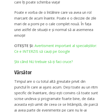
care îţi poate schimba viaţa!
Poate e vorba de o întâlnire care va avea un rol
marcant de acum înainte. Poate e o decizie de zile
mari de a porni pe o cale complet nouă. În faţa
unei astfel de situaţii e şi normal să ai asemenea
emoţii!
CITEȘTE ȘI:
Avertisment important al specialiştilor:
Ce e INTERZIS să cauţi pe Google
Știi când NU trebuie să-ți faci cruce?
Vărsător
Timpul are o cu totul altă greutate privit din
punctul în care ai ajuns acum. Deşi toate au un ritm
specific de înaintare, deşi eşti convins că toate sunt
scrise undeva şi programate foarte bine, de data
aceasta eşti uimit de ceea ce se întâmplă, de parcă
ai avea parte de evenimente pe care nu le-ai