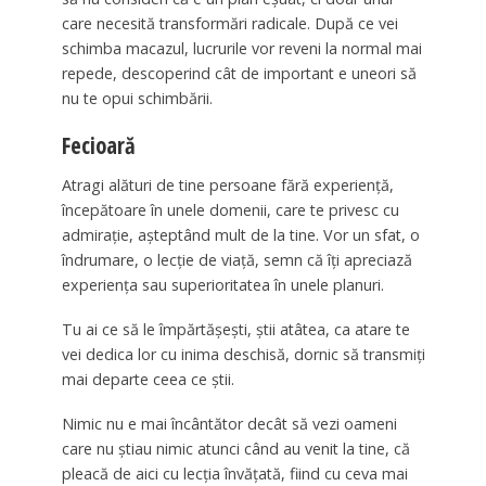
care necesită transformări radicale. După ce vei
schimba macazul, lucrurile vor reveni la normal mai
repede, descoperind cât de important e uneori să
nu te opui schimbării.
Fecioară
Atragi alături de tine persoane fără experienţă,
începătoare în unele domenii, care te privesc cu
admiraţie, aşteptând mult de la tine. Vor un sfat, o
îndrumare, o lecţie de viaţă, semn că îţi apreciază
experienţa sau superioritatea în unele planuri.
Tu ai ce să le împărtăşeşti, ştii atâtea, ca atare te
vei dedica lor cu inima deschisă, dornic să transmiţi
mai departe ceea ce ştii.
Nimic nu e mai încântător decât să vezi oameni
care nu ştiau nimic atunci când au venit la tine, că
pleacă de aici cu lecţia învăţată, fiind cu ceva mai