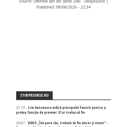
Source:
Ultimele știri din Știrile Zilei - Stiripesurse
|
Published:
08/08/2026 - 22:34
STIRIPESURSE.RO
21:10
Crin Antonescu indică principalul favorit pentru a
prelua funcția de premier: El ar trebui să fie
20:57
VIDEO „Îmi pare rău, trebuie să fiu sincer și onest” -