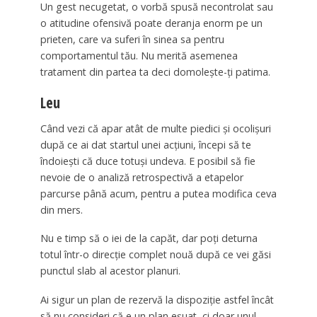
Un gest necugetat, o vorbă spusă necontrolat sau
o atitudine ofensivă poate deranja enorm pe un
prieten, care va suferi în sinea sa pentru
comportamentul tău. Nu merită asemenea
tratament din partea ta deci domoleşte-ţi patima.
Leu
Când vezi că apar atât de multe piedici şi ocolişuri
după ce ai dat startul unei acţiuni, începi să te
îndoieşti că duce totuşi undeva. E posibil să fie
nevoie de o analiză retrospectivă a etapelor
parcurse până acum, pentru a putea modifica ceva
din mers.
Nu e timp să o iei de la capăt, dar poţi deturna
totul într-o direcţie complet nouă după ce vei găsi
punctul slab al acestor planuri.
Ai sigur un plan de rezervă la dispoziţie astfel încât
să nu consideri că e un plan eşuat, ci doar unul