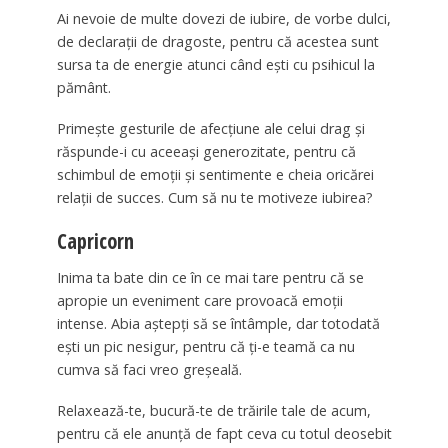
Ai nevoie de multe dovezi de iubire, de vorbe dulci,
de declaraţii de dragoste, pentru că acestea sunt
sursa ta de energie atunci când eşti cu psihicul la
pământ.
Primeşte gesturile de afecţiune ale celui drag şi
răspunde-i cu aceeaşi generozitate, pentru că
schimbul de emoţii şi sentimente e cheia oricărei
relaţii de succes. Cum să nu te motiveze iubirea?
Capricorn
Inima ta bate din ce în ce mai tare pentru că se
apropie un eveniment care provoacă emoţii
intense. Abia aştepţi să se întâmple, dar totodată
eşti un pic nesigur, pentru că ţi-e teamă ca nu
cumva să faci vreo greşeală.
Relaxează-te, bucură-te de trăirile tale de acum,
pentru că ele anunţă de fapt ceva cu totul deosebit