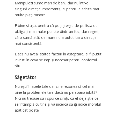
Manipulezi sume mari de bani, dar nu într-o
singură direcţie importantă, ci pentru a achita mai
multe plăţi minore.
E bine şi aşa, pentru că poţi şterge de pe lista de
obligaţii mai multe puncte dintr-un foc, dar regreţi
că o sumă atât de mare nu a putut lua o direcţie
mai consistentă.
Dacă nu aveai atâtea facturi în aşteptare, ai fi putut
investi în ceva scump şi necesar pentru confortul
tău.
Săgetător
Nu eşti în apele tale dar cine rezonează cel mai
bine la problemele tale dacă nu persoana iubită?
Nici nu trebuie să-i spui ce simţi, că el deja ştie ce
se întâmplă cu tine şi va încerca să îţi ridice moralul
atât cât poate.