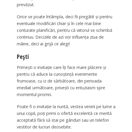
prevăzut.
Orice se poate întâmpla, deci fii pregătit şi pentru
eventuale modificări chiar şi în cele mai bine
conturate planificări, pentru că viitorul se schimbă
continuu. Deciziile de azi vor influenţa ziua de
mâine, deci ai grijă ce alegi!
Pești
Primeşti o invitaţie care îţi face mare plăcere şi
pentru că aduce la cunoştinţă evenimente
frumoase, cu iz de sărbătoare, din perioada
imediat următoare, priveşti cu entuziasm spre
momentul promis.
Poate fi o invitaţie la nuntă, vestea venirii pe lume a
unui copil, poţi primi o ofertă excelentă ce merită
acceptată fără să stai pe gânduri sau un telefon
vestitor de lucruri deosebite.