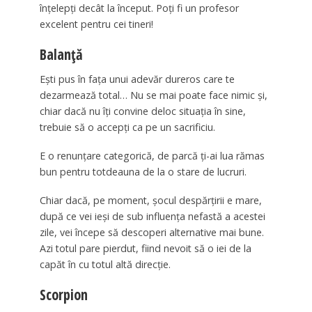
înţelepţi decât la început. Poţi fi un profesor
excelent pentru cei tineri!
Balanță
Eşti pus în faţa unui adevăr dureros care te
dezarmează total… Nu se mai poate face nimic şi,
chiar dacă nu îţi convine deloc situaţia în sine,
trebuie să o accepţi ca pe un sacrificiu.
E o renunţare categorică, de parcă ţi-ai lua rămas
bun pentru totdeauna de la o stare de lucruri.
Chiar dacă, pe moment, şocul despărţirii e mare,
după ce vei ieşi de sub influenţa nefastă a acestei
zile, vei începe să descoperi alternative mai bune.
Azi totul pare pierdut, fiind nevoit să o iei de la
capăt în cu totul altă direcţie.
Scorpion