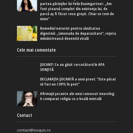
partea părinților lui Felix Baumgartner: „Am
fost ștearsă complet din existența lui, de
parcă aș fi făcut ceva greșit. Chiar se tem de
mine”
Remediul naturist pentru sănătatea
digestivă: „Limonada de deparazitare”, rețeta
mănăstirească devenită virală
Cele mai comentate
ȘOCANT! Ce au găsit cercetătorii în APA
SFINȚITĂ
DECLARAȚIA ȘOCANTĂ a unui preot: ”Este păcat
să faci un COPIL în post”
Afirmaţii şocante ale unui cunoscut neurolog:
A comparat religia cu o boală mintală
Contact
contact@exquis.ro