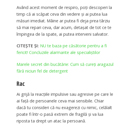
Având acest moment de respiro, poţi descoperi la
timp că ai scăpat ceva din vedere şi ai putea lua
măsuri imediat. Mâine ar putea fi deja prea târziu
să mai repari ceva, dar acum, detaşat de tot ce te
împingea de la spate, ai putea interveni salvator.
CITEȘTE ȘI:
NU te baza pe căsătorie pentru a fi
fericit! Concluziile alarmante ale specialiștilor
Marele secret din bucătărie: Cum să cureți aragazul
fără niciun fel de detergent
Rac
Ai grijă la reacţiile impulsive sau agresive pe care le
ai faţă de persoanele ceva mai sensibile. Chiar
dacă tu consideri că nu exagerezi cu nimic, celălalt
poate fi într-o pasă extrem de fragilă şi va lua
riposta ta drept un atac la persoană.