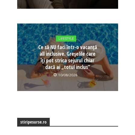
LIFESTYLE
Ce să NU faci într-o vacanță
all inclusive. Greșelile care
îți pot strica sejurul chiar
dacă ai „totul inclus”
10/08/2026
stiripesurse.ro