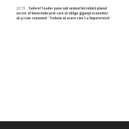
22:15
Tudorel Toader pune sub semnul întrebării planul
secret al Guvernului prin care să oblige giganții economici
să-și taie consumul: 'Trebuie să arate cine l-a împuternicit'