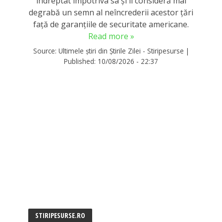
îndreptat împotriva sa şi îl consideră mai
degrabă un semn al neîncrederii acestor ţări
faţă de garanţiile de securitate americane.
Read more »
Source:
Ultimele știri din Știrile Zilei - Stiripesurse
|
Published:
10/08/2026 - 22:37
STIRIPESURSE.RO