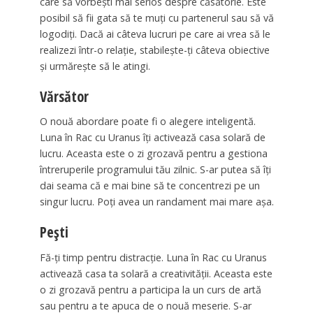
care să vorbești mai serios despre căsătorie. Este
posibil să fii gata să te muți cu partenerul sau să vă
logodiți. Dacă ai câteva lucruri pe care ai vrea să le
realizezi într-o relație, stabilește-ți câteva obiective
și urmărește să le atingi.
Vărsător
O nouă abordare poate fi o alegere inteligentă.
Luna în Rac cu Uranus îți activează casa solară de
lucru. Aceasta este o zi grozavă pentru a gestiona
întreruperile programului tău zilnic. S-ar putea să îți
dai seama că e mai bine să te concentrezi pe un
singur lucru. Poți avea un randament mai mare așa.
Pești
Fă-ți timp pentru distracție. Luna în Rac cu Uranus
activează casa ta solară a creativității. Aceasta este
o zi grozavă pentru a participa la un curs de artă
sau pentru a te apuca de o nouă meserie. S-ar