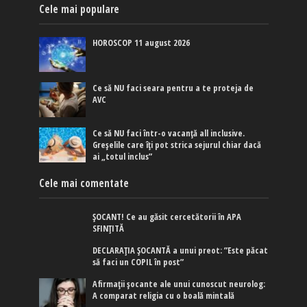
Cele mai populare
HOROSCOP 11 august 2026
Ce să NU faci seara pentru a te proteja de
AVC
Ce să NU faci într-o vacanță all inclusive.
Greșelile care îți pot strica sejurul chiar dacă
ai „totul inclus”
Cele mai comentate
ȘOCANT! Ce au găsit cercetătorii în APA
SFINȚITĂ
DECLARAȚIA ȘOCANTĂ a unui preot: ”Este păcat
să faci un COPIL în post”
Afirmaţii şocante ale unui cunoscut neurolog:
A comparat religia cu o boală mintală