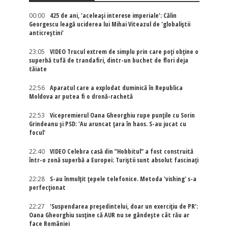
00:00
425 de ani, 'aceleași interese imperiale': Călin
Georgescu leagă uciderea lui Mihai Viteazul de 'globaliștii
anticreștini'
23:05
VIDEO Trucul extrem de simplu prin care poți obține o
superbă tufă de trandafiri, dintr-un buchet de flori deja
tăiate
22:56
Aparatul care a explodat duminică în Republica
Moldova ar putea fi o dronă-rachetă
22:53
Vicepremierul Oana Gheorghiu rupe punțile cu Sorin
Grindeanu și PSD: 'Au aruncat țara în haos. S-au jucat cu
focul'
22:40
VIDEO Celebra casă din ”Hobbitul” a fost construită
într-o zonă superbă a Europei: Turiștii sunt absolut fascinați
22:28
S-au înmulțit țepele telefonice. Metoda 'vishing' s-a
perfecționat
22:27
'Suspendarea președintelui, doar un exercițiu de PR':
Oana Gheorghiu susține că AUR nu se gândește cât rău ar
face României