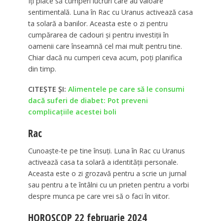
Îți place să cumperi lucruri care au valoare
sentimentală. Luna în Rac cu Uranus activează casa
ta solară a banilor. Aceasta este o zi pentru
cumpărarea de cadouri și pentru investiții în
oamenii care înseamnă cel mai mult pentru tine.
Chiar dacă nu cumperi ceva acum, poți planifica
din timp.
CITEȘTE ȘI:
Alimentele pe care să le consumi
dacă suferi de diabet: Pot preveni
complicațiile acestei boli
Rac
Cunoaște-te pe tine însuți. Luna în Rac cu Uranus
activează casa ta solară a identității personale.
Aceasta este o zi grozavă pentru a scrie un jurnal
sau pentru a te întâlni cu un prieten pentru a vorbi
despre munca pe care vrei să o faci în viitor.
HOROSCOP 22 februarie 2024