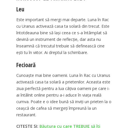
Leu
Este important să mergi mai departe. Luna în Rac
cu Uranus activează casa ta solară din trecut. Este
întotdeauna bine să lași ceea ce s-a întâmplat să
devină un instrument de reflecție, dar asta nu
înseamnă că trecutul trebuie să definească cine
ești tu în viitor. Ai dreptul la schimbare.
Fecioară
Cunoaște mai bine oamenii. Luna în Rac cu Uranus
activează casa ta solară a prietenilor. Aceasta este
ziua perfectă pentru a lua câțiva oameni pe care i-
ai întâlnit online pentru a-i aduce în viața reală
cumva. Poate e o idee bună să inviți un prieten la o
ceașcă de cafea să mergeți împreună la un
restaurant.
CITEȘTE ȘI:
Băutura cu care TREBUIE să îți