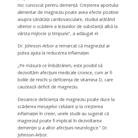
risc cunoscut pentru demență. Creșterea aportului
alimentar de magneziu poate avea efecte pozitive
asupra sănătății cardiovasculare, studiul arătând
ulterior o scădere a leziunilor de substanță albă la
vârsta mijlocie și timpurie”, a adăugat el.
Dr. Johnson-Arbor a remarcat că magneziul ar
putea ajuta la reducerea inflamației.
„Pe măsură ce îmbătrânim, este posibil să
dezvoltăm afecțiuni medicale cronice, cum ar fi
bolile de rinichi și deficiența de vitamina D, care
cauzează deficit de magneziu.
Deoarece deficiența de magneziu poate duce la
scăderea mesajelor celulare și la creșterea
inflamației în creier, unele studii au sugerat că
magneziul poate fi implicat în dezvoltarea
demenței și a altor afecțiuni neurologice.” Dr.
Johnson-Arbor.