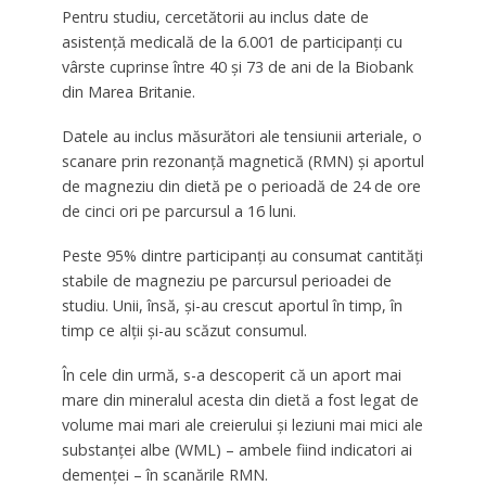
Pentru studiu, cercetătorii au inclus date de
asistență medicală de la 6.001 de participanți cu
vârste cuprinse între 40 și 73 de ani de la Biobank
din Marea Britanie.
Datele au inclus măsurători ale tensiunii arteriale, o
scanare prin rezonanță magnetică (RMN) și aportul
de magneziu din dietă pe o perioadă de 24 de ore
de cinci ori pe parcursul a 16 luni.
Peste 95% dintre participanți au consumat cantități
stabile de magneziu pe parcursul perioadei de
studiu. Unii, însă, și-au crescut aportul în timp, în
timp ce alții și-au scăzut consumul.
În cele din urmă, s-a descoperit că un aport mai
mare din mineralul acesta din dietă a fost legat de
volume mai mari ale creierului și leziuni mai mici ale
substanței albe (WML) – ambele fiind indicatori ai
demenței – în scanările RMN.