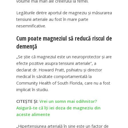
volume mai mari ale creierului la femei.
Legăturile dintre aportul de magneziu și măsurarea
tensiunii arteriale au fost în mare parte
nesemnificative.
Cum poate magneziul să reducă riscul de
demență
„Se știe că magneziul este un neuroprotector și are
efecte pozitive asupra tensiunii arteriale”, a
declarat dr. Howard Pratt, psihiatru și director
medical în sănătate comportamentală la
Community Health of South Florida, care nu a fost
implicat în studiu.
CITEȘTE ȘI:
Vrei un somn mai odihnitor?
Asigură-te că îți iei doza de magneziu din
aceste alimente
„Hipertensiunea arterială în sine este un factor de