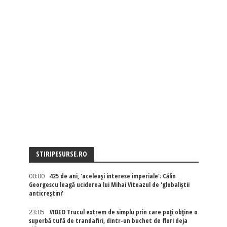
STIRIPESURSE.RO
00:00
425 de ani, 'aceleași interese imperiale': Călin
Georgescu leagă uciderea lui Mihai Viteazul de 'globaliștii
anticreștini'
23:05
VIDEO Trucul extrem de simplu prin care poți obține o
superbă tufă de trandafiri, dintr-un buchet de flori deja