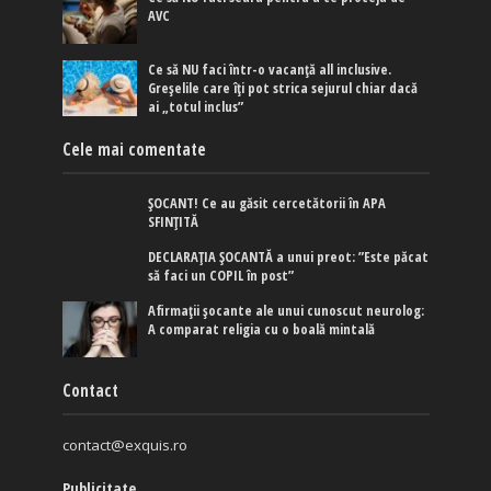
AVC
Ce să NU faci într-o vacanță all inclusive.
Greșelile care îți pot strica sejurul chiar dacă
ai „totul inclus”
Cele mai comentate
ȘOCANT! Ce au găsit cercetătorii în APA
SFINȚITĂ
DECLARAȚIA ȘOCANTĂ a unui preot: ”Este păcat
să faci un COPIL în post”
Afirmaţii şocante ale unui cunoscut neurolog:
A comparat religia cu o boală mintală
Contact
contact@exquis.ro
Publicitate