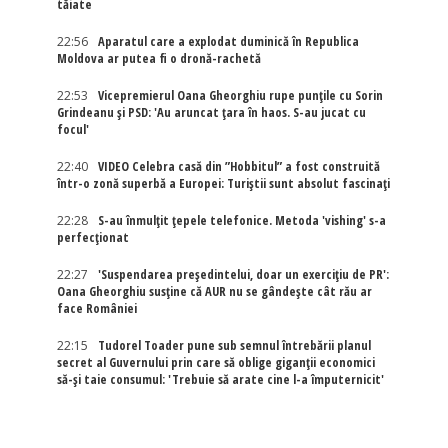
tăiate
22:56
Aparatul care a explodat duminică în Republica
Moldova ar putea fi o dronă-rachetă
22:53
Vicepremierul Oana Gheorghiu rupe punțile cu Sorin
Grindeanu și PSD: 'Au aruncat țara în haos. S-au jucat cu
focul'
22:40
VIDEO Celebra casă din ”Hobbitul” a fost construită
într-o zonă superbă a Europei: Turiștii sunt absolut fascinați
22:28
S-au înmulțit țepele telefonice. Metoda 'vishing' s-a
perfecționat
22:27
'Suspendarea președintelui, doar un exercițiu de PR':
Oana Gheorghiu susține că AUR nu se gândește cât rău ar
face României
22:15
Tudorel Toader pune sub semnul întrebării planul
secret al Guvernului prin care să oblige giganții economici
să-și taie consumul: 'Trebuie să arate cine l-a împuternicit'