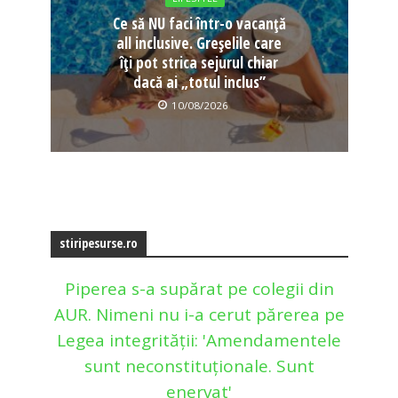
Ce să NU faci într-o vacanță
all inclusive. Greșelile care
îți pot strica sejurul chiar
dacă ai „totul inclus”
10/08/2026
stiripesurse.ro
Piperea s-a supărat pe colegii din
AUR. Nimeni nu i-a cerut părerea pe
Legea integrității: 'Amendamentele
sunt neconstituționale. Sunt
enervat'