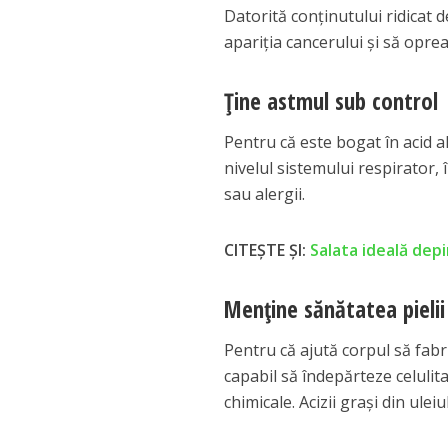
Datorită conţinutului ridicat de
apariţia cancerului şi să oprea
Ţine astmul sub control
Pentru că este bogat în acid alf
nivelul sistemului respirator,
sau alergii.
CITEȘTE ȘI:
Salata ideală dep
Menţine sănătatea pielii
Pentru că ajută corpul să fabri
capabil să îndepărteze celulit
chimicale. Acizii graşi din uleiu