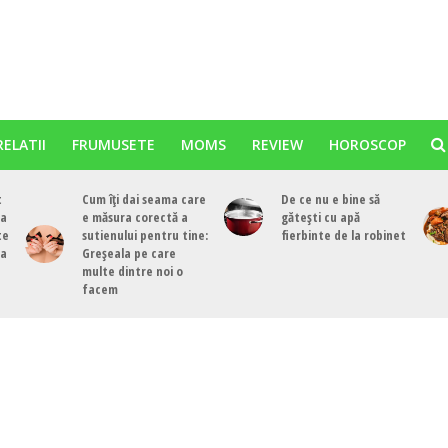
RELATII
FRUMUSETE
MOMS
REVIEW
HOROSCOP
t
Cum îți dai seama care
De ce nu e bine să
ea
e măsura corectă a
gătești cu apă
te
sutienului pentru tine:
fierbinte de la robinet
ea
Greșeala pe care
multe dintre noi o
facem