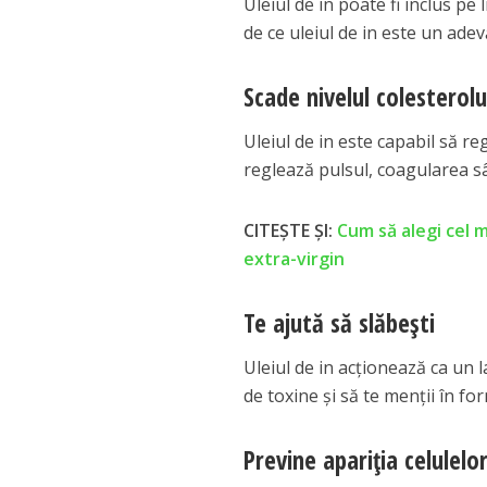
Uleiul de in poate fi inclus pe
de ce uleiul de in este un ade
Scade nivelul colesterolu
Uleiul de in este capabil să re
reglează pulsul, coagularea sâ
CITEȘTE ȘI:
Cum să alegi cel m
extra-virgin
Te ajută să slăbeşti
Uleiul de in acţionează ca un l
de toxine şi să te menţii în fo
Previne apariţia celulel