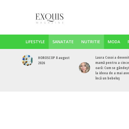
LIFESTYLE
SANATATE
NUTRITIE
MODA
Laura Cosoi a deveni
HOROSCOP 8 august
mamă pentru a cinc
2026
oară: Cum se gândeș
la ideea de a mai av
încă un bebeluș