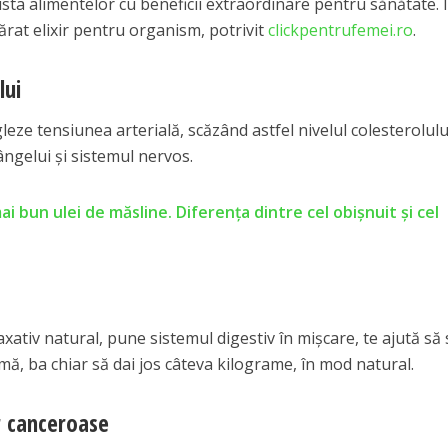
 lista alimentelor cu beneficii extraordinare pentru sănătate. 
vărat elixir pentru organism, potrivit
clickpentrufemei.ro
.
lui
gleze tensiunea arterială, scăzând astfel nivelul colesterolulu
ngelui şi sistemul nervos.
ai bun ulei de măsline. Diferența dintre cel obișnuit și cel
axativ natural, pune sistemul digestiv în mişcare, te ajută să 
rmă, ba chiar să dai jos câteva kilograme, în mod natural.
or canceroase