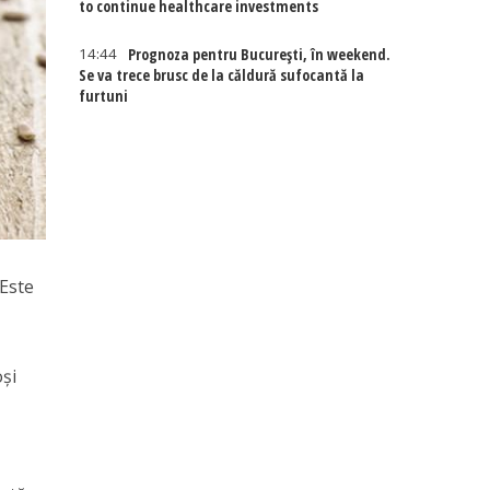
to continue healthcare investments
14:44
Prognoza pentru București, în weekend.
Se va trece brusc de la căldură sufocantă la
furtuni
 Este
oşi