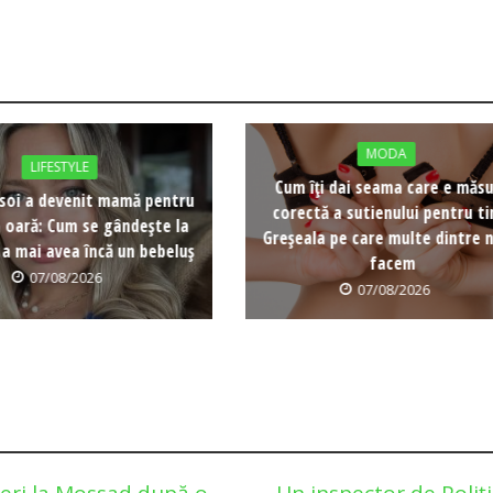
MODA
LIFESTYLE
Cum îți dai seama care e măs
soi a devenit mamă pentru
corectă a sutienului pentru ti
a oară: Cum se gândește la
Greșeala pe care multe dintre n
 a mai avea încă un bebeluș
facem
07/08/2026
07/08/2026