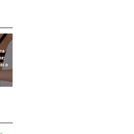
ura
ne:
oi o