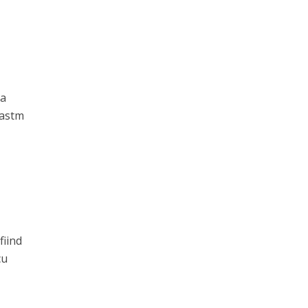
la
 astm
fiind
cu