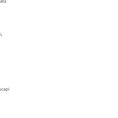
Iată
i,
scapi