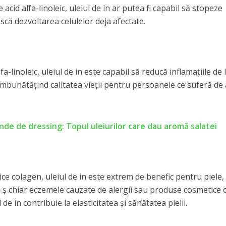
 acid alfa-linoleic, uleiul de in ar putea fi capabil să stopeze
scă dezvoltarea celulelor deja afectate.
a-linoleic, uleiul de in este capabil să reducă inflamaţiile de 
 îmbunătăţind calitatea vieţii pentru persoanele ce suferă de
inde de dressing: Topul uleiurilor care dau aromă salatei
ce colagen, uleiul de in este extrem de benefic pentru piele, 
a ş chiar eczemele cauzate de alergii sau produse cosmetice 
l de in contribuie la elasticitatea şi sănătatea pielii.