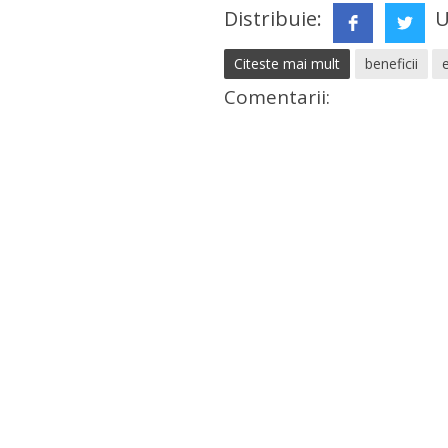
Distribuie:
U
Citeste mai mult
beneficii
Comentarii: