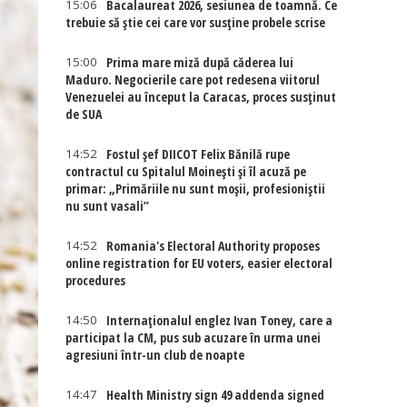
15:06
Bacalaureat 2026, sesiunea de toamnă. Ce
trebuie să știe cei care vor susține probele scrise
15:00
Prima mare miză după căderea lui
Maduro. Negocierile care pot redesena viitorul
Venezuelei au început la Caracas, proces susținut
de SUA
14:52
Fostul șef DIICOT Felix Bănilă rupe
contractul cu Spitalul Moinești și îl acuză pe
primar: „Primăriile nu sunt moșii, profesioniștii
nu sunt vasali”
14:52
Romania's Electoral Authority proposes
online registration for EU voters, easier electoral
procedures
14:50
Internaţionalul englez Ivan Toney, care a
participat la CM, pus sub acuzare în urma unei
agresiuni într-un club de noapte
14:47
Health Ministry sign 49 addenda signed