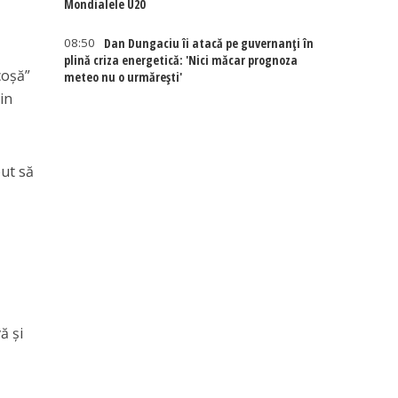
Mondialele U20
08:50
Dan Dungaciu îi atacă pe guvernanți în
plină criza energetică: 'Nici măcar prognoza
coșă”
meteo nu o urmărești'
in
put să
ă și