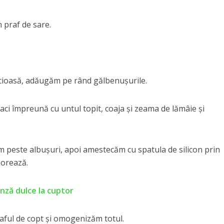
 praf de sare.
cioasă, adăugăm pe rând gălbenușurile.
ci împreună cu untul topit, coaja și zeama de lămâie și
peste albușuri, apoi amestecăm cu spatula de silicon prin
porează.
nză dulce la cuptor
raful de copt și omogenizăm totul.