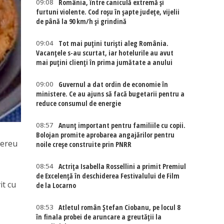
09:08
România, între caniculă extremă și
furtuni violente. Cod roșu în șapte județe, vijelii
de până la 90 km/h și grindină
09:04
Tot mai puțini turiști aleg România.
Vacanțele s-au scurtat, iar hotelurile au avut
mai puțini clienți în prima jumătate a anului
09:00
Guvernul a dat ordin de economie în
ministere. Ce au ajuns să facă bugetarii pentru a
reduce consumul de energie
08:57
Anunț important pentru familiile cu copii.
Bolojan promite aprobarea angajărilor pentru
mereu
noile creșe construite prin PNRR
08:54
Actriţa Isabella Rossellini a primit Premiul
de Excelenţă în deschiderea Festivalului de Film
it cu
de la Locarno
08:53
Atletul român Ștefan Ciobanu, pe locul 8
în finala probei de aruncare a greutății la