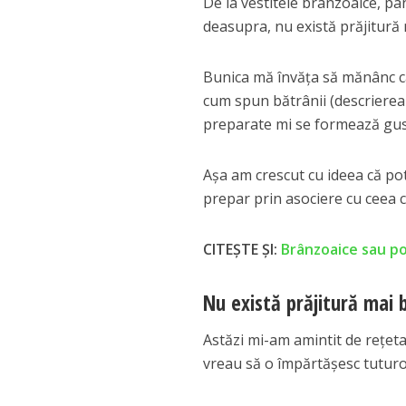
De la vestitele brânzoaice, pâ
deasupra, nu există prăjitură m
Bunica mă învăța să mănânc câ
cum spun bătrânii (descrierea 
preparate mi se formează gustul
Așa am crescut cu ideea că po
prepar prin asociere cu ceea c
CITEȘTE ȘI:
Brânzoaice sau po
Nu există prăjitură mai b
Astăzi mi-am amintit de rețeta
vreau să o împărtășesc tuturo