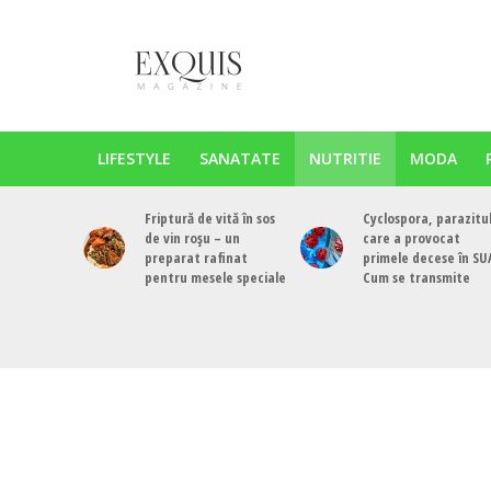
LIFESTYLE
SANATATE
NUTRITIE
MODA
Friptură de vită în sos
Cyclospora, parazitu
de vin roșu – un
care a provocat
preparat rafinat
primele decese în SU
pentru mesele speciale
Cum se transmite