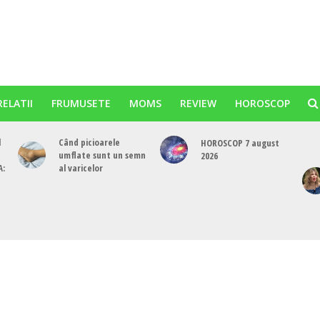
RELATII
FRUMUSETE
MOMS
REVIEW
HOROSCOP
l
Când picioarele
HOROSCOP 7 august
umflate sunt un semn
2026
A:
al varicelor