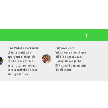
Gina Pistol a mărturisit
Culoarea care
că nu a simțit că a
înlocuiește manichiura
aparținut nimănui de
albă în august 2026:
când era mică: Cine
Hailey Bieber și Charli
este totuși persoana
XCX poartă deja nuanțe
care a schimbat acest
de albastru
lucru pentru ea