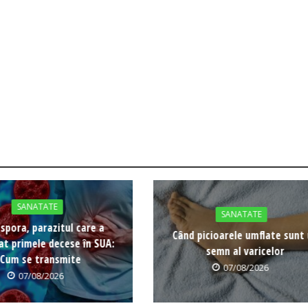
SANATATE
SANATATE
spora, parazitul care a
Când picioarele umflate sunt
t primele decese în SUA:
semn al varicelor
Cum se transmite
07/08/2026
07/08/2026