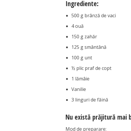
Ingrediente:
500 g brânză de vaci
4 ouă
150 g zahăr
125 g smântână
100 g unt
½ plic praf de copt
1 lămâie
Vanilie
3 linguri de făină
Nu există prăjitură mai b
Mod de preparare: