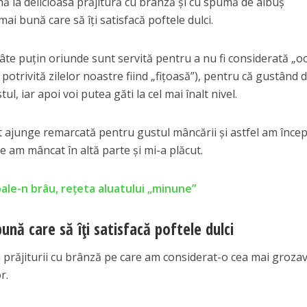
nă la delicioasa prăjitură cu brânză și cu spumă de albuș
ai bună care să îți satisfacă poftele dulci.
te puțin oriunde sunt servită pentru a nu fi considerată „o
potrivită zilelor noastre fiind „fițoasă”), pentru că gustând d
, iar apoi voi putea găti la cel mai înalt nivel.
t ajunge remarcată pentru gustul mâncării și astfel am înce
e am mâncat în altă parte și mi-a plăcut.
ale-n brâu, rețeta aluatului „minune”
ună care să îți satisfacă poftele dulci
 prăjiturii cu brânză pe care am considerat-o cea mai grozav
r.