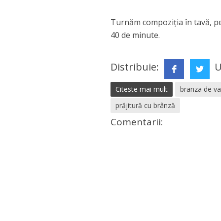
Turnăm compoziția în tavă, pe
40 de minute.
Distribuie:
U
Citeste mai mult
branza de va
prăjitură cu brânză
Comentarii: