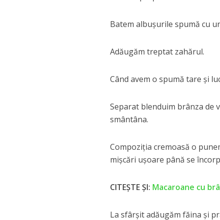
Batem albușurile spumă cu un
Adăugăm treptat zahărul.
Când avem o spumă tare și lu
Separat blenduim brânza de va
smântâna.
Compoziția cremoasă o punem 
mișcări ușoare până se încor
CITEȘTE ȘI:
Macaroane cu brâ
La sfârșit adăugăm făina și p