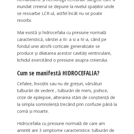
inundat creierul se depune la nivelul spațiilor unde
se resoarbe LCR-ul, astfel încât nu se poate
resorbi.
Mai există și hidrocefalia cu presiune normală
caracteristică, vârstei a III- a si a IV-a, când pe
fondul unei atrofii corticale generalizate se
produce și dilatarea acestor cavități ventriculare,
lichidul exercitând o presiune asupra creierului.
Cum se manifestă HIDROCEFALIA?
Cefalee, însoțite sau nu de grețuri, vărsături
tulburări de vedere , tulburări de mers, psihice,
crize de epilepsie, alterarea stării de conștiență de
la simpla somnolență trecând prin confuzie până la
comă și moarte.
Hidrocefalia cu presiune normală de care am
amintit are 3 simptome caracteristice: tulburări de