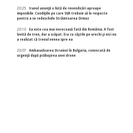
20:25
Iranul anunță o listă de revendicări aproape
imposibile: Condițiile pe care SUA trebuie să le respecte
pentru a se redeschide Strâmtoarea Ormuz
20:10
Ea este cea mai norocoasă fată din România: A fost
lovită de tren, dar a scăpat. Era cu căștile pe urechi și nici nu
a realizat că trenul venea spre ea
20:07
Ambasadoarea Ucrainei în Bulgaria, convocată de
urgență după prăbușirea unei drone