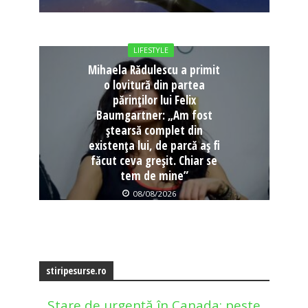
LIFESTYLE
Mihaela Rădulescu a primit
o lovitură din partea
părinților lui Felix
Baumgartner: „Am fost
ștearsă complet din
existența lui, de parcă aș fi
făcut ceva greșit. Chiar se
tem de mine”
08/08/2026
stiripesurse.ro
Stare de urgență în Canada: peste