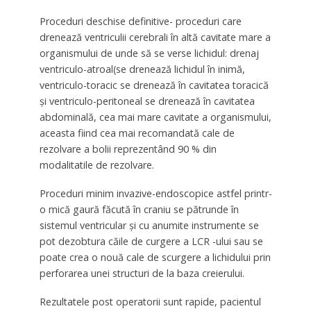
Proceduri deschise definitive- proceduri care
drenează ventriculii cerebrali în altă cavitate mare a
organismului de unde să se verse lichidul: drenaj
ventriculo-atroal(se drenează lichidul în inimă,
ventriculo-toracic se drenează în cavitatea toracică
și ventriculo-peritoneal se drenează în cavitatea
abdominală, cea mai mare cavitate a organismului,
aceasta fiind cea mai recomandată cale de
rezolvare a bolii reprezentând 90 % din
modalitatile de rezolvare.
Proceduri minim invazive-endoscopice astfel printr-
o mică gaură făcută în craniu se pătrunde în
sistemul ventricular și cu anumite instrumente se
pot dezobtura căile de curgere a LCR -ului sau se
poate crea o nouă cale de scurgere a lichidului prin
perforarea unei structuri de la baza creierului.
Rezultatele post operatorii sunt rapide, pacientul