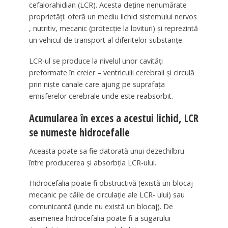
cefalorahidian (LCR). Acesta deține nenumărate
proprietăți: oferă un mediu lichid sistemului nervos
, nutritiv, mecanic (protecție la lovituri) și reprezintă
un vehicul de transport al diferitelor substanțe.
LCR-ul se produce la nivelul unor cavități
preformate în creier – ventriculii cerebrali și circulă
prin niște canale care ajung pe suprafața
emisferelor cerebrale unde este reabsorbit.
Acumularea în exces a acestui lichid, LCR
se numeste hidrocefalie
Aceasta poate sa fie datorată unui dezechilbru
între producerea și absorbția LCR-ului.
Hidrocefalia poate fi obstructivă (există un blocaj
mecanic pe căile de circulație ale LCR- ului) sau
comunicantă (unde nu există un blocaj). De
asemenea hidrocefalia poate fi a sugarului