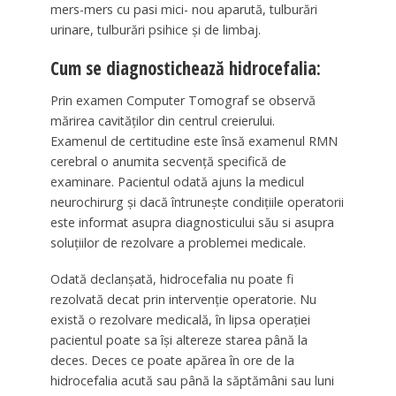
mers-mers cu pasi mici- nou aparută, tulburări
urinare, tulburări psihice și de limbaj.
Cum se diagnostichează hidrocefalia:
Prin examen Computer Tomograf se observă
mărirea cavităților din centrul creierului.
Examenul de certitudine este însă examenul RMN
cerebral o anumita secvență specifică de
examinare. Pacientul odată ajuns la medicul
neurochirurg și dacă întrunește condițiile operatorii
este informat asupra diagnosticului său si asupra
soluțiilor de rezolvare a problemei medicale.
Odată declanșată, hidrocefalia nu poate fi
rezolvată decat prin intervenție operatorie. Nu
există o rezolvare medicală, în lipsa operației
pacientul poate sa își altereze starea până la
deces. Deces ce poate apărea în ore de la
hidrocefalia acută sau până la săptămâni sau luni