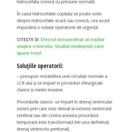
hidrocefalia cronică cu presiune normală.
În cazul hidrocefaliei copilului se poate vorbi
despre hidrocefalie acută sau cronică, cea acută
impunând o soluție operatorie de urgență.
CITEȘTE ȘI:
Efectul extraordinar al roșiilor
asupra creierului. Studiul neobișnuit care
spune totul
Soluțiile operatorii:
– presupun restabilitea unei circulații normale a
LCR ului și se impart in proceduri chirurgicale
clasice și minim invazive.
Procedurile clasice- se împart în drenaj ventricular
extern prin care este drenat la exterior ventriculul
cerebral sau din contra aceasta procedură
temporară este transformată într-una definitivă(
drenaj ventricolo-peritonal)