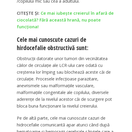
/copilului mic sau cea a adultului.
CITEȘTE ȘI:
Ce mai iubeşte creierul în afară de
ciocolată? Fără această hrană, nu poate
funcționa!
Cele mai cunoscute cazuri de
hirdocefalie obstructivă sunt:
Obstrucții datorate unor tumori din vecinătatea
căilor de circulație ale LCR-ului care odată cu
creșterea lor împing sau blochează aceste căi de
circulație. Procesele infecțioase parazitare,
anevrismele sau malformațiile vasculare,
malformațiile congenitale ale copilului, diversele
aderențe de la nivelul acestor căi de scurgere pot
bloca buna funcționare la nivelul creierului.
Pe de altă parte, cele mai cunoscute cazuri de
hidrocefalie comunicantă apar atunci când după
hematoame și hemoragii cerebrale sângele care a