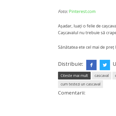
Foto:
Pinterest.com
Așadar, luaţi o felie de caşcav
Caşcavalul nu trebuie să crape 
Sănătatea ete cel mai de preț lu
Distribuie:
U
Citeste mai mult
cascaval
cum testezi un cascaval
Comentarii: