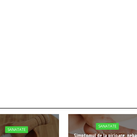
SANATATE
SANATATE
Simptomul de la picioare, neb