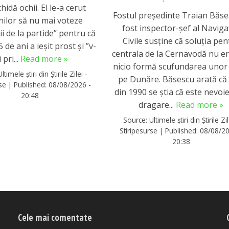
hidă ochii. El le-a cerut
Fostul președinte Traian Băse
ilor să nu mai voteze
fost inspector-șef al Naviga
ii de la partide” pentru că
Civile susține că soluția pen
 de ani a ieșit prost și ”v-
centrala de la Cernavodă nu e
i pri...
Read more »
nicio formă scufundarea unor
Ultimele știri din Știrile Zilei -
pe Dunăre. Băsescu arată că 
rse
|
Published:
08/08/2026 -
din 1990 se știa că este nevoi
20:48
dragare...
Read more »
Source:
Ultimele știri din Știrile Zil
Stiripesurse
|
Published:
08/08/20
20:38
Cele mai comentate