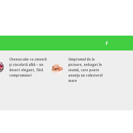
Cheesecake cu zmeură
Simptomul de la
și ciocolată albă – un
picioare, nebagat în
desert elegant, fără
seamă, care poate
compromisuri
anunța un colesterol
mare