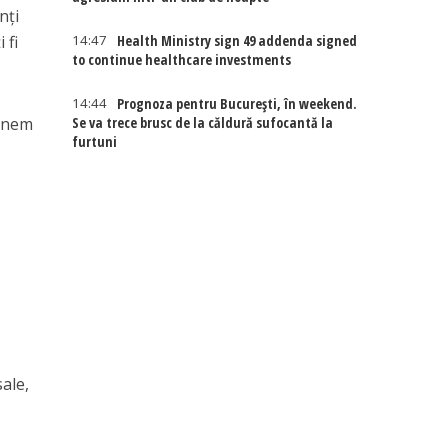
nţi
 fi
14:47
Health Ministry sign 49 addenda signed
to continue healthcare investments
14:44
Prognoza pentru București, în weekend.
ținem
Se va trece brusc de la căldură sufocantă la
furtuni
ale,