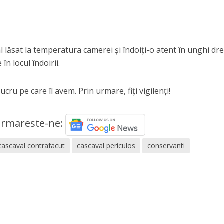
al lăsat la temperatura camerei şi îndoiţi-o atent în unghi dre
în locul îndoirii.
cru pe care îl avem. Prin urmare, fiți vigilenți!
rmareste-ne:
cascaval contrafacut
cascaval periculos
conservanti