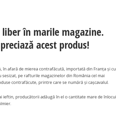
 liber în marile magazine.
preciază acest produs!
ă, în afară de mierea contrafăcută, importată din Franța și cu
-au sesizat, pe rafturile magazinelor din România cel mai
oduse contrafăcute, printre care se numără şi caşcavalul.
 ieftin, producătorii adăugă în el o cantitate mare de înlocui
almier.