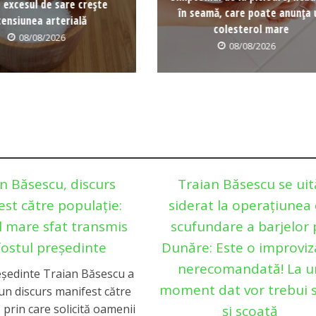
 excesul de sare crește
în seamă, care poate anunța 
tensiunea arterială
colesterol mare
08/08/2026
08/08/2026
n Băsescu, discurs
Traian Băsescu se uit
st către populație:
siderat la operațiunea
l mare sfat transmis
scufundare a barjelor 
fostul președinte
Dunăre: Este o improviz
nerecomandată! La u
eședinte Traian Băsescu a
moment dat vor trebui s
un discurs manifest către
 prin care solicită oamenii
și scoată