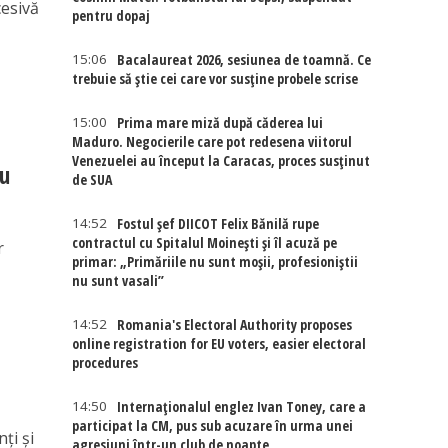
cesivă
pentru dopaj
15:06
Bacalaureat 2026, sesiunea de toamnă. Ce
trebuie să știe cei care vor susține probele scrise
15:00
Prima mare miză după căderea lui
Maduro. Negocierile care pot redesena viitorul
Venezuelei au început la Caracas, proces susținut
ru
de SUA
14:52
Fostul șef DIICOT Felix Bănilă rupe
contractul cu Spitalul Moinești și îl acuză pe
r
primar: „Primăriile nu sunt moșii, profesioniștii
nu sunt vasali”
14:52
Romania's Electoral Authority proposes
online registration for EU voters, easier electoral
procedures
14:50
Internaţionalul englez Ivan Toney, care a
participat la CM, pus sub acuzare în urma unei
nți și
agresiuni într-un club de noapte