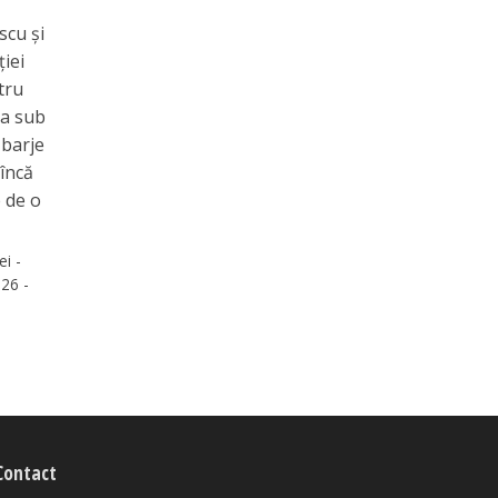
scu și
ției
tru
ra sub
 barje
încă
e de o
ei -
26 -
Contact