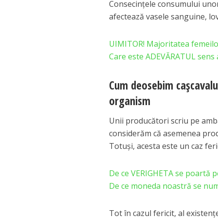
Consecinţele consumului unor 
afectează vasele sanguine, lov
UIMITOR! Majoritatea femeilo
Care este ADEVĂRATUL sens al
Cum deosebim caşcavalul
organism
Unii producători scriu pe amb
considerăm că asemenea produs
Totuși, acesta este un caz feric
De ce VERIGHETA se poartă pe 
De ce moneda noastră se nu
Tot în cazul fericit, al existen