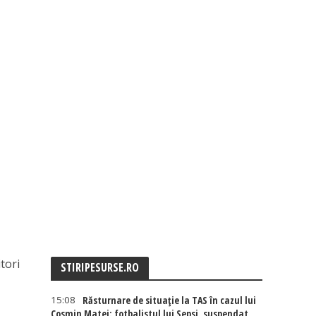
tori
STIRIPESURSE.RO
15:08
Răsturnare de situație la TAS în cazul lui
Cosmin Matei: fotbalistul lui Sepsi, suspendat