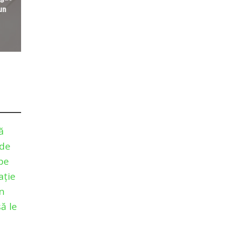
un
ă
 de
pe
ație
n
ă le