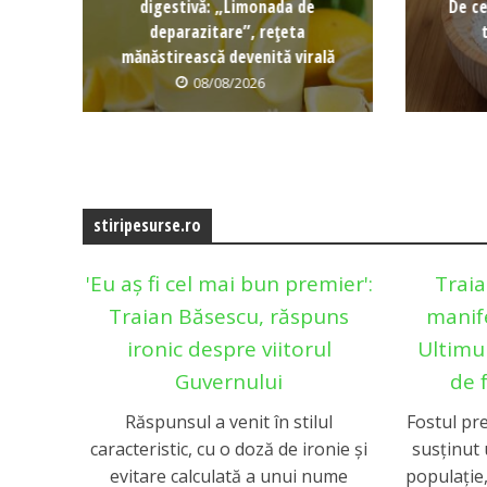
digestivă: „Limonada de
De ce
deparazitare”, rețeta
mănăstirească devenită virală
08/08/2026
stiripesurse.ro
'Eu aș fi cel mai bun premier':
Traia
Traian Băsescu, răspuns
manife
ironic despre viitorul
Ultimu
Guvernului
de 
Răspunsul a venit în stilul
Fostul pr
caracteristic, cu o doză de ironie și
susținut 
evitare calculată a unui nume
populație,