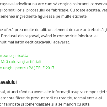
 caşcaval adevărat nu are cum să conţină coloranţi, conserva
și condițiilor și procesului de fabricație. Cu toate acestea, veți
asemenea ingrediente figurează pe multe etichete.
ne oferă prea multe detalii, un element de care ar trebui să 
Produsul din caşcaval, având în compoziție înlocitori ai
ult mai ieftin decît caşcavalul adevărat.
pone și ricotta
ără coloranți artificiali
e unghii pentru PAȘTELE 2017
cavalului
sul, atunci când nu avem alte informații asupra compoziției s
ător ste făcut de producătorii cu tradiție, tocmai entr a-și
 fabricate și comercializate și a se mândri cu asta.