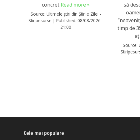
concret
Read more »
să desc
oamen
Source:
Ultimele știri din Știrile Zilei -
”neaveniț
Stiripesurse
|
Published:
08/08/2026 -
21:00
timp de 35
aț
Source:
Stiripesu
Cele mai populare