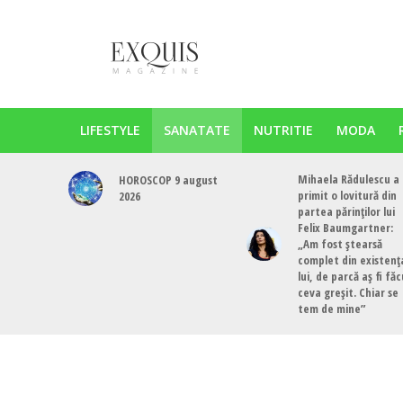
LIFESTYLE
SANATATE
NUTRITIE
MODA
Mihaela Rădulescu a
HOROSCOP 9 august
primit o lovitură din
2026
partea părinților lui
Felix Baumgartner:
„Am fost ștearsă
complet din existenț
lui, de parcă aș fi fă
ceva greșit. Chiar se
tem de mine”