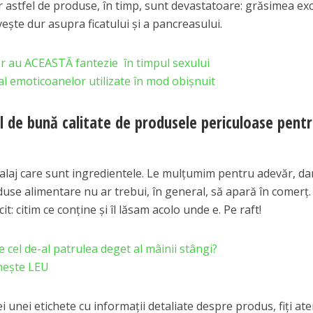
astfel de produse, în timp, sunt devastatoare: grăsimea ex
eşte dur asupra ficatului şi a pancreasului.
r au ACEASTĂ fantezie în timpul sexului
 emoticoanelor utilizate în mod obișnuit
 de bună calitate de produsele periculoase pent
alaj care sunt ingredientele. Le mulţumim pentru adevăr, da
e alimentare nu ar trebui, în general, să apară în comerţ.
it: citim ce conține și îl lăsam acolo unde e. Pe raft!
cel de-al patrulea deget al mâinii stângi?
mește LEU
ței unei etichete cu informații detaliate despre produs, fiți ate