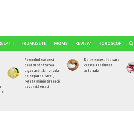
RELATII
FRUMUSETE
MOMS
REVIEW
HOROSCOP
Remediul naturist
De ce excesul de sare
pentru sănătatea
crește tensiunea
digestivă: „Limonada
arterială
de deparazitare”,
rețeta mănăstirească
a
devenită virală
cut