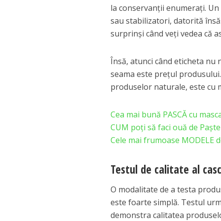
la conservanții enumerați. Un
sau stabilizatori, datorită însă
surprinși când veți vedea că 
Însă, atunci când eticheta nu 
seama este prețul produsului. 
produselor naturale, este cu m
Cea mai bună PASCĂ cu mascar
CUM poți să faci ouă de Paște f
Cele mai frumoase MODELE d
Testul de calitate al cas
O modalitate de a testa produ
este foarte simplă. Testul urm
demonstra calitatea produselor