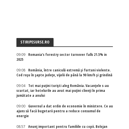
STIRIPESURSE.RO
09:09
Romania's forestry sector turnover falls 21.5% in
2025
09:08
România, între caniculă extremă și furtuni violente.
Cod roșu în șapte județe, vijelii de până la 90 km/h și grindină
09:04
Tot mai puțini turiști aleg România. Vacanțele s-au
scurtat, iar hotelurile au avut mai puțini clienți în prima
jumătate a anului
09:00
Guvernul a dat ordin de economie în ministere. Ce au
ajuns să facă bugetarii pentru a reduce consumul de
energie
08:57
Anunț important pentru familiile cu copii. Bolojan