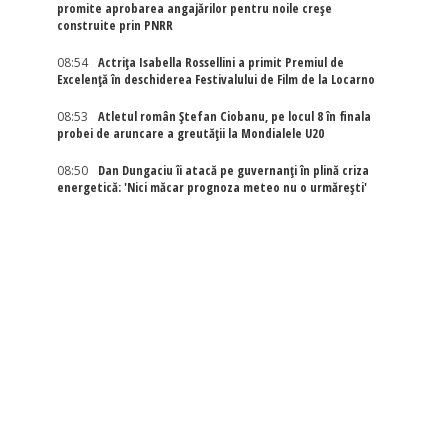
promite aprobarea angajărilor pentru noile creșe
construite prin PNRR
08:54
Actriţa Isabella Rossellini a primit Premiul de
Excelenţă în deschiderea Festivalului de Film de la Locarno
08:53
Atletul român Ștefan Ciobanu, pe locul 8 în finala
probei de aruncare a greutății la Mondialele U20
08:50
Dan Dungaciu îi atacă pe guvernanți în plină criza
energetică: 'Nici măcar prognoza meteo nu o urmărești'