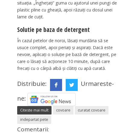
situaţia. „Îngheţaţi” guma cu ajutorul unei pungi de
plastic pline cu gheaţă, apoi răzuiţi cu dosul unei
lame de cuţit.
Solutie pe baza de detergent
În cazul petelor de noroi, lăsaţi murdăria să se
usuce complet, apoi periaţi şi aspiraţi. Dacă este
nevoie, aplicaţi o soluţie pe bază de detergent, pe
care o lăsaţi să acţioneze 10 minute, după care
frecaţi cu o cârpă albă şi clătiţi cu apă curată.
Distribuie:
Urmareste-
ne:
Citeste mai mult
covoare
curatat covoare
indepartat pete
Comentarii: