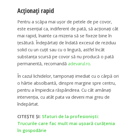
Acționați rapid
Pentru a scăpa mai uşor de petele de pe covor,
este esenţial ca, indiferent de pată, să acţionaţi cât
mai rapid, înainte ca mizeria să se fixeze bine în
ţesătură. Îndepărtaţi de îndată excesul de reziduu
solid cu un cuţit sau cu o lingură, astfel încât
substanţa scursă pe covor să nu producă o pată
permanentă, recomandă
adevarul.ro
.
În cazul lichidelor, tamponaţi imediat cu o cârpă ori
o hârtie absolbantă, dinspre margine spre centru,
pentru a împiedica răspândirea. Cu cât amânaţi
intervenţia, cu atât pata va deveni mai greu de
îndepărtat.
CITEȘTE ȘI:
Sfaturi de la profesionişti:
Trucurile care fac mult mai uşoară curăţenia
în gospodărie