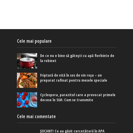
Cele mai populare
De ce nu e bine să gătești cu apă fierbinte de
la robinet
Friptură de vită în sos de vin roșu – un
preparat rafinat pentru mesele speciale
Cyclospora, parazitul care a provocat primele
decese în SUA: Cum se transmite
Cele mai comentate
ȘOCANT! Ce au găsit cercetătorii în APA