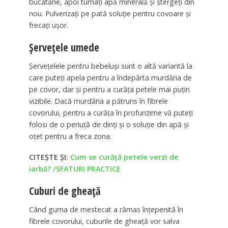
bucătărie, apoi turnaţi apă minerală şi ştergeţi din
nou. Pulverizaţi pe pată soluţie pentru covoare şi
frecaţi uşor.
Șervețele umede
Şerveţelele pentru bebeluşi sunt o altă variantă la
care puteţi apela pentru a îndepărta murdăria de
pe covor, dar şi pentru a curăţa petele mai puţin
vizibile. Dacă murdăria a pătruns în fibrele
covorului, pentru a curăţa în profunzime vă puteţi
folosi de o periuţă de dinţi şi o soluţie din apă şi
oţet pentru a freca zona.
CITEȘTE ȘI:
Cum se curăță petele verzi de
iarbă? /SFATURI PRACTICE
Cuburi de gheață
Când guma de mestecat a rămas înţepenită în
fibrele covorului, cuburile de gheaţă vor salva