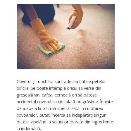
Covorul şi mocheta sunt adesea ţintele petelor
dificile. Se poate întâmpla oricui să verse din
greşeală vin, cafea, cerneală ori să păteze
accidental covorul cu ciocolată ori grăsime. Înainte
de a apela la o firmă specializată în curăţarea
covoarelor, puteţi încerca să îndepărtaţi singuri
petele, apelând la soluţii preparate din ingrediente
la îndemână.