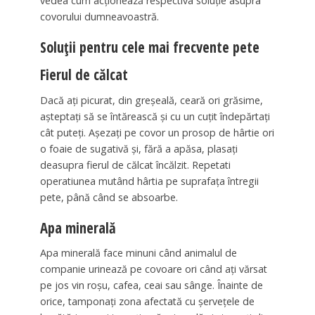
vedea cum acţionează respectiva soluţie asupra
covorului dumneavoastră.
Soluţii pentru cele mai frecvente pete
Fierul de călcat
Dacă aţi picurat, din greşeală, ceară ori grăsime,
aşteptaţi să se întărească şi cu un cuţit îndepărtaţi
cât puteţi. Aşezaţi pe covor un prosop de hârtie ori
o foaie de sugativă şi, fără a apăsa, plasaţi
deasupra fierul de călcat încălzit. Repetati
operatiunea mutând hârtia pe suprafaţa întregii
pete, până când se absoarbe.
Apa minerală
Apa minerală face minuni când animalul de
companie urinează pe covoare ori când aţi vărsat
pe jos vin roşu, cafea, ceai sau sânge. Înainte de
orice, tamponaţi zona afectată cu şerveţele de