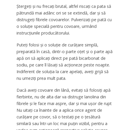
Ştergeţi şi nu frecaţi brutal, altfel riscaţi ca pata să
pătrundă mai adânc ori se se extindă, dar şi să
distrugeţi fibrele covoarelor. Pulverizaţi pe pată cu
o soluţie specială pentru covoare, urmând
instrucţiunile producătorului.
Puteţi folosi şi o soluţie de curăţare simplă,
preparată în casă, dintr-o parte oţet şi o parte apă
apă ori să aplicaţi direct pe pată bicarbonat de
sodiu, pe care îl lăsaţi să acţioneze peste noapte.
Indiferent de soluţia la care apelaţi, aveţi grijă să
nu umeziţi prea mult pata.
Dacă aveţi covoare din lână, evitaţi să folosiţi apă
fierbinte, nu de alta dar va distruge lanolina din
fibrele şi le face mai aspre, dar şi mai uşor de rupt
Nu uitaţi ca înainte de a aplica orice agent de
curăţare pe covor, să o testaţi pe o ţesătură
similară sau într-un loc mai puţin vizibil, pentru a