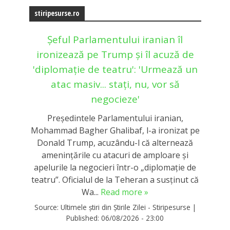
stiripesurse.ro
Șeful Parlamentului iranian îl
ironizează pe Trump și îl acuză de
'diplomație de teatru': 'Urmează un
atac masiv... stați, nu, vor să
negocieze'
Președintele Parlamentului iranian,
Mohammad Bagher Ghalibaf, l-a ironizat pe
Donald Trump, acuzându-l că alternează
amenințările cu atacuri de amploare și
apelurile la negocieri într-o „diplomație de
teatru”. Oficialul de la Teheran a susținut că
Wa...
Read more »
Source:
Ultimele știri din Știrile Zilei - Stiripesurse
|
Published:
06/08/2026 - 23:00