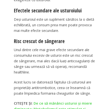
Efectele secundare ale usturoiului
Deși usturoiul este un supliment sănătos la o dietă
echilibrată, un consum prea mare poate provoca
mai multe efecte secundare.
Risc crescut de sângerare
Unul dintre cele mai grave efecte secundare ale
consumului excesiv de usturoi este un risc crescut
de sângerare, mai ales dacă luați anticoagulanți de
sânge sau urmează să vă operați, recomandă
healthline.
Acest lucru se datorează faptului că usturoiul are
proprietăți antitrombotice, ceea ce înseamnă că
poate împiedica formarea cheagurilor de sânge.
CITEȘTE ȘI:
De ce să mănânci usturoi și miere
dimineața: Metabolismul este stimulat și