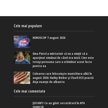
Cele mai populare
HOROSCOP 7 august 2026
Gina Pistol a mărturisit că nu a simțit că a
aparținut nimănui de când era mică: Cine este
totuși persoana care a schimbat acest lucru
pentru ea
Culoarea care înlocuiește manichiura albă în
august 2026: Hailey Bieber și Charli XCX poartă
deja nuanțe de albastru
Cele mai comentate
ȘOCANT! Ce au găsit cercetătorii în APA
SFINȚITĂ