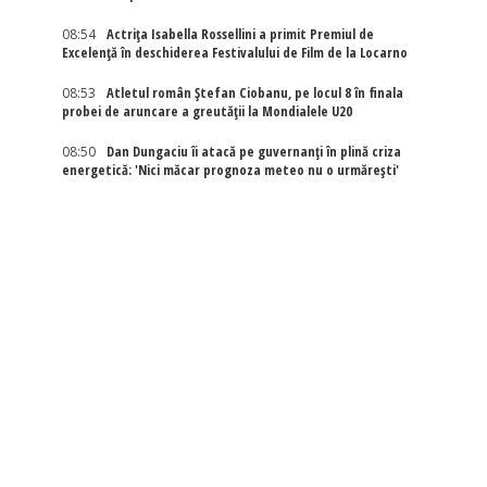
08:54
Actriţa Isabella Rossellini a primit Premiul de
Excelenţă în deschiderea Festivalului de Film de la Locarno
08:53
Atletul român Ștefan Ciobanu, pe locul 8 în finala
probei de aruncare a greutății la Mondialele U20
08:50
Dan Dungaciu îi atacă pe guvernanți în plină criza
energetică: 'Nici măcar prognoza meteo nu o urmărești'