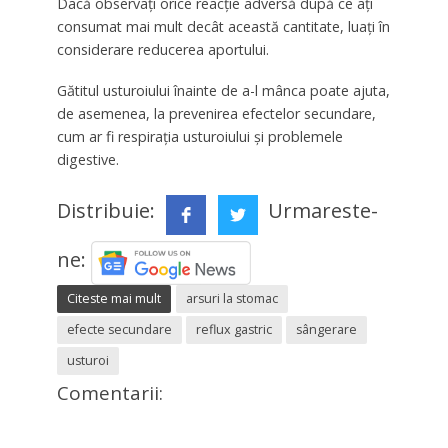
Dacă observați orice reacție adversă după ce ați
consumat mai mult decât această cantitate, luați în
considerare reducerea aportului.
Gătitul usturoiului înainte de a-l mânca poate ajuta,
de asemenea, la prevenirea efectelor secundare,
cum ar fi respirația usturoiului și problemele
digestive.
Distribuie:
Urmareste-
ne:
Citeste mai mult
arsuri la stomac
efecte secundare
reflux gastric
sângerare
usturoi
Comentarii: