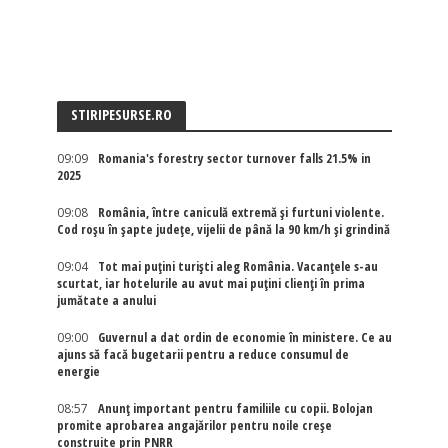
STIRIPESURSE.RO
09:09
Romania's forestry sector turnover falls 21.5% in
2025
09:08
România, între caniculă extremă și furtuni violente.
Cod roșu în șapte județe, vijelii de până la 90 km/h și grindină
09:04
Tot mai puțini turiști aleg România. Vacanțele s-au
scurtat, iar hotelurile au avut mai puțini clienți în prima
jumătate a anului
09:00
Guvernul a dat ordin de economie în ministere. Ce au
ajuns să facă bugetarii pentru a reduce consumul de
energie
08:57
Anunț important pentru familiile cu copii. Bolojan
promite aprobarea angajărilor pentru noile creșe
construite prin PNRR