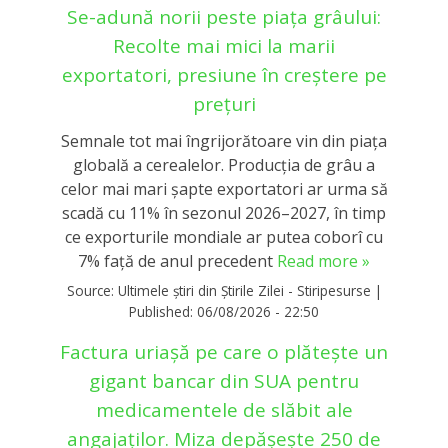
Se-adună norii peste piața grâului:
Recolte mai mici la marii
exportatori, presiune în creștere pe
prețuri
Semnale tot mai îngrijorătoare vin din piața
globală a cerealelor. Producția de grâu a
celor mai mari șapte exportatori ar urma să
scadă cu 11% în sezonul 2026–2027, în timp
ce exporturile mondiale ar putea coborî cu
7% față de anul precedent
Read more »
Source:
Ultimele știri din Știrile Zilei - Stiripesurse
|
Published:
06/08/2026 - 22:50
Factura uriașă pe care o plătește un
gigant bancar din SUA pentru
medicamentele de slăbit ale
angajaților. Miza depășește 250 de