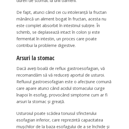
dureri de stomac la unii oameni.
De fapt, atunci când cei cu intoleranță la fructan
mănâncă un aliment bogat în fructan, acesta nu
este complet absorbit în intestinul subțire. În
schimb, se deplasează intact în colon și este
fermentat în intestin, un proces care poate
contribui la probleme digestive.
Arsuri la stomac
Dacă aveți boală de reflux gastroesofagian, vă
recomandăm să vă reduceți aportul de usturoi.
Refluxul gastroesofagian este o afecțiune comună
care apare atunci când acidul stomacului curge
înapoi în esofag, provocând simptome cum ar fi
arsuri la stomac și greață.
Usturoiul poate scădea tonusul sfincterului
esofagian inferior, care reprezintă capacitatea
mușchilor de la baza esofagului de a se închide și