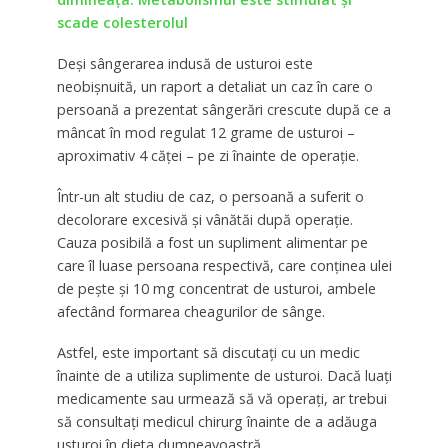
scade colesterolul
Deși sângerarea indusă de usturoi este
neobișnuită, un raport a detaliat un caz în care o
persoană a prezentat sângerări crescute după ce a
mâncat în mod regulat 12 grame de usturoi –
aproximativ 4 căței – pe zi înainte de operație.
Într-un alt studiu de caz, o persoană a suferit o
decolorare excesivă și vânătăi după operație.
Cauza posibilă a fost un supliment alimentar pe
care îl luase persoana respectivă, care conținea ulei
de pește și 10 mg concentrat de usturoi, ambele
afectând formarea cheagurilor de sânge.
Astfel, este important să discutați cu un medic
înainte de a utiliza suplimente de usturoi. Dacă luați
medicamente sau urmează să vă operați, ar trebui
să consultați medicul chirurg înainte de a adăuga
usturoi în dieta dumneavoastră.