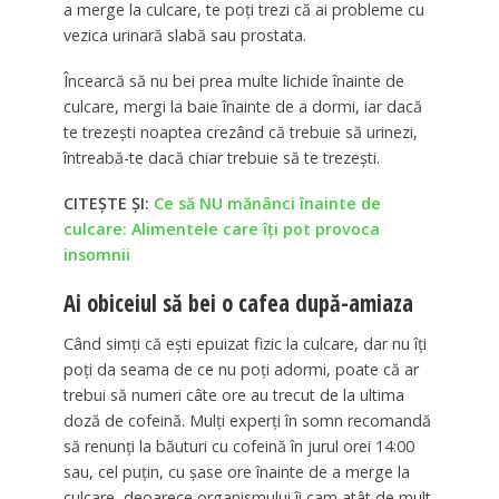
a merge la culcare, te poți trezi că ai probleme cu
vezica urinară slabă sau prostata.
Încearcă să nu bei prea multe lichide înainte de
culcare, mergi la baie înainte de a dormi, iar dacă
te trezești noaptea crezând că trebuie să urinezi,
întreabă-te dacă chiar trebuie să te trezești.
CITEȘTE ȘI:
Ce să NU mănânci înainte de
culcare: Alimentele care îți pot provoca
insomnii
Ai obiceiul să bei o cafea după-amiaza
Când simți că ești epuizat fizic la culcare, dar nu îți
poți da seama de ce nu poți adormi, poate că ar
trebui să numeri câte ore au trecut de la ultima
doză de cofeină. Mulți experți în somn recomandă
să renunți la băuturi cu cofeină în jurul orei 14:00
sau, cel puțin, cu șase ore înainte de a merge la
culcare, deoarece organismului îi cam atât de mult