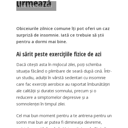
urmează
Foto: Pinterest.com
Obiceiurile zilnice comune îți pot oferi un caz
surpriză de insomnie. Iată ce trebuie să știi
pentru a dormi mai bine.
Ai sărit peste exercițiile fizice de azi
Dacă citești asta în mijlocul zilei, poți schimba
situația făcând o plimbare de seară după cină. Într-
un studiu, adulții în vârstă sedentari cu insomnie
care fac exerciții aerobice au raportat îmbunătățiri
ale calității și duratei somnului, precum și o
reducere a simptomelor depresive și a
somnolenței în timpul zilei.
Cel mai bun moment pentru a te antrena pentru un
somn mai bun ar putea fi dimineața devreme,