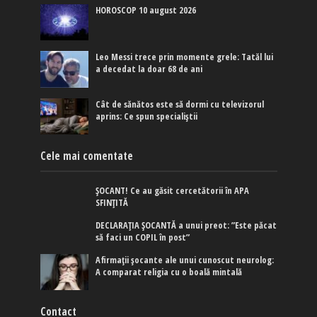
HOROSCOP 10 august 2026
Leo Messi trece prin momente grele: Tatăl lui
a decedat la doar 68 de ani
Cât de sănătos este să dormi cu televizorul
aprins: Ce spun specialiștii
Cele mai comentate
ȘOCANT! Ce au găsit cercetătorii în APA
SFINȚITĂ
DECLARAȚIA ȘOCANTĂ a unui preot: ”Este păcat
să faci un COPIL în post”
Afirmaţii şocante ale unui cunoscut neurolog:
A comparat religia cu o boală mintală
Contact