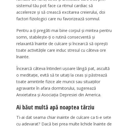
sistemul tău pot face ca ritmul cardiac să
accelereze și să crească excitarea creierului, doi
factori fiziologici care nu favorizează somnul.
Pentru a-ți pregăti mai bine corpul și mintea pentru
somn, stabilește-ți o rutină consecventă și
relaxantă înainte de culcare și încearcă să oprești
toate activitățile care induc stresul cu câteva ore
înainte.
Încearcă câteva întinderi ușoare lângă pat, ascultă
o meditație, evită să te uitați la ceas și păstrează
toate amintirile fizice ale muncii sau situațiilor
agravante în afara dormitorului, sugerează
Anxietatea și Asociația Depresiei din America.
Ai băut multă apă noaptea târziu
Ti-ai dat seama chiar inainte de culcare ca ti-e sete
cu adevarat? Dacă bei prea multe lichide înainte de