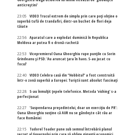
anticreștini'
23:05
VIDEO Trucul extrem de simplu prin care poți obține o
superbă tufă de trandafiri, dintr-un buchet de flori deja
tăiate
22:56
Aparatul care a explodat duminică în Republica
Moldova ar putea fi o dronă-rachetă
22:53
Vicepremierul Oana Gheorghiu rupe punțile cu Sorin
Grindeanu și PSD: 'Au aruncat țara în haos. S-au jucat cu
focul'
22:40
VIDEO Celebra casă din ”Hobbitul” a fost construită
într-o zonă superbă a Europei: Turiștii sunt absolut fascinați
22:28
S-au înmulțit țepele telefonice. Metoda 'vishing' s-a
perfecționat
22:27
'Suspendarea președintelui, doar un exercițiu de PR':
Oana Gheorghiu susține că AUR nu se gândește cât rău ar
face României
22:15
Tudorel Toader pune sub semnul întrebării planul
secret al Guvernului prin care să oblige giganții economici