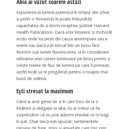
Abia ai văzut soarele astăzi
Expunerea la lumină puternică în timpul zilei (chiar
și printr-o fereastră) îți poate îmbunătăți
capacitatea de a dormi noaptea, potrivit Harvard
Health Publications. Dacă este întuneric și mohorât
acolo unde locuiești din cauza anotimpului sau a
vremii sau dacă ești blocat într-un birou fără
ferestre sub lumini fluorescente, ia în considerare
utilizarea unei casete luminoase pe birou pentru a
crește nivelul de flux de lumină pe care îl primești,
astfel încât să te pregătești pentru o noapte mai
bună de odihnă.
Ești stresat la maximum
Când ai avut genul de zi în care treci de la o
întâlnire și obligație la alta, nu ar trebui să fie
surprinzător că nu poți adormi imediat ce te bagi
în pat. Chiar dacă ești epuizat, sentimentele
rămase de furie, stres și anxietate care trec prin