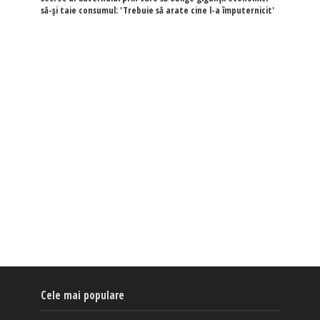
să-și taie consumul: 'Trebuie să arate cine l-a împuternicit'
Cele mai populare