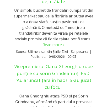
deja tăiate
Un simplu buchet de trandafiri cumpărat din
supermarket sau de la florărie ar putea avea
o a doua viață, susțin pasionații de
grădinărit. O metodă de înmulțire a
trandafirilor devenită virală pe rețelele
sociale promite că florile tăiate pot fi trans...
Read more »
Source:
Ultimele știri din Știrile Zilei - Stiripesurse
|
Published:
10/08/2026 - 00:05
Vicepremierul Oana Gheorghiu rupe
punțile cu Sorin Grindeanu și PSD:
'Au aruncat țara în haos. S-au jucat
cu focul'
Oana Gheorghiu atacă PSD și pe Sorin
Grindeanu, afirmând că partidul a provocat