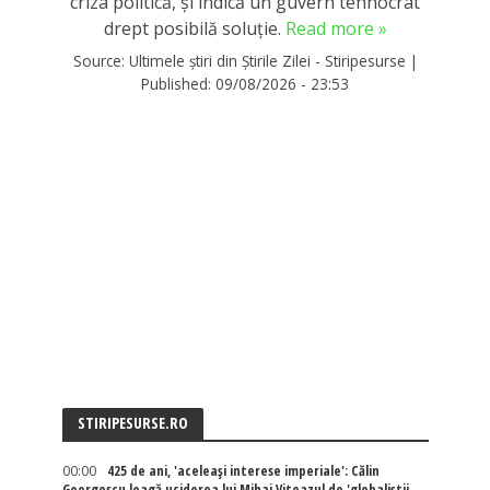
criza politică, și indică un guvern tehnocrat
drept posibilă soluție.
Read more »
Source:
Ultimele știri din Știrile Zilei - Stiripesurse
|
Published:
09/08/2026 - 23:53
STIRIPESURSE.RO
00:00
425 de ani, 'aceleași interese imperiale': Călin
Georgescu leagă uciderea lui Mihai Viteazul de 'globaliștii