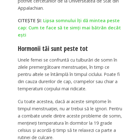
potrivit cercetărilor de la Universitatea de Stat din
Appalachian.
CITEȘTE ȘI:
Lipsa somnului îți dă mintea peste
cap: Cum te face să te simți mai bătrân decât
ești
Hormonii tăi sunt peste tot
Unele femei se confruntă cu tulburări de somn în
zilele premergătoare menstruației, în timp ce
pentru altele se întâmplă în timpul ciclului. Poate fi
din cauza durerilor de cap, crampelor sau chiar a
temperaturii corpului mai ridicate.
Cu toate acestea, dacă ai aceste simptome în
timpul menstruației, nu ar trebui să le ignori. Pentru
a combate unele dintre aceste probleme de somn,
mențineți temperatura în dormitor la 19 grade
celsius și acordă-ți timp să te relaxezi ca parte a
rutinei de culcare.