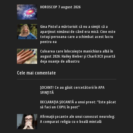
HOROSCOP 7 august 2026
Gina Pistol a mărturisit că nu a simțit că a
aparținut nimănui de când era mică: Cine este
totuși persoana care a schimbat acest lucru
pentru ea
Culoarea care înlocuiește manichiura albă în
august 2026: Hailey Bieber și Charli XCX poartă
deja nuanțe de albastru
Cele mai comentate
ȘOCANT! Ce au găsit cercetătorii în APA
SFINȚITĂ
DECLARAȚIA ȘOCANTĂ a unui preot: ”Este păcat
să faci un COPIL în post”
Afirmaţii şocante ale unui cunoscut neurolog:
A comparat religia cu o boală mintală