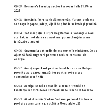
09:09
Romania's forestry sector turnover falls 21.5% in
2025
09:08
România, între caniculă extremă și furtuni violente.
Cod roșu în șapte județe, vijelii de până la 90 km/h și grindină
09:04
Tot mai puțini turiști aleg România. Vacanțele s-au
scurtat, iar hotelurile au avut mai puțini clienți în prima
jumătate a anului
09:00
Guvernul a dat ordin de economie în ministere. Ce au
ajuns să facă bugetarii pentru a reduce consumul de
energie
08:57
Anunț important pentru familiile cu copii. Bolojan
promite aprobarea angajărilor pentru noile creșe
construite prin PNRR
08:54
Actriţa Isabella Rossellini a primit Premiul de
Excelenţă în deschiderea Festivalului de Film de la Locarno
08:53
Atletul român Ștefan Ciobanu, pe locul 8 în finala
probei de aruncare a greutății la Mondialele U20