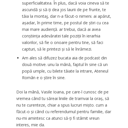
superficialitatea. În plus, dacă voia cineva să te
ascundă și să-ți dea jos laurii de pe frunte, te
tăia la montaj, dar n-a făcut-o nimeni. ai apărut,
așadar, în prime time, pe postul de știri cu cea
mai mare audiență. ar trebui, dacă ai avea
conștiința adevăratei tale poziții în ierarhia
valorilor, să fie o onoare pentru tine, să faci
capturi, să le printezi și să le înrămezi.
Am ales să difuzez bucata aia de podcast din
două motive. unu la mână, faptul în sine că un
popă umple, cu bilete tăiate la intrare, Ateneul
Român e o știre în sine.
Doi la mână, Vasile Ioana, pe care-l cunosc de pe
vremea când tu săreai liniile de tramvai la oraș, să
nu te curenteze, chiar a spus lucruri mișto. cum a
făcut-o și când cu referendumul pentru familie, dar
nu-mi amintesc ca atunci să-ți fi stârnit vreun
interes, mie da.