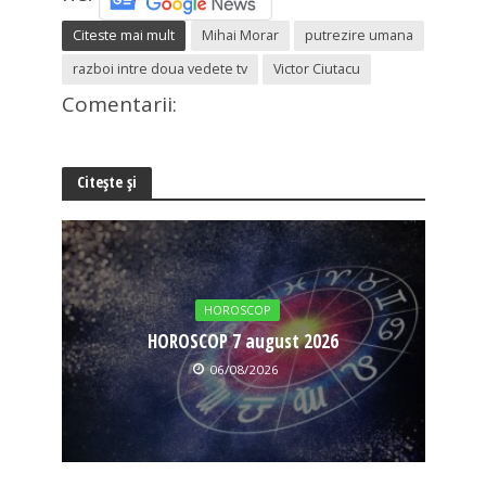
Citeste mai mult
Mihai Morar
putrezire umana
razboi intre doua vedete tv
Victor Ciutacu
Comentarii:
Citește și
HOROSCOP
HOROSCOP 7 august 2026
06/08/2026