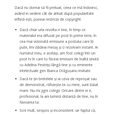
Dacă nu doreai să fii preluat, ceea ce mă îndoiesc,
având in vedere cât de ahtiat după popularitate
ieftină ești, puneai restricții de copyright.
Dacă chiar urla revolta-n tine, în timp ce
materialul era difuzat pe post în prime time, în
cea mai vizionată emisiune a postului care îți
pute, îmi dădeai mesaj și o rezolvam instant. Ai
numărul meu, e același, am fost colegi într-un
post tv în care tu făceai emisiuni de înaltă ținută
cu Adelina Pestrițu lângă tine și cu eminente
intelectuale gen Bianca Drăgușanu invitate.
Dacă te țin bretelele și ai ceva de reproșat sau
de demonstrat, răfuiește-te cu mine, sunt băiat
mare. Nu-mi jigni colegii. Oricare dintre ei e,
profesional, la ani lumină distanță de tine, nu în
favoarea ta.
Scrii mult, siropos și inconsistent. iar faptul că,