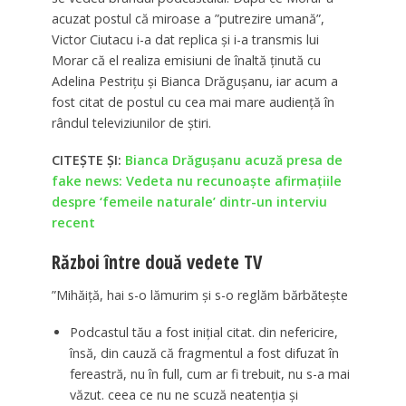
acuzat postul că miroase a ”putrezire umană”,
Victor Ciutacu i-a dat replica și i-a transmis lui
Morar că el realiza emisiuni de înaltă ținută cu
Adelina Pestrițu și Bianca Drăgușanu, iar acum a
fost citat de postul cu cea mai mare audiență în
rândul televiziunilor de știri.
CITEȘTE ȘI:
Bianca Drăgușanu acuză presa de
fake news: Vedeta nu recunoaște afirmațiile
despre ‘femeile naturale’ dintr-un interviu
recent
Război între două vedete TV
”Mihăiță, hai s-o lămurim și s-o reglăm bărbătește
Podcastul tău a fost inițial citat. din nefericire,
însă, din cauză că fragmentul a fost difuzat în
fereastră, nu în full, cum ar fi trebuit, nu s-a mai
văzut. ceea ce nu ne scuză neatenția și