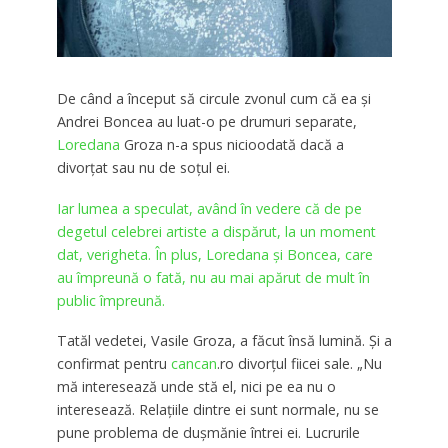
De când a început să circule zvonul cum că ea și
Andrei Boncea au luat-o pe drumuri separate,
Loredana
Groza n-a spus nicioodată dacă a
divorțat sau nu de soțul ei.
Iar lumea a speculat, având în vedere că de pe
degetul celebrei artiste a dispărut, la un moment
dat, verigheta. În plus, Loredana și Boncea, care
au împreună o fată, nu au mai apărut de mult în
public împreună.
Tatăl vedetei, Vasile Groza, a făcut însă lumină. Și a
confirmat pentru
cancan
.ro divorțul fiicei sale. „Nu
mă interesează unde stă el, nici pe ea nu o
interesează. Relațiile dintre ei sunt normale, nu se
pune problema de dușmănie întrei ei. Lucrurile