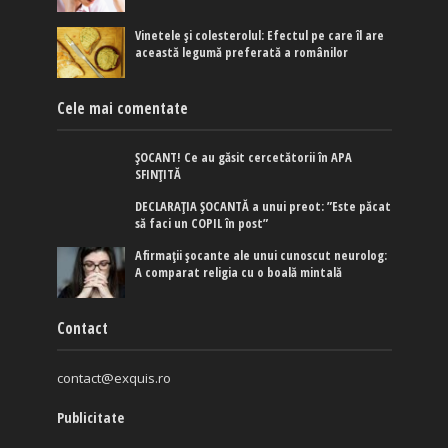
Vinetele și colesterolul: Efectul pe care îl are
această legumă preferată a românilor
Cele mai comentate
ȘOCANT! Ce au găsit cercetătorii în APA
SFINȚITĂ
DECLARAȚIA ȘOCANTĂ a unui preot: ”Este păcat
să faci un COPIL în post”
Afirmaţii şocante ale unui cunoscut neurolog:
A comparat religia cu o boală mintală
Contact
contact@exquis.ro
Publicitate