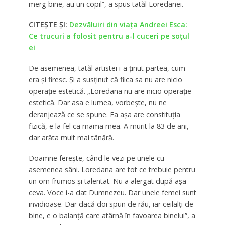
merg bine, au un copil”, a spus tatăl Loredanei.
CITEȘTE ȘI:
Dezvăluiri din viaţa Andreei Esca:
Ce trucuri a folosit pentru a-l cuceri pe soţul
ei
De asemenea, tatăl artistei i-a ținut partea, cum
era și firesc. Și a susținut că fiica sa nu are nicio
operație estetică. „Loredana nu are nicio operație
estetică. Dar asa e lumea, vorbește, nu ne
deranjează ce se spune. Ea așa are constituția
fizică, e la fel ca mama mea. A murit la 83 de ani,
dar arăta mult mai tânără.
Doamne ferește, când le vezi pe unele cu
asemenea sâni. Loredana are tot ce trebuie pentru
un om frumos și talentat. Nu a alergat după așa
ceva. Voce i-a dat Dumnezeu. Dar unele femei sunt
invidioase. Dar dacă doi spun de rău, iar ceilalți de
bine, e o balanță care atârnă în favoarea binelui”, a