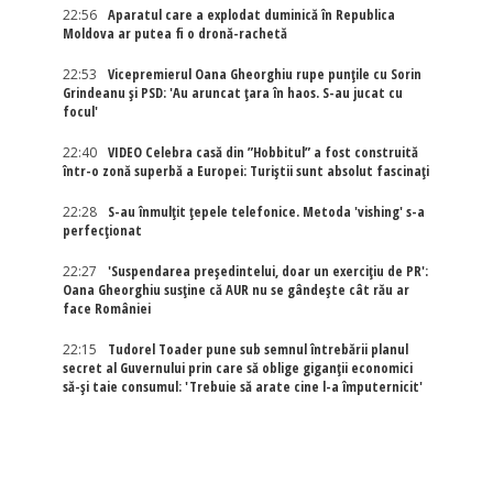
22:56
Aparatul care a explodat duminică în Republica
Moldova ar putea fi o dronă-rachetă
22:53
Vicepremierul Oana Gheorghiu rupe punțile cu Sorin
Grindeanu și PSD: 'Au aruncat țara în haos. S-au jucat cu
focul'
22:40
VIDEO Celebra casă din ”Hobbitul” a fost construită
într-o zonă superbă a Europei: Turiștii sunt absolut fascinați
22:28
S-au înmulțit țepele telefonice. Metoda 'vishing' s-a
perfecționat
22:27
'Suspendarea președintelui, doar un exercițiu de PR':
Oana Gheorghiu susține că AUR nu se gândește cât rău ar
face României
22:15
Tudorel Toader pune sub semnul întrebării planul
secret al Guvernului prin care să oblige giganții economici
să-și taie consumul: 'Trebuie să arate cine l-a împuternicit'