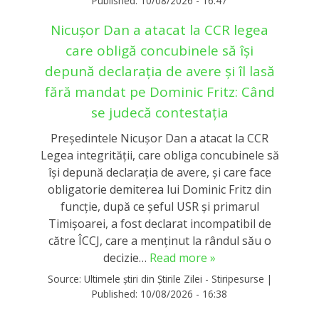
Published:
10/08/2026 - 16:47
Nicușor Dan a atacat la CCR legea
care obligă concubinele să își
depună declarația de avere și îl lasă
fără mandat pe Dominic Fritz: Când
se judecă contestația
Președintele Nicușor Dan a atacat la CCR
Legea integrității, care obliga concubinele să
își depună declarația de avere, și care face
obligatorie demiterea lui Dominic Fritz din
funcție, după ce șeful USR și primarul
Timișoarei, a fost declarat incompatibil de
către ÎCCJ, care a menținut la rândul său o
decizie…
Read more »
Source:
Ultimele știri din Știrile Zilei - Stiripesurse
|
Published:
10/08/2026 - 16:38