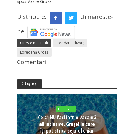
spus Vasile Groza.
Distribuie:
Urmareste-
ne:
Citeste mai mult
Loredana divorț
Loredana Groza
Comentarii:
Citește și
LIFESTYLE
Ce să NU faci într-o vacanță
all inclusive. Greșelile care
îți pot strica sejurul chiar