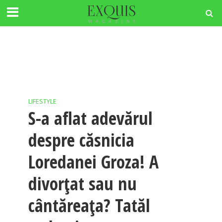
LIFESTYLE
S-a aflat adevărul
despre căsnicia
Loredanei Groza! A
divorțat sau nu
cântăreața? Tatăl