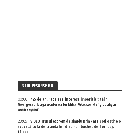
STIRIPESURSE.RO
00:00
425 de ani, 'aceleași interese imperiale': Călin
Georgescu leagă uciderea lui Mihai Viteazul de 'globaliștii
anticreștini'
23:05
VIDEO Trucul extrem de simplu prin care poți obține o
superbă tufă de trandafiri, dintr-un buchet de flori deja
tăiate