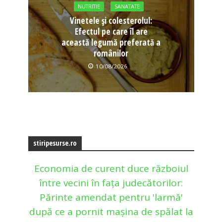
NUTRITIE
SANATATE
Vinetele și colesterolul:
Efectul pe care îl are
această legumă preferată a
românilor
10/08/2026
stiripesurse.ro
Economia de curent duce războiul
între vecini în fața judecătorilor:
Părinte amendat pentru 'larmă'
după ce a pornit mașina de spălat la