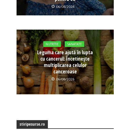
06/08/2026
NUTRITIE
SANATATE
Leguma care ajută în lupta
cu cancerul: Încetinește
multiplicarea celulor
canceroase
06/08/2026
stiripesurse.ro