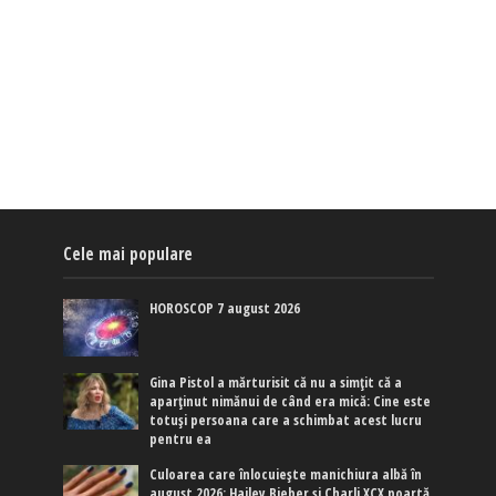
Cele mai populare
HOROSCOP 7 august 2026
Gina Pistol a mărturisit că nu a simțit că a
aparținut nimănui de când era mică: Cine este
totuși persoana care a schimbat acest lucru
pentru ea
Culoarea care înlocuiește manichiura albă în
august 2026: Hailey Bieber și Charli XCX poartă