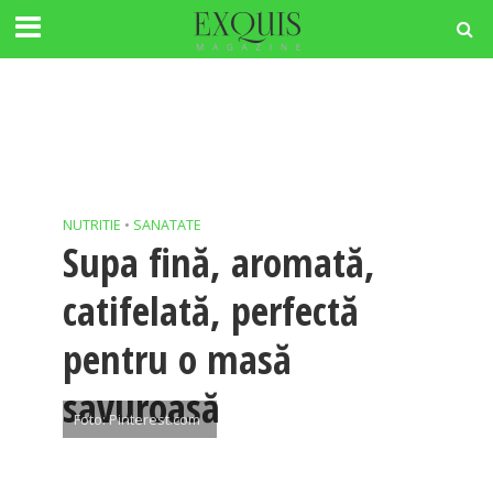
NUTRITIE
•
SANATATE
Supa fină, aromată,
catifelată, perfectă
pentru o masă
savuroasă
Foto: Pinterest.com