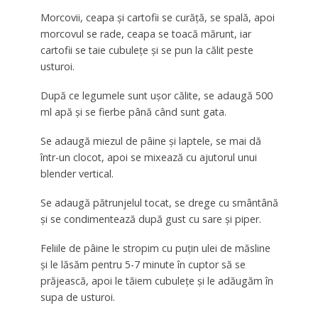
Morcovii, ceapa și cartofii se curăță, se spală, apoi
morcovul se rade, ceapa se toacă mărunt, iar
cartofii se taie cubulețe și se pun la călit peste
usturoi.
După ce legumele sunt ușor călite, se adaugă 500
ml apă și se fierbe până când sunt gata.
Se adaugă miezul de pâine și laptele, se mai dă
într-un clocot, apoi se mixează cu ajutorul unui
blender vertical.
Se adaugă pătrunjelul tocat, se drege cu smântână
și se condimentează după gust cu sare și piper.
Feliile de pâine le stropim cu puțin ulei de măsline
și le lăsăm pentru 5-7 minute în cuptor să se
prăjească, apoi le tăiem cubulețe și le adăugăm în
supa de usturoi.