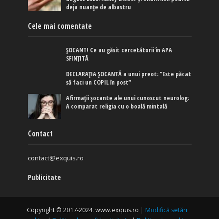
deja nuanțe de albastru
Cele mai comentate
ȘOCANT! Ce au găsit cercetătorii în APA
SFINȚITĂ
DECLARAȚIA ȘOCANTĂ a unui preot: ”Este păcat
să faci un COPIL în post”
Afirmaţii şocante ale unui cunoscut neurolog:
A comparat religia cu o boală mintală
Contact
contact@exquis.ro
Publicitate
Copyright © 2017-2024. www.exquis.ro |
Modifică setări