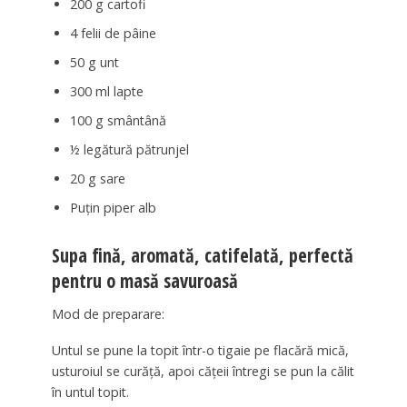
200 g cartofi
4 felii de pâine
50 g unt
300 ml lapte
100 g smântână
½ legătură pătrunjel
20 g sare
Puțin piper alb
Supa fină, aromată, catifelată, perfectă
pentru o masă savuroasă
Mod de preparare:
Untul se pune la topit într-o tigaie pe flacără mică,
usturoiul se curăță, apoi cățeii întregi se pun la călit
în untul topit.