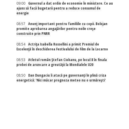
09:00
Guvernul a dat ordin de economie în ministere. Ce au
ajuns să facă bugetarii pentru a reduce consumul de
energie
08:57
Anunț important pentru familiile cu copii. Bolojan
promite aprobarea angajărilor pentru noile creșe
construite prin PNRR
08:54
Actriţa Isabella Rossellini a primit Premiul de
Excelenţă în deschiderea Festivalului de Film de la Locarno
08:53
Atletul român Ștefan Ciobanu, pe locul 8 în finala
probei de aruncare a greutății la Mondialele U20
08:50
Dan Dungaciu îi atacă pe guvernanți în plină criza
energetică: 'Nici măcar prognoza meteo nu o urmărești'