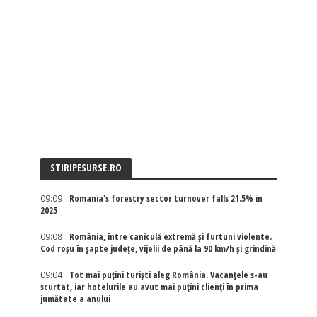
STIRIPESURSE.RO
09:09
Romania's forestry sector turnover falls 21.5% in
2025
09:08
România, între caniculă extremă și furtuni violente.
Cod roșu în șapte județe, vijelii de până la 90 km/h și grindină
09:04
Tot mai puțini turiști aleg România. Vacanțele s-au
scurtat, iar hotelurile au avut mai puțini clienți în prima
jumătate a anului