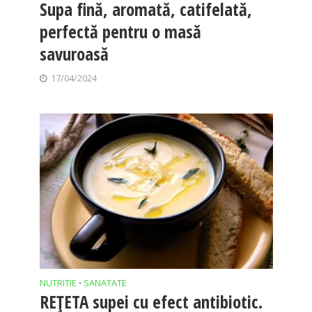
Supa fină, aromată, catifelată,
perfectă pentru o masă
savuroasă
17/04/2024
NUTRITIE
SANATATE
•
REȚETA supei cu efect antibiotic.