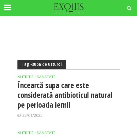
Tag -supa de usturoi
NUTRITIE
SANATATE
•
Încearcă supa care este
considerată antibioticul natural
pe perioada iernii
22/01/2025
NUTRITIE
SANATATE
•