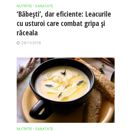
NUTRITIE
SANATATE
•
‘Băbeşti’, dar eficiente: Leacurile
cu usturoi care combat gripa şi
răceala
29/11/2018
NUTRITIE
SANATATE
•