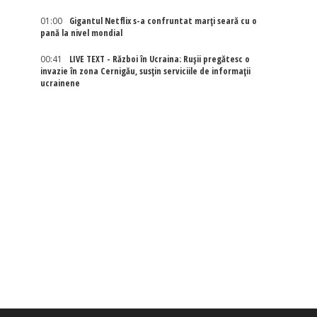
01:00
Gigantul Netflix s-a confruntat marţi seară cu o
pană la nivel mondial
00:41
LIVE TEXT - Război în Ucraina: Rușii pregătesc o
invazie în zona Cernigău, susțin serviciile de informații
ucrainene