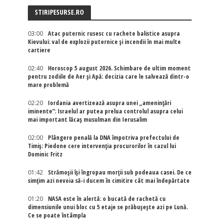
STIRIPESURSE.RO
03:00
Atac puternic rusesc cu rachete balistice asupra
Kievului: val de explozii puternice și incendii în mai multe
cartiere
02:40
Horoscop 5 august 2026. Schimbare de ultim moment
pentru zodiile de Aer și Apă: decizia care le salvează dintr-o
mare problemă
02:20
Iordania avertizează asupra unei „amenințări
iminente”: Israelul ar putea prelua controlul asupra celui
mai important lăcaș musulman din Ierusalim
02:00
Plângere penală la DNA împotriva prefectului de
Timiș: Piedone cere intervenția procurorilor în cazul lui
Dominic Fritz
01:42
Strămoșii își îngropau morții sub podeaua casei. De ce
simțim azi nevoia să-i ducem în cimitire cât mai îndepărtate
01:20
NASA este în alertă: o bucată de rachetă cu
dimensiunile unui bloc cu 5 etaje se prăbușește azi pe Lună.
Ce se poate întâmpla