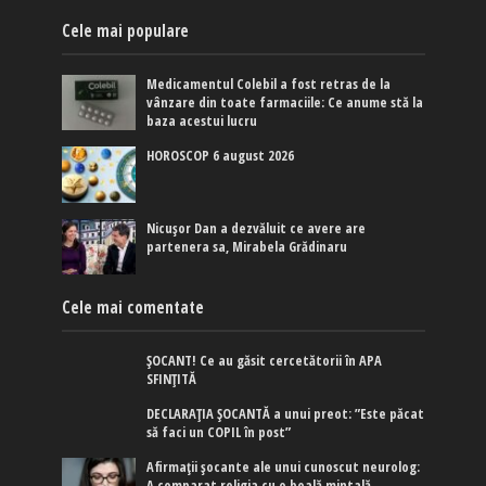
Cele mai populare
Medicamentul Colebil a fost retras de la
vânzare din toate farmaciile: Ce anume stă la
baza acestui lucru
HOROSCOP 6 august 2026
Nicușor Dan a dezvăluit ce avere are
partenera sa, Mirabela Grădinaru
Cele mai comentate
ȘOCANT! Ce au găsit cercetătorii în APA
SFINȚITĂ
DECLARAȚIA ȘOCANTĂ a unui preot: ”Este păcat
să faci un COPIL în post”
Afirmaţii şocante ale unui cunoscut neurolog:
A comparat religia cu o boală mintală