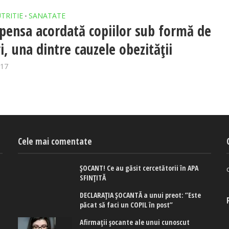
TRITIE
SANATATE
•
ensa acordată copiilor sub formă de
i, una dintre cauzele obezității
017
Cele mai comentate
ȘOCANT! Ce au găsit cercetătorii în APA
SFINȚITĂ
DECLARAȚIA ȘOCANTĂ a unui preot: ”Este
păcat să faci un COPIL în post”
Afirmaţii şocante ale unui cunoscut