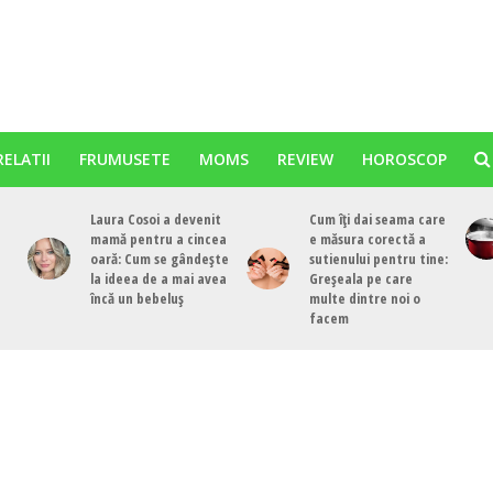
RELATII
FRUMUSETE
MOMS
REVIEW
HOROSCOP
Laura Cosoi a devenit
Cum îți dai seama care
mamă pentru a cincea
e măsura corectă a
oară: Cum se gândește
sutienului pentru tine:
la ideea de a mai avea
Greșeala pe care
încă un bebeluș
multe dintre noi o
facem