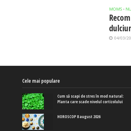
MOMS
NU
•
Recomp
dulciur
04/03/2
Cele mai populare
Cum să scapi de stres în mod natural:
Planta care scade nivelul cortizolului
HOROSCOP 8 august 2026