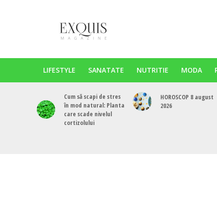
LIFESTYLE
SANATATE
NUTRITIE
MODA
Cum să scapi de stres
HOROSCOP 8 august
în mod natural: Planta
2026
care scade nivelul
cortizolului