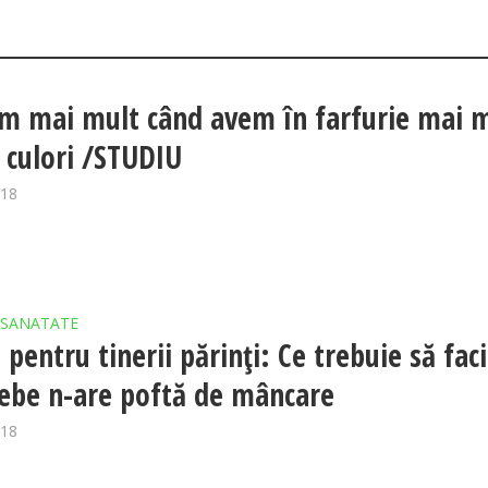
 mai mult când avem în farfurie mai 
i culori /STUDIU
018
SANATATE
 pentru tinerii părinţi: Ce trebuie să faci
ebe n-are poftă de mâncare
018