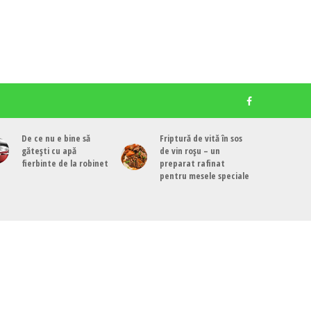
De ce nu e bine să
Friptură de vită în sos
gătești cu apă
de vin roșu – un
fierbinte de la robinet
preparat rafinat
pentru mesele speciale