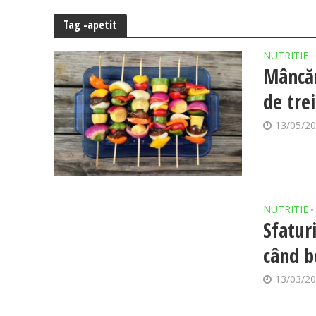
Tag -apetit
NUTRITIE
Mâncăm
de tre
13/05/2
NUTRITIE
•
Sfaturi
când b
13/03/2