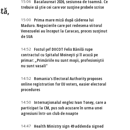
15:06
Bacalaureat 2026, sesiunea de toamnă. Ce
trebuie să știe cei care vor susține probele scrise
tă,
15:00
Prima mare miză după căderea lui
Maduro. Negocierile care pot redesena viitorul
Venezuelei au început la Caracas, proces susținut
de SUA
14:52
Fostul șef DIICOT Felix Bănilă rupe
contractul cu Spitalul Moinești și îl acuză pe
primar: „Primăriile nu sunt moșii, profesioniștii
nu sunt vasali”
14:52
Romania's Electoral Authority proposes
online registration for EU voters, easier electoral
procedures
14:50
Internaţionalul englez Ivan Toney, care a
participat la CM, pus sub acuzare în urma unei
agresiuni într-un club de noapte
14:47
Health Ministry sign 49 addenda signed