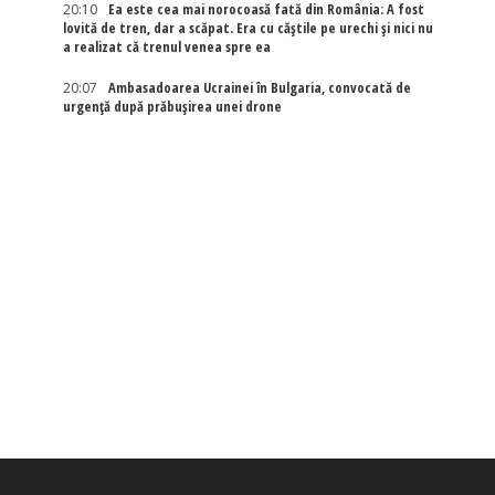
20:10
Ea este cea mai norocoasă fată din România: A fost
lovită de tren, dar a scăpat. Era cu căștile pe urechi și nici nu
a realizat că trenul venea spre ea
20:07
Ambasadoarea Ucrainei în Bulgaria, convocată de
urgență după prăbușirea unei drone