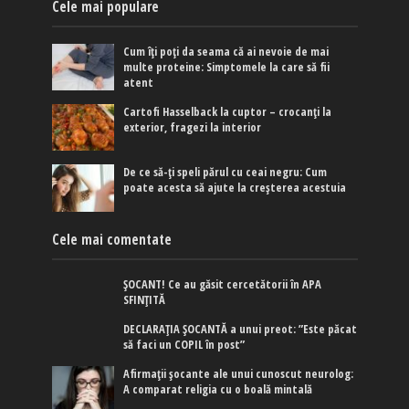
Cele mai populare
Cum îți poți da seama că ai nevoie de mai
multe proteine: Simptomele la care să fii
atent
Cartofi Hasselback la cuptor – crocanți la
exterior, fragezi la interior
De ce să-ți speli părul cu ceai negru: Cum
poate acesta să ajute la creșterea acestuia
Cele mai comentate
ȘOCANT! Ce au găsit cercetătorii în APA
SFINȚITĂ
DECLARAȚIA ȘOCANTĂ a unui preot: ”Este păcat
să faci un COPIL în post”
Afirmaţii şocante ale unui cunoscut neurolog:
A comparat religia cu o boală mintală