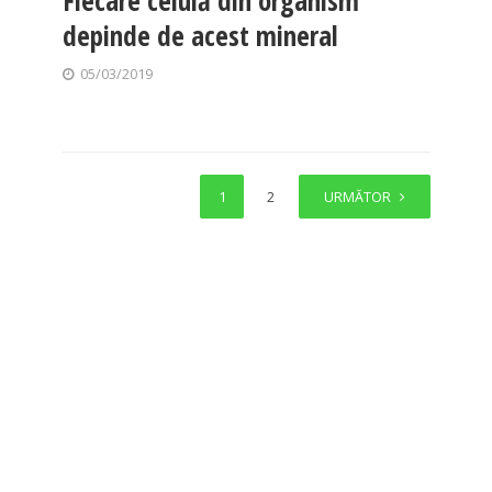
Fiecare celulă din organism
depinde de acest mineral
05/03/2019
1
2
URMĂTOR