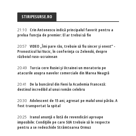
STIRIPESURSE.RO
21:10
Crin Antonescu indică principalul favorit pentru a
prelua funcția de premier: El ar trebui să fie
20:57
VIDEO „Îmi pare rău, trebuie să fiu sincer și onest” -
Pronosticul lui Vucic, în conferința cu Zelenski, despre
războiul ruso-ucrainean
20:49
Turcia cere Rusiei și Ucrainei un moratoriu pe
atacurile asupra navelor comerciale din Marea Neagră
20:41
De la buncărul din Fieni la Academia Franceză:
destinul incredibil al unui român celebru
20:30
Adolescent de 15 ani, agresat pe malul unui pârău. A
fost transportat la spital
20:25
Iranul anunță o listă de revendicări aproape
imposibile: Condițiile pe care SUA trebuie să le respecte
pentru a se redeschide Strâmtoarea Ormuz