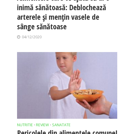
inimă sănătoasă: Deblochează
arterele și mențin vasele de
sânge sănătoase
04/12/2020
NUTRITIE
REVIEW
SANATATE
•
•
Pericolele din alimentele comune!