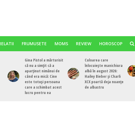
RELATII
FRUMUSETE
MOMS
REVIEW
HOROSCOP
Gina Pistol a mărturisit
Culoarea care
că nu a simțit că a
înlocuiește manichiura
aparținut nimănui de
albă în august 2026:
când era mică: Cine
Hailey Bieber și Charli
este totuși persoana
XCX poartă deja nuanțe
care a schimbat acest
de albastru
lucru pentru ea