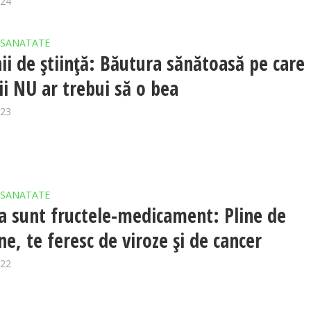
024
SANATATE
i de știință: Băutura sănătoasă pe care
ii NU ar trebui să o bea
023
SANATATE
a sunt fructele-medicament: Pline de
ne, te feresc de viroze și de cancer
022