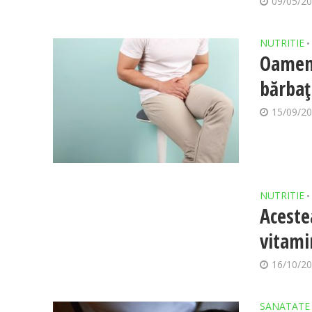
09/05/2
NUTRITIE
•
Oameni
bărbaț
15/09/2
NUTRITIE
•
Aceste
vitami
16/10/2
SANATATE