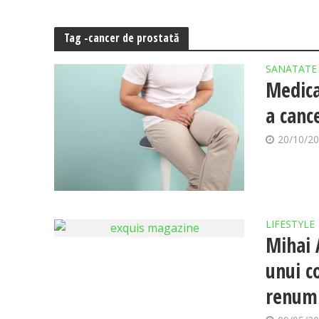
Tag -cancer de prostată
SANATATE
Medica
a canc
20/10/2
LIFESTYLE
Mihai 
unui c
renumi