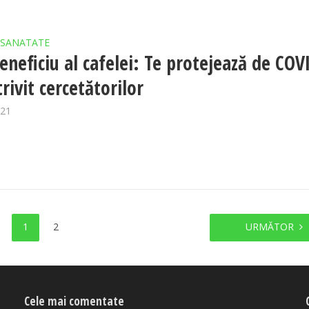
SANATATE
eneficiu al cafelei: Te protejează de COV
rivit cercetătorilor
021
1
2
URMĂTOR
Cele mai comentate