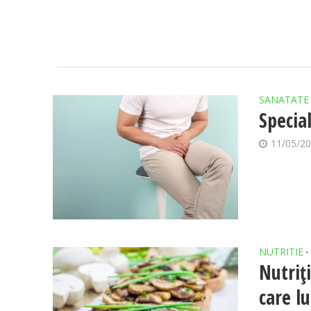
SANATATE
Specia
11/05/2
NUTRITIE
•
Nutriț
care l