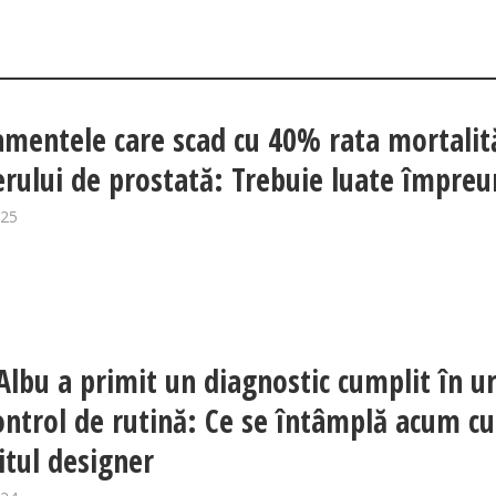
mentele care scad cu 40% rata mortalită
erului de prostată: Trebuie luate împre
025
Albu a primit un diagnostic cumplit în 
ontrol de rutină: Ce se întâmplă acum cu
tul designer