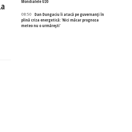
Mondialele U20
La
08:50
Dan Dungaciu îi atacă pe guvernanți în
plină criza energetică: 'Nici măcar prognoza
meteo nu o urmărești'