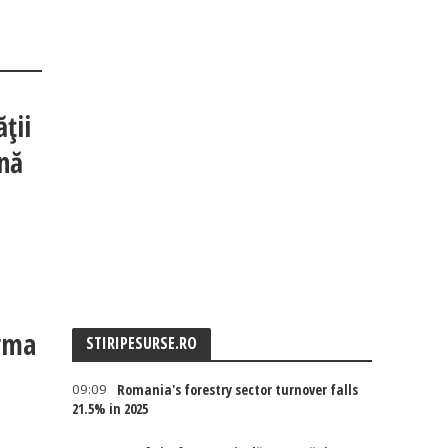
ții
ună
urma
STIRIPESURSE.RO
09:09
Romania's forestry sector turnover falls
21.5% in 2025