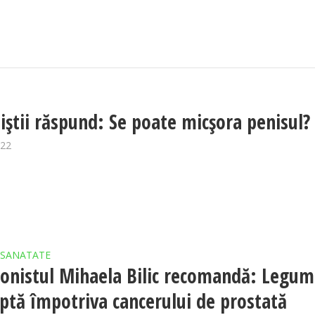
liștii răspund: Se poate micșora penisul?
022
SANATATE
ionistul Mihaela Bilic recomandă: Legu
uptă împotriva cancerului de prostată