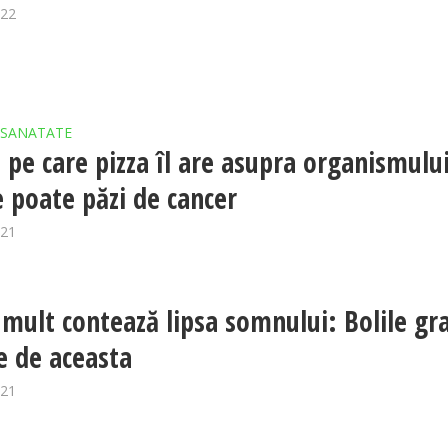
022
SANATATE
l pe care pizza îl are asupra organismulu
 poate păzi de cancer
021
 mult contează lipsa somnului: Bolile gr
e de aceasta
021