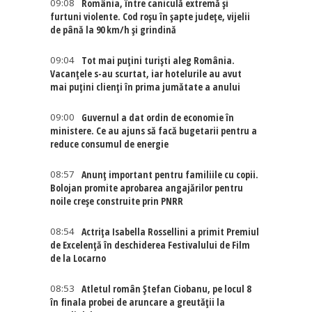
09:08
România, între caniculă extremă și
furtuni violente. Cod roșu în șapte județe, vijelii
de până la 90 km/h și grindină
09:04
Tot mai puțini turiști aleg România.
Vacanțele s-au scurtat, iar hotelurile au avut
mai puțini clienți în prima jumătate a anului
09:00
Guvernul a dat ordin de economie în
ministere. Ce au ajuns să facă bugetarii pentru a
reduce consumul de energie
08:57
Anunț important pentru familiile cu copii.
Bolojan promite aprobarea angajărilor pentru
noile creșe construite prin PNRR
08:54
Actriţa Isabella Rossellini a primit Premiul
de Excelenţă în deschiderea Festivalului de Film
de la Locarno
08:53
Atletul român Ștefan Ciobanu, pe locul 8
în finala probei de aruncare a greutății la