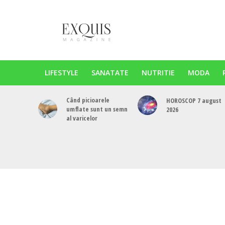
LIFESTYLE
SANATATE
NUTRITIE
MODA
Când picioarele
HOROSCOP 7 august
umflate sunt un semn
2026
al varicelor