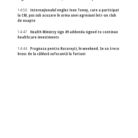
14:50
Internaţionalul englez Ivan Toney, care a participat
la CM, pus sub acuzare în urma unei agresiuni într-un club
de noapte
14:47
Health Ministry sign 49 addenda signed to continue
healthcare investments
14:44
Prognoza pentru București, în weekend. Se va trece
brusc de la căldură sufocantă la furtuni