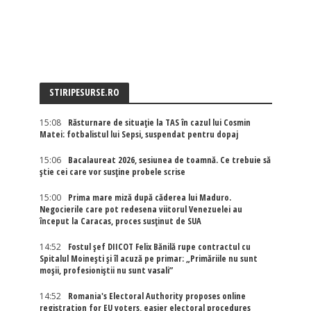
STIRIPESURSE.RO
15:08
Răsturnare de situație la TAS în cazul lui Cosmin
Matei: fotbalistul lui Sepsi, suspendat pentru dopaj
15:06
Bacalaureat 2026, sesiunea de toamnă. Ce trebuie să
știe cei care vor susține probele scrise
15:00
Prima mare miză după căderea lui Maduro.
Negocierile care pot redesena viitorul Venezuelei au
început la Caracas, proces susținut de SUA
14:52
Fostul șef DIICOT Felix Bănilă rupe contractul cu
Spitalul Moinești și îl acuză pe primar: „Primăriile nu sunt
moșii, profesioniștii nu sunt vasali”
14:52
Romania's Electoral Authority proposes online
registration for EU voters, easier electoral procedures