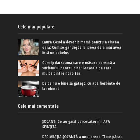
Cele mai populare
Laura Cosoi a devenit mamă pentru a cincea
oară: Cum se gândește la ideea de a mai avea
încă un bebeluș
Cum îți dai seama care e măsura corectă a
sutienului pentru tine: Greșeala pe care
multe dintre noi o fac
De ce nu e bine să gătești cu apă fierbinte de
la robinet
Cele mai comentate
ȘOCANT! Ce au găsit cercetătorii în APA
SFINȚITĂ
DECLARAȚIA ȘOCANTĂ a unui preot: ”Este păcat