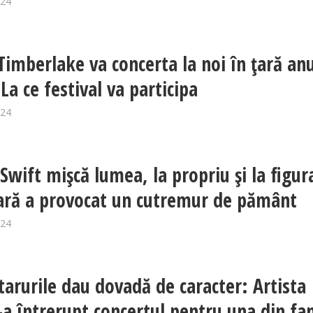
024
 Timberlake va concerta la noi în țară an
 La ce festival va participa
024
 Swift mișcă lumea, la propriu și la figur
țară a provocat un cutremur de pământ
024
tarurile dau dovadă de caracter: Artista
i-a întrerupt concertul pentru una din fa