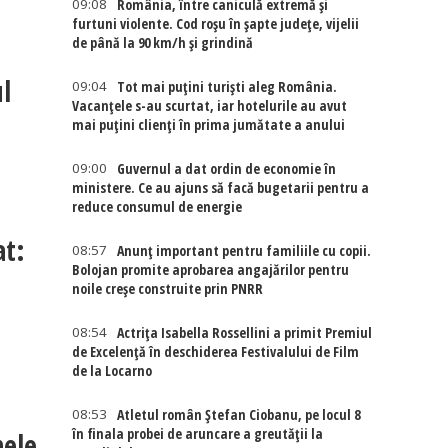
09:08
România, între caniculă extremă și
furtuni violente. Cod roșu în șapte județe, vijelii
de până la 90 km/h și grindină
ul
09:04
Tot mai puțini turiști aleg România.
Vacanțele s-au scurtat, iar hotelurile au avut
mai puțini clienți în prima jumătate a anului
09:00
Guvernul a dat ordin de economie în
ministere. Ce au ajuns să facă bugetarii pentru a
reduce consumul de energie
at:
08:57
Anunț important pentru familiile cu copii.
Bolojan promite aprobarea angajărilor pentru
noile creșe construite prin PNRR
08:54
Actriţa Isabella Rossellini a primit Premiul
de Excelenţă în deschiderea Festivalului de Film
de la Locarno
08:53
Atletul român Ștefan Ciobanu, pe locul 8
în finala probei de aruncare a greutății la
nele