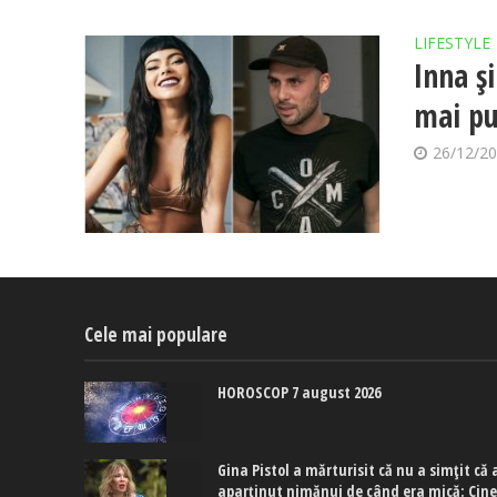
LIFESTYLE
Inna ș
mai pu
26/12/2
Cele mai populare
HOROSCOP 7 august 2026
Gina Pistol a mărturisit că nu a simțit că 
aparținut nimănui de când era mică: Cin