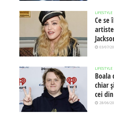
LIFESTYLE
Ce se 
artist
Jackso
03/07/2
LIFESTYLE
Boala 
chiar 
cei din
28/06/2