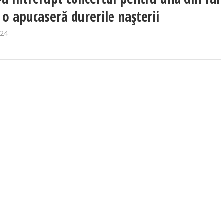
e o apucaseră durerile nașterii
024