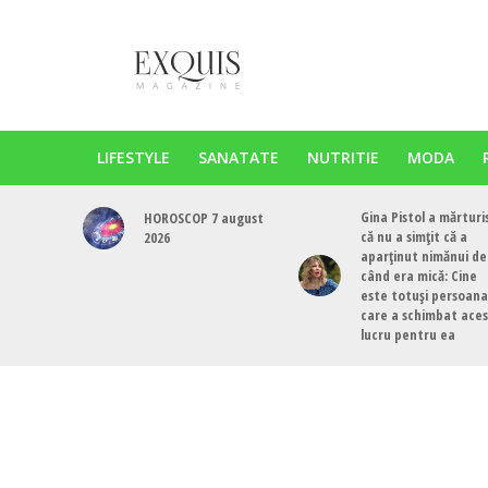
LIFESTYLE
SANATATE
NUTRITIE
MODA
Gina Pistol a mărturi
HOROSCOP 7 august
că nu a simțit că a
2026
aparținut nimănui de
când era mică: Cine
este totuși persoana
care a schimbat ace
lucru pentru ea