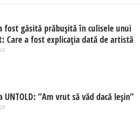
a fost găsită prăbușită în culisele unui
: Care a fost explicația dată de artistă
023
la UNTOLD: ”Am vrut să văd dacă leșin”
023