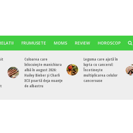
RELATII
FRUMUSETE
MOMS
REVIEW
HOROSCOP
sit
Culoarea care
Leguma care ajută în
înlocuiește manichiura
lupta cu cancerul:
albă în august 2026:
Încetinește
Hailey Bieber și Charli
multiplicarea celulor
XCX poartă deja nuanțe
canceroase
st
de albastru