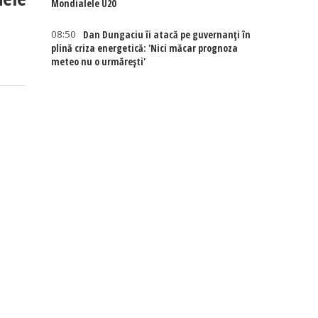
Mondialele U20
08:50
Dan Dungaciu îi atacă pe guvernanți în
plină criza energetică: 'Nici măcar prognoza
meteo nu o urmărești'