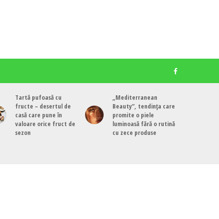
Tartă pufoasă cu
„Mediterranean
fructe – desertul de
Beauty”, tendința care
casă care pune în
promite o piele
valoare orice fruct de
luminoasă fără o rutină
sezon
cu zece produse