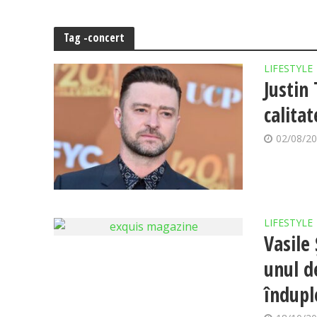
Tag -concert
LIFESTYLE
Justin
calitat
02/08/2
LIFESTYLE
Vasile
unul de
îndupl