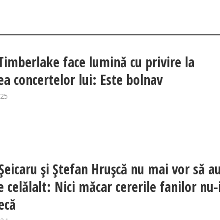
 Timberlake face lumină cu privire la
ea concertelor lui: Este bolnav
025
 Șeicaru și Ștefan Hrușcă nu mai vor să a
 celălalt: Nici măcar cererile fanilor nu-
ecă