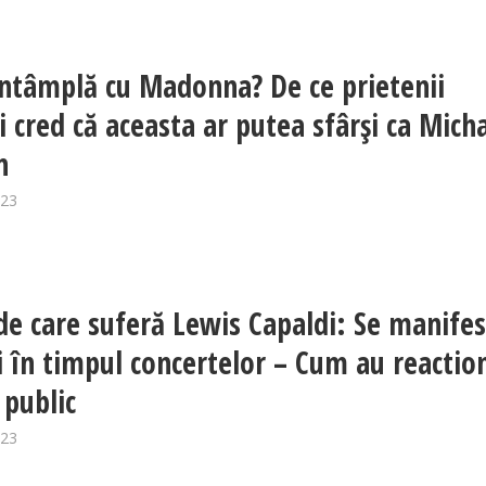
întâmplă cu Madonna? De ce prietenii
ei cred că aceasta ar putea sfârși ca Mich
n
023
de care suferă Lewis Capaldi: Se manife
și în timpul concertelor – Cum au reactio
 public
023