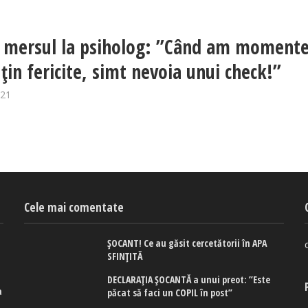
i mersul la psiholog: ”Când am moment
țin fericite, simt nevoia unui check!”
021
Cele mai comentate
ȘOCANT! Ce au găsit cercetătorii în APA
SFINȚITĂ
DECLARAȚIA ȘOCANTĂ a unui preot: ”Este
a
păcat să faci un COPIL în post”
e