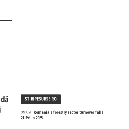
udă
STIRIPESURSE.RO
i
09:09
Romania's forestry sector turnover falls
21.5% in 2025