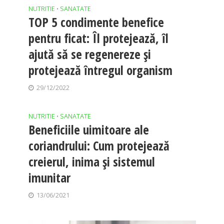
NUTRITIE
SANATATE
•
TOP 5 condimente benefice
pentru ficat: Îl protejează, îl
ajută să se regenereze și
protejează întregul organism
29/12/2022
NUTRITIE
SANATATE
•
Beneficiile uimitoare ale
coriandrului: Cum protejează
creierul, inima şi sistemul
imunitar
13/06/2021