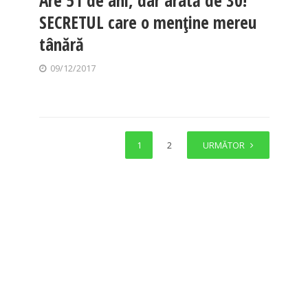
Are 51 de ani, dar arată de 30!
SECRETUL care o menţine mereu
tânără
09/12/2017
1
2
URMĂTOR