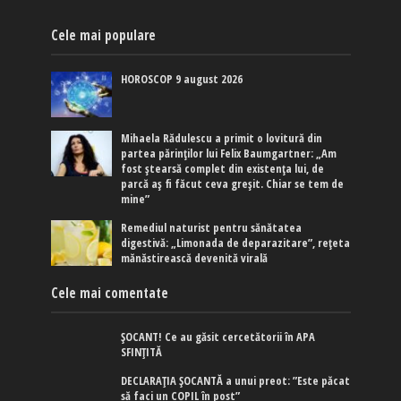
Cele mai populare
HOROSCOP 9 august 2026
Mihaela Rădulescu a primit o lovitură din
partea părinților lui Felix Baumgartner: „Am
fost ștearsă complet din existența lui, de
parcă aș fi făcut ceva greșit. Chiar se tem de
mine”
Remediul naturist pentru sănătatea
digestivă: „Limonada de deparazitare”, rețeta
mănăstirească devenită virală
Cele mai comentate
ȘOCANT! Ce au găsit cercetătorii în APA
SFINȚITĂ
DECLARAȚIA ȘOCANTĂ a unui preot: ”Este păcat
să faci un COPIL în post”