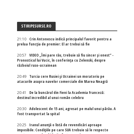
STIRIPESURSE.RO
21:10
Crin Antonescu indică principalul favorit pentru a
prelua funcția de premier: El ar trebui să fie
20:57
VIDEO „Îmi pare rău, trebuie să fiu sincer și onest” -
Pronosticul lui Vucic, în conferința cu Zelenski, despre
războiul ruso-ucrainean
20:49
Turcia cere Rusiei și Ucrainei un moratoriu pe
atacurile asupra navelor comerciale din Marea Neagră
20:41
De la buncărul din Fieni la Academia Franceză:
destinul incredibil al unui român celebru
20:30
Adolescent de 15 ani, agresat pe malul unui pârău. A
fost transportat la spital
20:25
Iranul anunță o listă de revendicări aproape
imposibile: Condițiile pe care SUA trebuie să le respecte