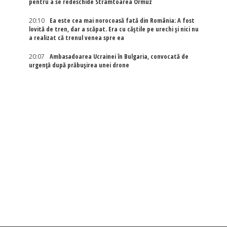
pentru a se redeschide Strâmtoarea Ormuz
20:10
Ea este cea mai norocoasă fată din România: A fost
lovită de tren, dar a scăpat. Era cu căștile pe urechi și nici nu
a realizat că trenul venea spre ea
20:07
Ambasadoarea Ucrainei în Bulgaria, convocată de
urgență după prăbușirea unei drone