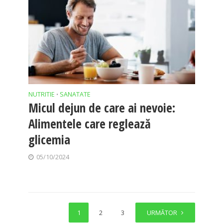
NUTRITIE
SANATATE
•
Micul dejun de care ai nevoie:
Alimentele care reglează
glicemia
05/10/2024
1
2
3
4
URMĂTOR