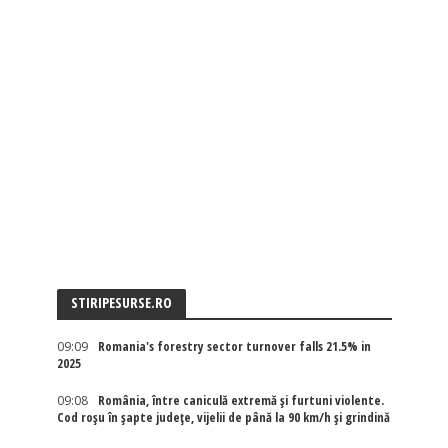
STIRIPESURSE.RO
09:09
Romania's forestry sector turnover falls 21.5% in
2025
09:08
România, între caniculă extremă și furtuni violente.
Cod roșu în șapte județe, vijelii de până la 90 km/h și grindină