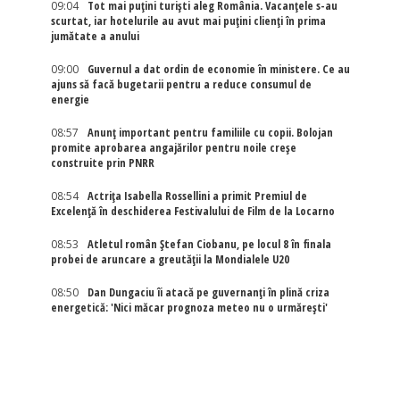
09:04
Tot mai puțini turiști aleg România. Vacanțele s-au
scurtat, iar hotelurile au avut mai puțini clienți în prima
jumătate a anului
09:00
Guvernul a dat ordin de economie în ministere. Ce au
ajuns să facă bugetarii pentru a reduce consumul de
energie
08:57
Anunț important pentru familiile cu copii. Bolojan
promite aprobarea angajărilor pentru noile creșe
construite prin PNRR
08:54
Actriţa Isabella Rossellini a primit Premiul de
Excelenţă în deschiderea Festivalului de Film de la Locarno
08:53
Atletul român Ștefan Ciobanu, pe locul 8 în finala
probei de aruncare a greutății la Mondialele U20
08:50
Dan Dungaciu îi atacă pe guvernanți în plină criza
energetică: 'Nici măcar prognoza meteo nu o urmărești'