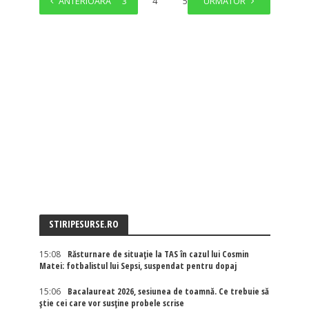
ANTERIOARĂ
1
2
3
4
5
URMĂTOR
…
7
STIRIPESURSE.RO
15:08
Răsturnare de situație la TAS în cazul lui Cosmin
Matei: fotbalistul lui Sepsi, suspendat pentru dopaj
15:06
Bacalaureat 2026, sesiunea de toamnă. Ce trebuie să
știe cei care vor susține probele scrise