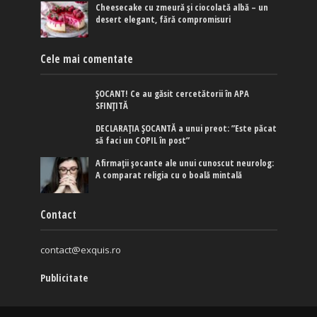
Cheesecake cu zmeură și ciocolată albă – un
desert elegant, fără compromisuri
Cele mai comentate
ȘOCANT! Ce au găsit cercetătorii în APA
SFINȚITĂ
DECLARAȚIA ȘOCANTĂ a unui preot: ”Este păcat
să faci un COPIL în post”
Afirmaţii şocante ale unui cunoscut neurolog:
A comparat religia cu o boală mintală
Contact
contact@exquis.ro
Publicitate