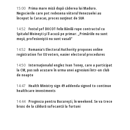
15:00
Prima mare miză după căderea lui Maduro.
Negocierile care pot redesena viitorul Venezuelei au
început la Caracas, proces susținut de SUA
14:52
Fostul șef DIICOT Felix Bănilă rupe contractul cu
Spitalul Moinești și îl acuză pe primar: „Primăriile nu sunt
moșii, profesioniștii nu sunt vasali”
14:52
Romania's Electoral Authority proposes online
registration for EU voters, easier electoral procedures
14:50
Internaţionalul englez Ivan Toney, care a participat
la CM, pus sub acuzare în urma unei agresiuni într-un club
de noapte
14:47
Health Ministry sign 49 addenda signed to continue
healthcare investments
14:44
Prognoza pentru București, în weekend. Se va trece
brusc de la căldură sufocantă la furtuni