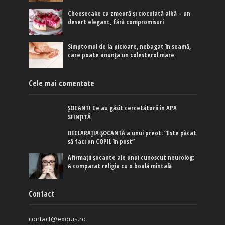
Cheesecake cu zmeură și ciocolată albă – un
desert elegant, fără compromisuri
Simptomul de la picioare, nebagat în seamă,
care poate anunța un colesterol mare
Cele mai comentate
ȘOCANT! Ce au găsit cercetătorii în APA
SFINȚITĂ
DECLARAȚIA ȘOCANTĂ a unui preot: ”Este păcat
să faci un COPIL în post”
Afirmaţii şocante ale unui cunoscut neurolog:
A comparat religia cu o boală mintală
Contact
contact@exquis.ro