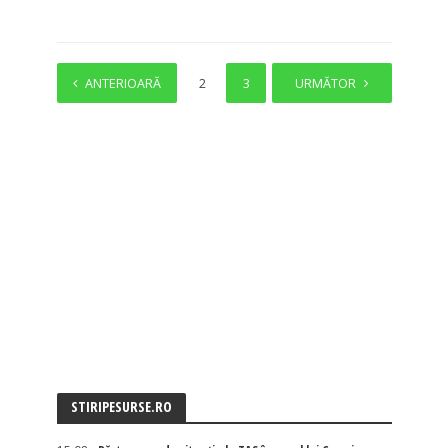
ANTERIOARĂ
1
2
3
4
URMĂTOR
STIRIPESURSE.RO