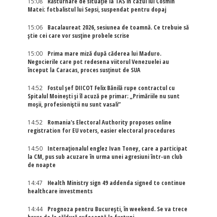
15:08
Răsturnare de situație la TAS în cazul lui Cosmin
Matei: fotbalistul lui Sepsi, suspendat pentru dopaj
15:06
Bacalaureat 2026, sesiunea de toamnă. Ce trebuie să
știe cei care vor susține probele scrise
15:00
Prima mare miză după căderea lui Maduro.
Negocierile care pot redesena viitorul Venezuelei au
început la Caracas, proces susținut de SUA
14:52
Fostul șef DIICOT Felix Bănilă rupe contractul cu
Spitalul Moinești și îl acuză pe primar: „Primăriile nu sunt
moșii, profesioniștii nu sunt vasali”
14:52
Romania's Electoral Authority proposes online
registration for EU voters, easier electoral procedures
14:50
Internaţionalul englez Ivan Toney, care a participat
la CM, pus sub acuzare în urma unei agresiuni într-un club
de noapte
14:47
Health Ministry sign 49 addenda signed to continue
healthcare investments
14:44
Prognoza pentru București, în weekend. Se va trece