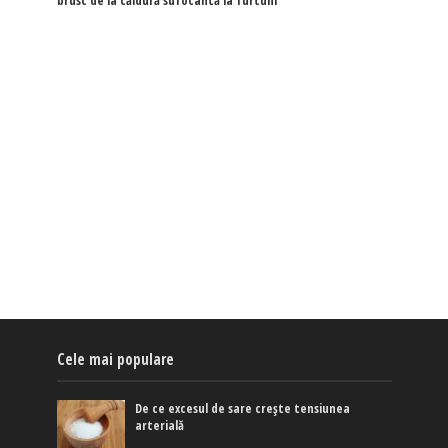
brusc de la căldură sufocantă la furtuni
Cele mai populare
De ce excesul de sare crește tensiunea
arterială