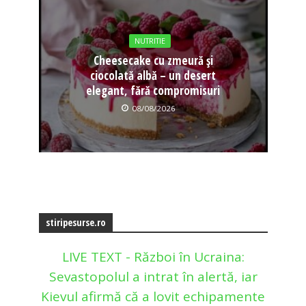
NUTRITIE
Cheesecake cu zmeură și
ciocolată albă – un desert
elegant, fără compromisuri
08/08/2026
stiripesurse.ro
LIVE TEXT - Război în Ucraina:
Sevastopolul a intrat în alertă, iar
Kievul afirmă că a lovit echipamente