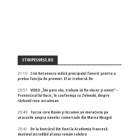
STIRIPESURSE.RO
21:10
Crin Antonescu indică principalul favorit pentru a
prelua funcția de premier: El ar trebui să fie
20:57
VIDEO „Îmi pare rău, trebuie să fiu sincer și onest” -
Pronosticul lui Vucic, în conferința cu Zelenski, despre
războiul ruso-ucrainean
20:49
Turcia cere Rusiei și Ucrainei un moratoriu pe
atacurile asupra navelor comerciale din Marea Neagră
20:41
De la buncărul din Fieni la Academia Franceză:
destinul incredibil al unui român celebru