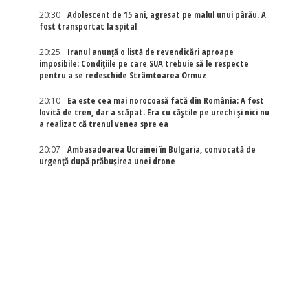
20:30
Adolescent de 15 ani, agresat pe malul unui pârău. A
fost transportat la spital
20:25
Iranul anunță o listă de revendicări aproape
imposibile: Condițiile pe care SUA trebuie să le respecte
pentru a se redeschide Strâmtoarea Ormuz
20:10
Ea este cea mai norocoasă fată din România: A fost
lovită de tren, dar a scăpat. Era cu căștile pe urechi și nici nu
a realizat că trenul venea spre ea
20:07
Ambasadoarea Ucrainei în Bulgaria, convocată de
urgență după prăbușirea unei drone