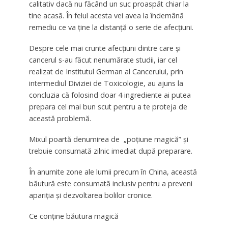
calitativ dacă nu făcând un suc proaspăt chiar la
tine acasă. În felul acesta vei avea la îndemână
remediu ce va ține la distanță o serie de afecțiuni.
Despre cele mai crunte afecțiuni dintre care și
cancerul s-au făcut nenumărate studii, iar cel
realizat de Institutul German al Cancerului, prin
intermediul Diviziei de Toxicologie, au ajuns la
concluzia că folosind doar 4 ingrediente ai putea
prepara cel mai bun scut pentru a te proteja de
această problemă.
Mixul poartă denumirea de „poțiune magică” și
trebuie consumată zilnic imediat după preparare.
În anumite zone ale lumii precum în China, această
băutură este consumată inclusiv pentru a preveni
apariția și dezvoltarea bolilor cronice.
Ce conține băutura magică