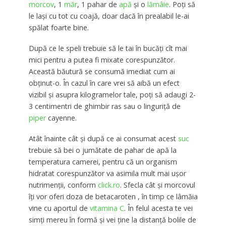
morcov
, 1
măr
, 1 pahar de
apă
și o
lămâie
. Poți să
le lași cu tot cu coajă, doar dacă în prealabil le-ai
spălat foarte bine.
După ce le speli trebuie să le tai în bucăți cît mai
mici pentru a putea fi mixate corespunzător.
Această băutură se consumă imediat cum ai
obținut-o. În cazul în care vrei să aibă un efect
vizibil și asupra kilogramelor tale, poți să adaugi 2-
3 centimentri de ghimbir ras sau o linguriță de
piper
cayenne.
Atât înainte cât și după ce ai consumat acest
suc
trebuie să bei o jumătate de pahar de apă la
temperatura camerei, pentru că un organism
hidratat corespunzător va asimila mult mai ușor
nutrimenții, conform
click.ro
. Sfecla cât și morcovul
îți vor oferi doza de betacaroten , în timp ce lâmăia
vine cu aportul de
vitamina C
. În felul acesta te vei
simți mereu în formă și vei ține la distanță bolile de