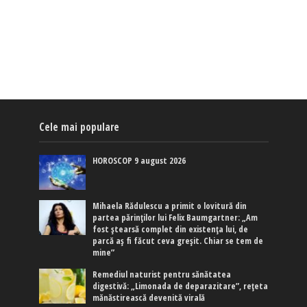
Cele mai populare
HOROSCOP 9 august 2026
Mihaela Rădulescu a primit o lovitură din
partea părinților lui Felix Baumgartner: „Am
fost ștearsă complet din existența lui, de
parcă aș fi făcut ceva greșit. Chiar se tem de
mine”
Remediul naturist pentru sănătatea
digestivă: „Limonada de deparazitare”, rețeta
mănăstirească devenită virală