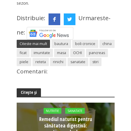
sezon.
Distribuie:
Urmareste-
ne:
Citeste mai mult
bautura
boli cronice
china
ficat
imunitate
masa
OCHI
pancreas
piele
reteta
rinichi
sanatate
stiri
Comentarii:
Citește și
NUTRITIE
SANATATE
Remediul naturist pentru
sănătatea digestivă: