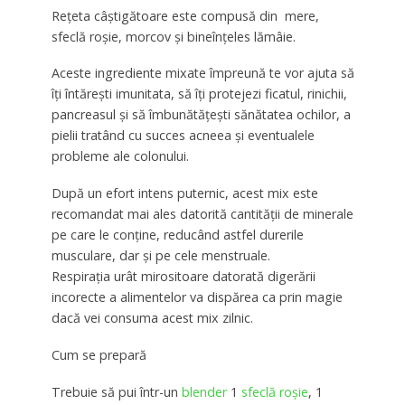
Rețeta câștigătoare este compusă din mere,
sfeclă roșie, morcov și bineînțeles lămâie.
Aceste ingrediente mixate împreună te vor ajuta să
îți întărești imunitata, să îți protejezi ficatul, rinichii,
pancreasul și să îmbunătățești sănătatea ochilor, a
pielii tratând cu succes acneea și eventualele
probleme ale colonului.
După un efort intens puternic, acest mix este
recomandat mai ales datorită cantității de minerale
pe care le conține, reducând astfel durerile
musculare, dar și pe cele menstruale.
Respirația urât mirositoare datorată digerării
incorecte a alimentelor va dispărea ca prin magie
dacă vei consuma acest mix zilnic.
Cum se prepară
Trebuie să pui într-un
blender
1
sfeclă roșie
, 1