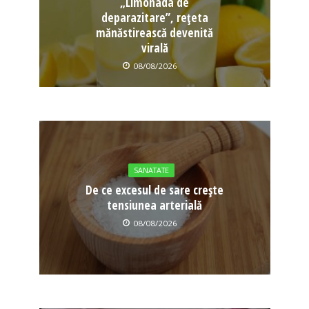
„Limonada de
deparazitare”, rețeta
mănăstirească devenită
virală
08/08/2026
SANATATE
De ce excesul de sare crește
tensiunea arterială
08/08/2026