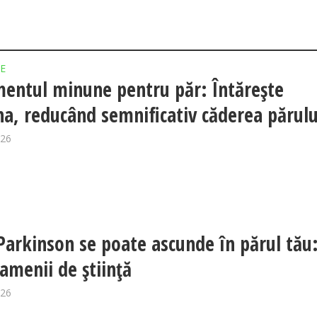
E
entul minune pentru păr: Întărește
na, reducând semnificativ căderea părulu
026
Parkinson se poate ascunde în părul tău
amenii de știință
026