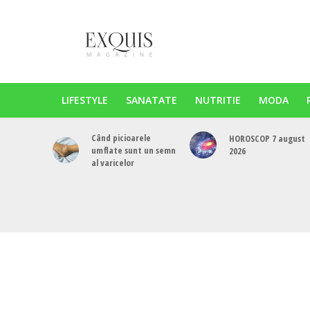
LIFESTYLE
SANATATE
NUTRITIE
MODA
Când picioarele
HOROSCOP 7 august
umflate sunt un semn
2026
al varicelor