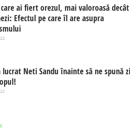
care ai fiert orezul, mai valoroasă decât 
ezi: Efectul pe care îl are asupra
smului
022
 lucrat Neti Sandu înainte să ne spună zi
opul!
022
E