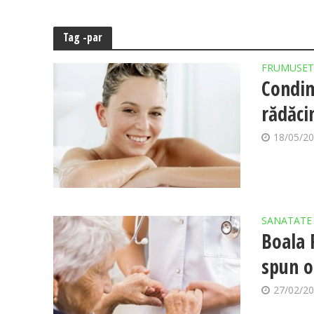
Tag -par
FRUMUSET
Condim
rădăci
18/05/2
SANATATE
Boala 
spun o
27/02/2