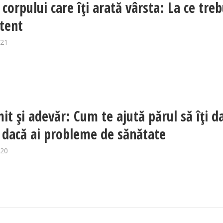
 corpului care îți arată vârsta: La ce tre
atent
021
it şi adevăr: Cum te ajută părul să îți d
dacă ai probleme de sănătate
020