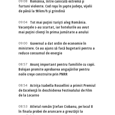
09:08
România, între caniculă extremă și
furtuni violente. Cod roșu în șapte județe, vijelii
de până la 90 km/h și grindină
09:04
Tot mai puțini turiști aleg România.
Vacanțele s-au scurtat, iar hotelurile au avut
mai puțini clienți în prima jumătate a anului
09:00
Guvernul a dat ordin de economie în
ministere. Ce au ajuns să facă bugetarii pentru a
reduce consumul de energie
08:57
Anunț important pentru familiile cu copii.
Bolojan promite aprobarea angajărilor pentru
noile creșe construite prin PNRR
08:54
Actriţa Isabella Rossellini a primit Premiul
de Excelenţă în deschiderea Festivalului de Film
de la Locarno
08:53
Atletul român Ștefan Ciobanu, pe locul 8
în finala probei de aruncare a greutății la