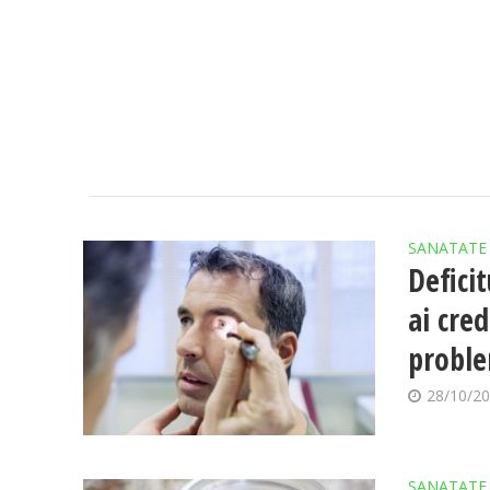
SANATATE
Defici
ai cre
probl
28/10/2
SANATATE