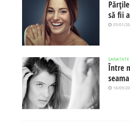
Părțile
să fii 
05/01/2
SANATATE
Între m
seama 
16/09/2