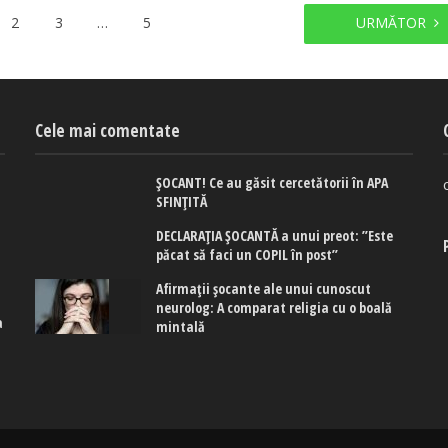
2
3
…
5
URMĂTOR
Cele mai comentate
ȘOCANT! Ce au găsit cercetătorii în APA
SFINȚITĂ
DECLARAȚIA ȘOCANTĂ a unui preot: ”Este
păcat să faci un COPIL în post”
Afirmaţii şocante ale unui cunoscut
neurolog: A comparat religia cu o boală
a
mintală
e