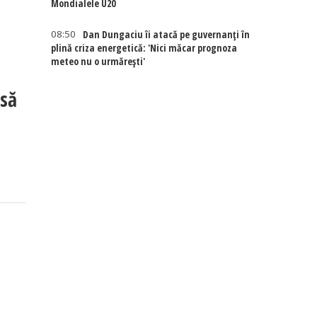
Mondialele U20
08:50
Dan Dungaciu îi atacă pe guvernanți în
plină criza energetică: 'Nici măcar prognoza
meteo nu o urmărești'
 să