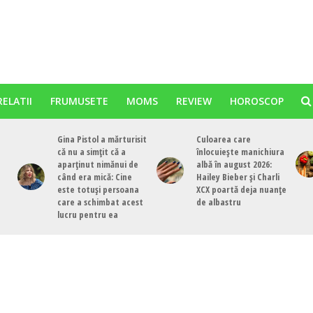
RELATII
FRUMUSETE
MOMS
REVIEW
HOROSCOP
Gina Pistol a mărturisit
Culoarea care
că nu a simțit că a
înlocuiește manichiura
aparținut nimănui de
albă în august 2026:
când era mică: Cine
Hailey Bieber și Charli
este totuși persoana
XCX poartă deja nuanțe
care a schimbat acest
de albastru
lucru pentru ea