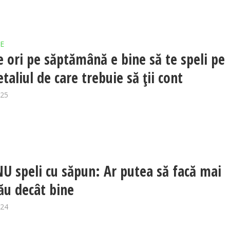
E
e ori pe săptămână e bine să te speli pe
taliul de care trebuie să ții cont
025
NU speli cu săpun: Ar putea să facă mai
ău decât bine
024