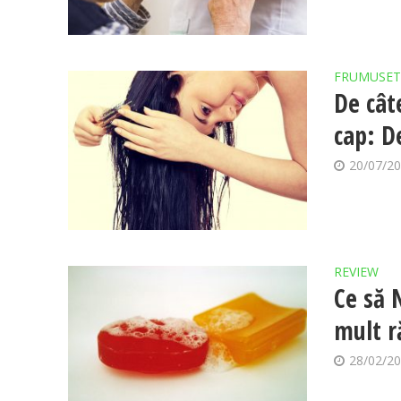
FRUMUSET
De cât
cap: De
20/07/2
REVIEW
Ce să 
mult r
28/02/2