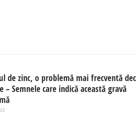
tul de zinc, o problemă mai frecventă de
de – Semnele care indică această gravă
emă
022