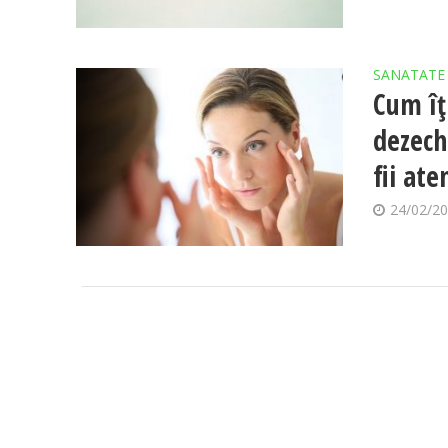
SANATATE
Cum îț
dezech
fii ate
24/02/2