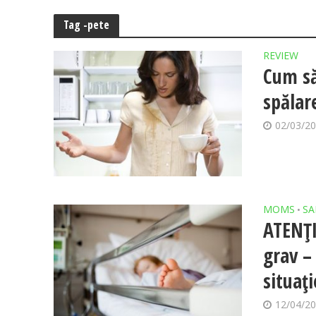
Tag -pete
REVIEW
Cum să
spălar
02/03/2
MOMS
SA
•
ATENȚI
grav –
situați
12/04/2