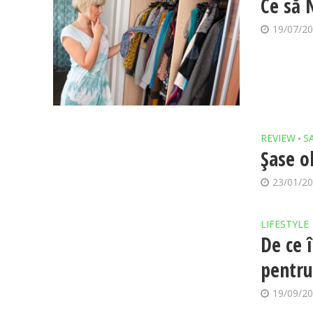
Ce să 
19/07/2
REVIEW
S
•
Șase ob
23/01/2
LIFESTYLE
De ce 
pentru
19/09/2