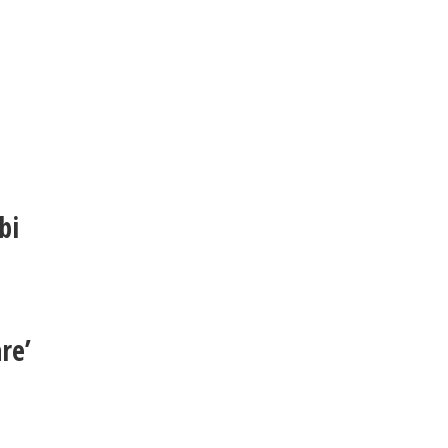
bi
re’