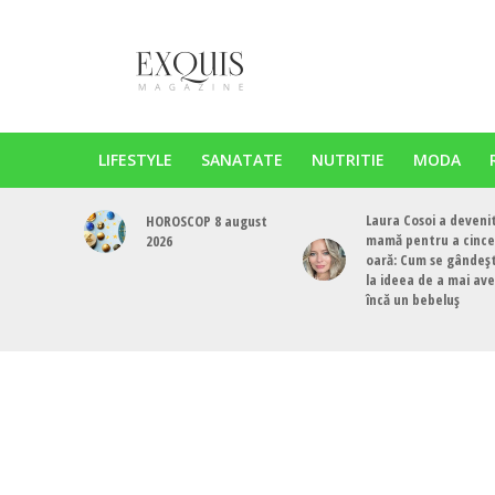
LIFESTYLE
SANATATE
NUTRITIE
MODA
Laura Cosoi a deveni
HOROSCOP 8 august
mamă pentru a cinc
2026
oară: Cum se gândeș
la ideea de a mai av
încă un bebeluș