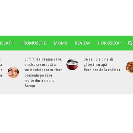
RELATII
FRUMUSETE
MOMS
REVIEW
HOROSCOP
t
Cum îți dai seama care
De ce nu e bine să
ea
e măsura corectă a
gătești cu apă
te
sutienului pentru tine:
fierbinte de la robinet
ea
Greșeala pe care
multe dintre noi o
facem