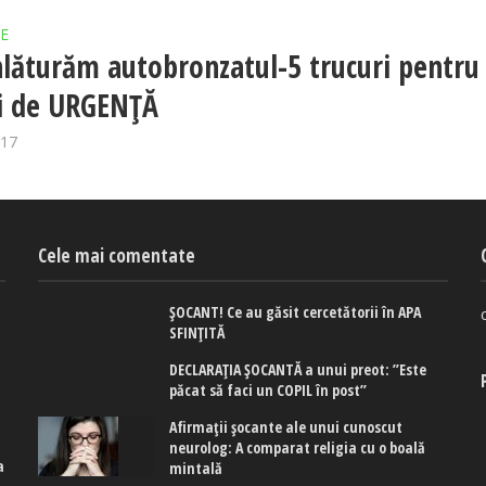
E
lăturăm autobronzatul-5 trucuri pentru
ii de URGENȚĂ
017
Cele mai comentate
ȘOCANT! Ce au găsit cercetătorii în APA
SFINȚITĂ
DECLARAȚIA ȘOCANTĂ a unui preot: ”Este
păcat să faci un COPIL în post”
Afirmaţii şocante ale unui cunoscut
neurolog: A comparat religia cu o boală
a
mintală