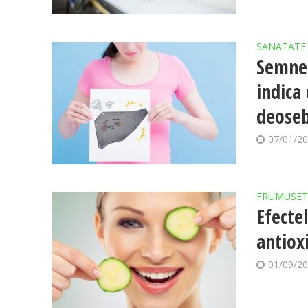
SANATATE
Semnel
indica 
deoseb
07/01/2
FRUMUSET
Efecte
antiox
01/09/2