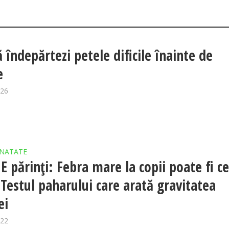
 îndepărtezi petele dificile înainte de
e
026
NATATE
E părinți: Febra mare la copii poate fi c
 Testul paharului care arată gravitatea
ei
022