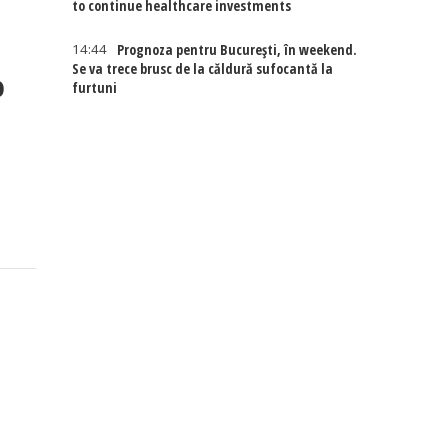
to continue healthcare investments
14:44
Prognoza pentru București, în weekend.
Se va trece brusc de la căldură sufocantă la
o
furtuni