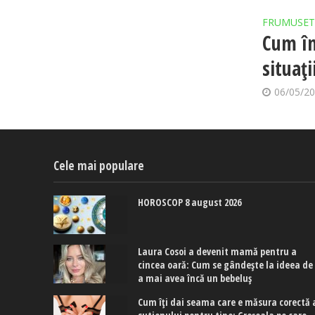
FRUMUSET
Cum în
situaț
06/05/2
Cele mai populare
HOROSCOP 8 august 2026
Laura Cosoi a devenit mamă pentru a
cincea oară: Cum se gândește la ideea de
a mai avea încă un bebeluș
Cum îți dai seama care e măsura corectă 