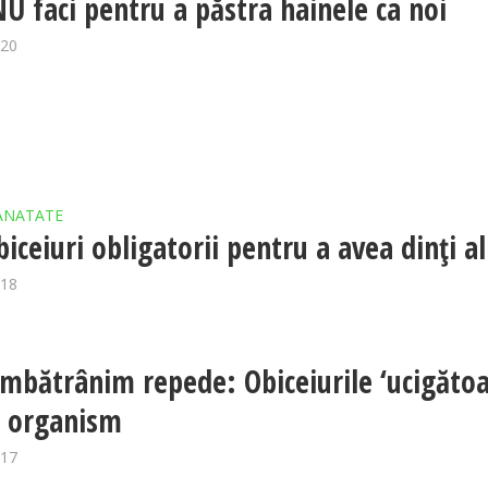
NU faci pentru a păstra hainele ca noi
020
ANATATE
iceiuri obligatorii pentru a avea dinți al
018
îmbătrânim repede: Obiceiurile ‘ucigătoa
 organism
017