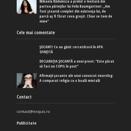
Mihaela Rădulescu a primit o lovitură din
partea părinților lui Felix Baumgartner: „Am
fost ștearsă complet din existența lui, de
parcă aș fi făcut ceva greșit. Chiar se tem de
mine”
Cele mai comentate
ȘOCANT! Ce au găsit cercetătorii în APA
SFINȚITĂ
DECLARAȚIA ȘOCANTĂ a unui preot: ”Este păcat
să faci un COPIL în post”
Afirmaţii şocante ale unui cunoscut neurolog:
A comparat religia cu o boală mintală
Contact
contact@exquis.ro
Publicitate