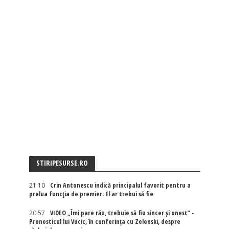
STIRIPESURSE.RO
21:10
Crin Antonescu indică principalul favorit pentru a
prelua funcția de premier: El ar trebui să fie
20:57
VIDEO „Îmi pare rău, trebuie să fiu sincer și onest” -
Pronosticul lui Vucic, în conferința cu Zelenski, despre