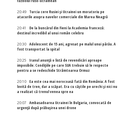
războiul ruso-ucrainean
20:49
Turcia cere Rusiei și Ucrainei un moratoriu pe
atacurile asupra navelor comerciale din Marea Neagră
20:41
De la buncărul din Fieni la Academia Franceză:
destinul incredibil al unui român celebru
20:30
Adolescent de 15 ani, agresat pe malul unui pârău. A
fost transportat la spital
20:25
Iranul anunță o listă de revendicări aproape
imposibile: Condițiile pe care SUA trebuie să le respecte
pentru a se redeschide Strâmtoarea Ormuz
20:10
Ea este cea mai norocoasă fată din România: A fost
lovită de tren, dar a scăpat. Era cu căștile pe urechi și nici nu
a realizat că trenul venea spre ea
20:07
Ambasadoarea Ucrainei în Bulgaria, convocată de
urgență după prăbușirea unei drone