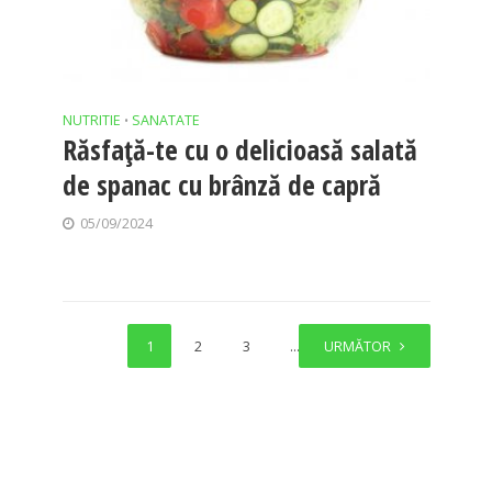
NUTRITIE
SANATATE
•
Răsfață-te cu o delicioasă salată
de spanac cu brânză de capră
05/09/2024
1
2
3
…
URMĂTOR
6