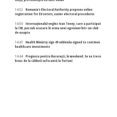
14:52
Romania's Electoral Authority proposes online
registration for EU voters, easier electoral procedures
14:50
Internaţionalul englez Ivan Toney, care a participat
la CM, pus sub acuzare în urma unei agresiuni într-un club
de noapte
14:47
Health Ministry sign 49 addenda signed to continue
healthcare investments
14:44
Prognoza pentru București, în weekend. Se va trece
brusc de la căldură sufocantă la furtuni