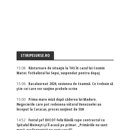
STIRIPESURSE.RO
15:08
Răsturnare de situație la TAS în cazul lui Cosmin
Matei: fotbalistul lui Sepsi, suspendat pentru dopaj
15:06
Bacalaureat 2026, sesiunea de toamnă. Ce trebuie să
știe cei care vor susține probele scrise
15:00
Prima mare miză după căderea lui Maduro.
Negocierile care pot redesena viitorul Venezuelei au
început la Caracas, proces susținut de SUA
14:52
Fostul șef DIICOT Felix Bănilă rupe contractul cu
Spitalul Moinești și îl acuză pe primar: „Primăriile nu sunt
moșii, profesioniștii nu sunt vasali”