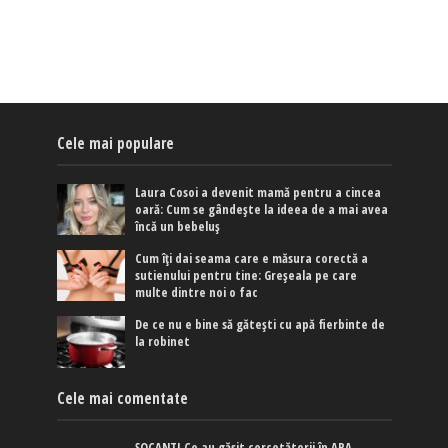
Cele mai populare
Laura Cosoi a devenit mamă pentru a cincea
oară: Cum se gândește la ideea de a mai avea
încă un bebeluș
Cum îți dai seama care e măsura corectă a
sutienului pentru tine: Greșeala pe care
multe dintre noi o fac
De ce nu e bine să gătești cu apă fierbinte de
la robinet
Cele mai comentate
ȘOCANT! Ce au găsit cercetătorii în APA