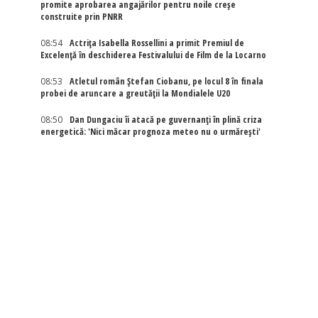
promite aprobarea angajărilor pentru noile creșe
construite prin PNRR
08:54
Actriţa Isabella Rossellini a primit Premiul de
Excelenţă în deschiderea Festivalului de Film de la Locarno
08:53
Atletul român Ștefan Ciobanu, pe locul 8 în finala
probei de aruncare a greutății la Mondialele U20
08:50
Dan Dungaciu îi atacă pe guvernanți în plină criza
energetică: 'Nici măcar prognoza meteo nu o urmărești'