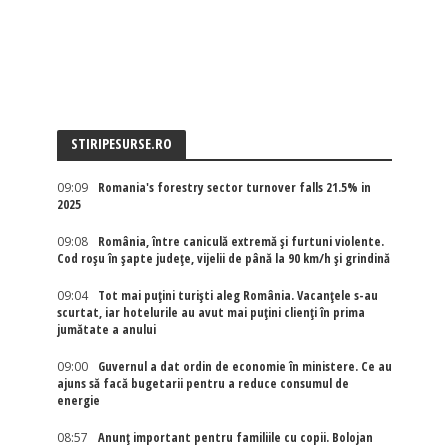
STIRIPESURSE.RO
09:09
Romania's forestry sector turnover falls 21.5% in
2025
09:08
România, între caniculă extremă și furtuni violente.
Cod roșu în șapte județe, vijelii de până la 90 km/h și grindină
09:04
Tot mai puțini turiști aleg România. Vacanțele s-au
scurtat, iar hotelurile au avut mai puțini clienți în prima
jumătate a anului
09:00
Guvernul a dat ordin de economie în ministere. Ce au
ajuns să facă bugetarii pentru a reduce consumul de
energie
08:57
Anunț important pentru familiile cu copii. Bolojan