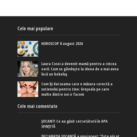
Cele mai populare
HOROSCOP 8 august 2026
Laura Cosoi a devenit mamă pentru a cincea
oară: Cum se gândește la ideea de a mai avea
încă un bebeluș
Cum îți dai seama care e măsura corectă a
sutienului pentru tine: Greșeala pe care
multe dintre noi o facem
Cele mai comentate
ȘOCANT! Ce au găsit cercetătorii în APA
SFINȚITĂ
DECLARAȚIA ȘOCANTĂ a unui preot: ”Este păcat