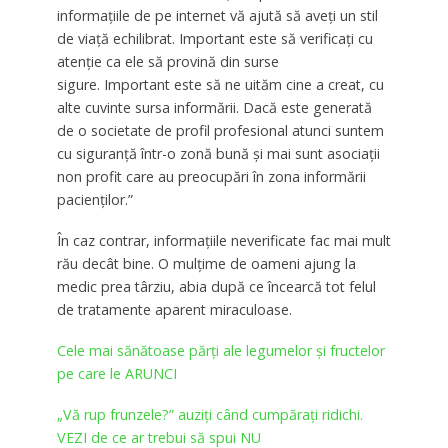
informaţiile de pe internet vă ajută să aveţi un stil
de viaţă echilibrat. Important este să verificaţi cu
atenţie ca ele să provină din surse
sigure. Important este să ne uităm cine a creat, cu
alte cuvinte sursa informării. Dacă este generată
de o societate de profil profesional atunci suntem
cu siguranţă într-o zonă bună şi mai sunt asociaţii
non profit care au preocupări în zona informării
pacienţilor.”
În caz contrar, informaţiile neverificate fac mai mult
rău decât bine. O mulţime de oameni ajung la
medic prea târziu, abia după ce încearcă tot felul
de tratamente aparent miraculoase.
Cele mai sănătoase părți ale legumelor și fructelor
pe care le ARUNCI
„Vă rup frunzele?” auziți când cumpărați ridichi.
VEZI de ce ar trebui să spui NU