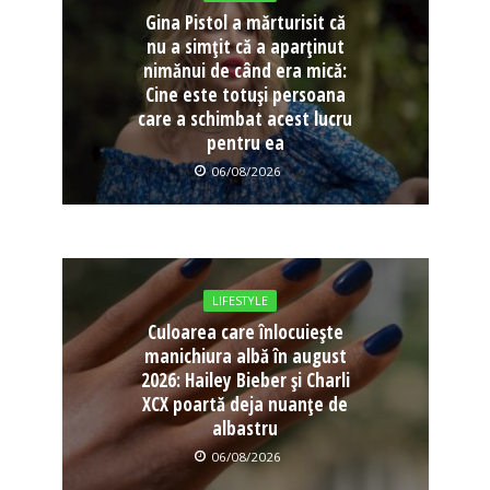
Gina Pistol a mărturisit că
nu a simțit că a aparținut
nimănui de când era mică:
Cine este totuși persoana
care a schimbat acest lucru
pentru ea
06/08/2026
LIFESTYLE
Culoarea care înlocuiește
manichiura albă în august
2026: Hailey Bieber și Charli
XCX poartă deja nuanțe de
albastru
06/08/2026