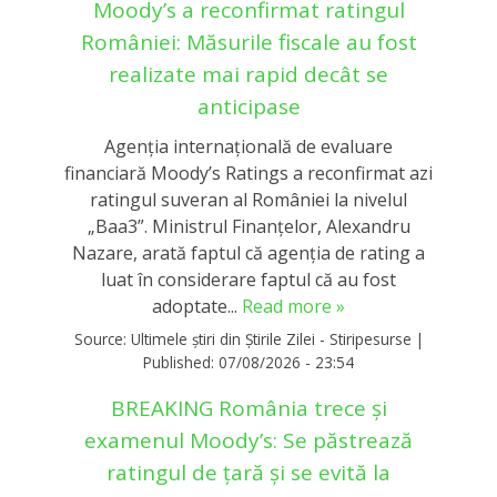
Moody’s a reconfirmat ratingul
României: Măsurile fiscale au fost
realizate mai rapid decât se
anticipase
Agenția internațională de evaluare
financiară Moody’s Ratings a reconfirmat azi
ratingul suveran al României la nivelul
„Baa3”. Ministrul Finanțelor, Alexandru
Nazare, arată faptul că agenția de rating a
luat în considerare faptul că au fost
adoptate...
Read more »
Source:
Ultimele știri din Știrile Zilei - Stiripesurse
|
Published:
07/08/2026 - 23:54
BREAKING România trece și
examenul Moody’s: Se păstrează
ratingul de țară și se evită la