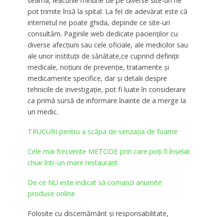
seama, leacurile minune de pe diverse site-uri ne
pot trimite însă la spital. La fel de adevărat este că
internetul ne poate ghida, depinde ce site-uri
consultăm. Paginile web dedicate pacienţilor cu
diverse afecţiuni sau cele oficiale, ale medicilor sau
ale unor instituții de sănătate,ce cuprind definiţii
medicale, noţiuni de prevenţie, tratamente şi
medicamente specifice, dar şi detalii despre
tehnicile de investigaţie, pot fi luate în considerare
ca primă sursă de informare înainte de a merge la
un medic.
TRUCURI pentru a scăpa de senzația de foame
Cele mai frecvente METODE prin care poţi fi înşelat
chiar într-un mare restaurant
De ce NU este indicat să comanzi anumite
produse online
Folosite cu discernământ şi responsabilitate,