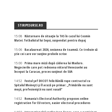
STIRIPESURSE.RO
15:08
Răsturnare de situație la TAS în cazul lui Cosmin
Matei: fotbalistul lui Sepsi, suspendat pentru dopaj
15:06
Bacalaureat 2026, sesiunea de toamnă. Ce trebuie să
știe cei care vor susține probele scrise
15:00
Prima mare miză după căderea lui Maduro.
Negocierile care pot redesena viitorul Venezuelei au
început la Caracas, proces susținut de SUA
14:52
Fostul șef DIICOT Felix Bănilă rupe contractul cu
Spitalul Moinești și îl acuză pe primar: „Primăriile nu sunt
moșii, profesioniștii nu sunt vasali”
14:52
Romania's Electoral Authority proposes online
registration for EU voters, easier electoral procedures