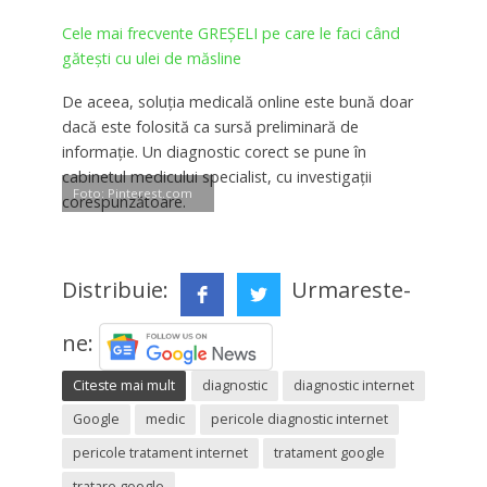
Cele mai frecvente GREȘELI pe care le faci când
gătești cu ulei de măsline
De aceea, soluţia medicală online este bună doar
dacă este folosită ca sursă preliminară de
informaţie. Un diagnostic corect se pune în
cabinetul medicului specialist, cu investigaţii
Foto: Pinterest.com
corespunzătoare.
Distribuie:
Urmareste-
ne:
Citeste mai mult
diagnostic
diagnostic internet
Google
medic
pericole diagnostic internet
pericole tratament internet
tratament google
tratare google