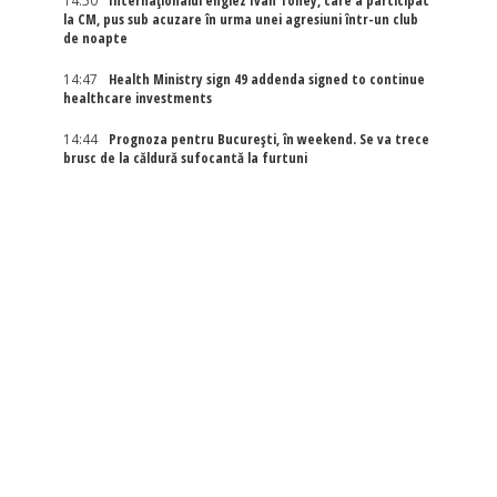
14:50
Internaţionalul englez Ivan Toney, care a participat
la CM, pus sub acuzare în urma unei agresiuni într-un club
de noapte
14:47
Health Ministry sign 49 addenda signed to continue
healthcare investments
14:44
Prognoza pentru București, în weekend. Se va trece
brusc de la căldură sufocantă la furtuni